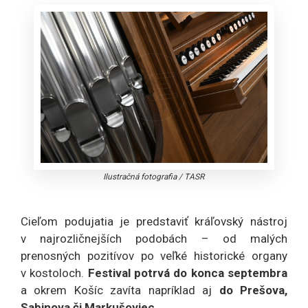
Ilustračná fotografia
/
TASR
Cieľom podujatia je predstaviť kráľovský nástroj
v najrozličnejších podobách – od malých
prenosných pozitívov po veľké historické organy
v kostoloch.
Festival potrvá do konca septembra
a okrem Košíc zavíta napríklad aj
do Prešova,
Sabinova či Markušoviec.