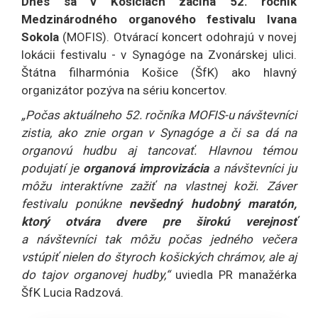
Dnes sa v Košiciach začína 52. ročník
Medzinárodného organového festivalu Ivana
Sokola
(MOFIS). Otvárací koncert odohrajú v novej
lokácii festivalu - v Synagóge na Zvonárskej ulici.
Štátna filharmónia Košice (ŠfK) ako hlavný
organizátor pozýva na sériu koncertov.
„Počas aktuálneho 52. ročníka MOFIS-u návštevníci
zistia, ako znie organ v Synagóge a či sa dá na
organovú hudbu aj tancovať. Hlavnou témou
podujatí je
organová improvizácia
a návštevníci ju
môžu interaktívne zažiť na vlastnej koži. Záver
festivalu ponúkne
nevšedný hudobný maratón,
ktorý otvára dvere pre širokú verejnosť
a návštevníci tak môžu počas jedného večera
vstúpiť nielen do štyroch košických chrámov, ale aj
do tajov organovej hudby,“
uviedla PR manažérka
ŠfK Lucia Radzová.