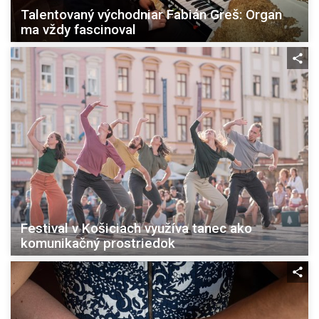
Talentovaný východniar Fabián Greš: Organ
ma vždy fascinoval
Festival v Košiciach využíva tanec ako
komunikačný prostriedok