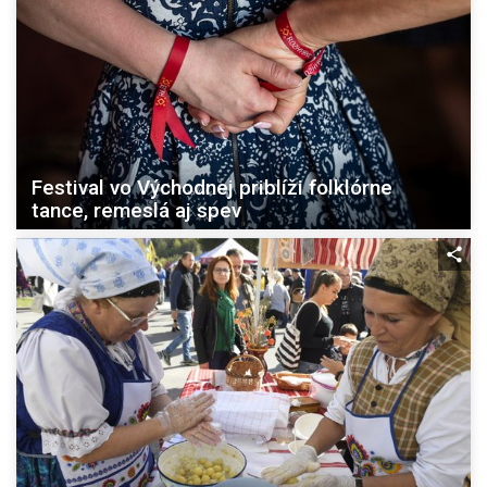
Festival vo Východnej priblíži folklórne
tance, remeslá aj spev