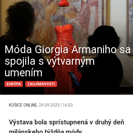
Móda Giorgia Armaniho sa
spojila s výtvarným
umením
EURÓPA
ZAUJÍMAVOSTI
KOŠICE ONLINE
,
24.09.2025 | 16:03
Výstava bola sprístupnená v druhý deň
milánskeho týždňa módy.