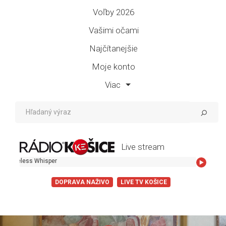
Voľby 2026
Vašimi očami
Najčítanejšie
Moje konto
Viac
Live stream
ess Whisper
DOPRAVA NAŽIVO
LIVE TV KOŠICE