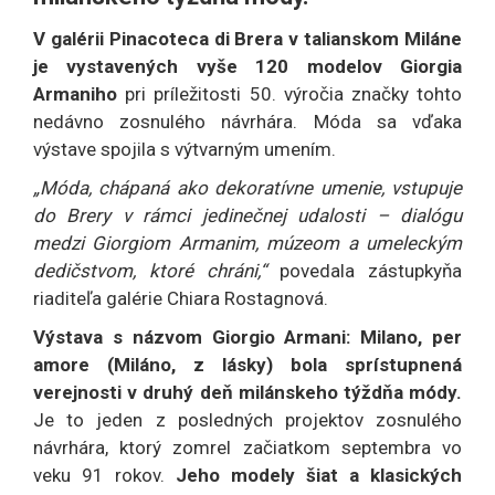
V galérii Pinacoteca di Brera v talianskom Miláne
je vystavených vyše 120 modelov Giorgia
Armaniho
pri príležitosti 50. výročia značky tohto
nedávno zosnulého návrhára. Móda sa vďaka
výstave spojila s výtvarným umením.
„Móda, chápaná ako dekoratívne umenie, vstupuje
do Brery v rámci jedinečnej udalosti – dialógu
medzi Giorgiom Armanim, múzeom a umeleckým
dedičstvom, ktoré chráni,“
povedala zástupkyňa
riaditeľa galérie Chiara Rostagnová.
Výstava s názvom Giorgio Armani: Milano, per
amore (Miláno, z lásky) bola sprístupnená
verejnosti v druhý deň milánskeho týždňa módy.
Je to jeden z posledných projektov zosnulého
návrhára, ktorý zomrel začiatkom septembra vo
veku 91 rokov.
Jeho modely šiat a klasických