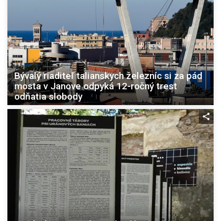
Bývalý riaditeľ talianskych železníc si za pád
mosta v Janove odpyká 12-ročný trest
odňatia slobody