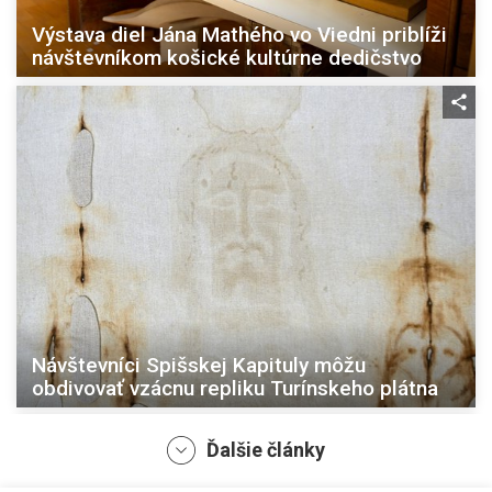
Výstava diel Jána Mathého vo Viedni priblíži
návštevníkom košické kultúrne dedičstvo
Návštevníci Spišskej Kapituly môžu
obdivovať vzácnu repliku Turínskeho plátna
Ďalšie články