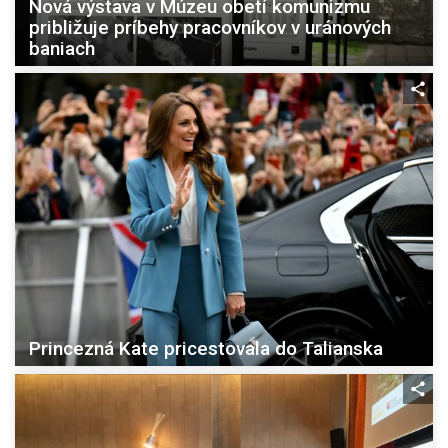
Nová výstava v Múzeu obetí komunizmu
približuje príbehy pracovníkov v uránových
baniach
Princezná Kate pricestovala do Talianska