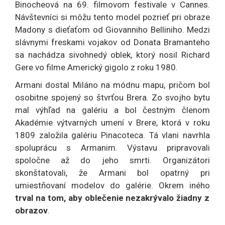
Binocheová na 69. filmovom festivale v Cannes.
Návštevníci si môžu tento model pozrieť pri obraze
Madony s dieťaťom od Giovanniho Belliniho. Medzi
slávnymi freskami vojakov od Donata Bramanteho
sa nachádza sivohnedý oblek, ktorý nosil Richard
Gere vo filme Americký gigolo z roku 1980.
Armani dostal Miláno na módnu mapu, pričom bol
osobitne spojený so štvrťou Brera. Zo svojho bytu
mal výhľad na galériu a bol čestným členom
Akadémie výtvarných umení v Brere, ktorá v roku
1809 založila galériu Pinacoteca. Tá vlani navrhla
spoluprácu s Armanim. Výstavu pripravovali
spoločne až do jeho smrti. Organizátori
skonštatovali, že Armani bol opatrný pri
umiestňovaní modelov do galérie. Okrem iného
trval na tom, aby oblečenie nezakrývalo žiadny z
obrazov
.