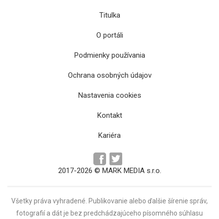
Titulka
O portáli
Podmienky používania
Ochrana osobných údajov
Prvý let z Košíc do Ríma využilo takmer 200
Nastavenia cookies
cestujúcich
Kontakt
Kariéra
2017-2026 © MARK MEDIA s.r.o.
Všetky práva vyhradené. Publikovanie alebo ďalšie šírenie správ,
fotografií a dát je bez predchádzajúceho písomného súhlasu