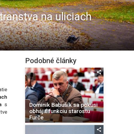
stranstva na uliciach
Podobné články
tie
ach
Dominik Babušík sa pokúsi
a
s
obhájiť funkciu starostu
tve
Furče