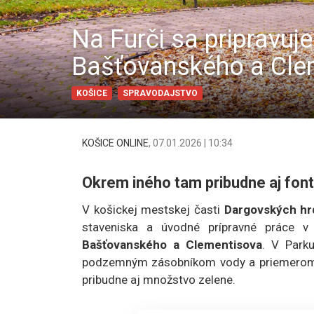
Na Furči sa pripravuje
Bašťovanského a Cle
KOŠICE
SPRAVODAJSTVO
KOŠICE ONLINE
,
07.01.2026 | 10:34
Okrem iného tam pribudne aj fon
V košickej mestskej časti
Dargovských hr
staveniska a úvodné prípravné práce 
Bašťovanského a Clementisova
. V Park
podzemným zásobníkom vody a priemerom 5,
pribudne aj množstvo zelene.