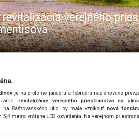
 revitalizácia verejného prie
mentisova
tána.
dinov
je na prelome januára a februára naplánované prevza
v rámci
revitalizácie verejného priestranstva na ulici
u na Bašťovanského ulici by mala vzniknúť
nová fontán
4 metra vrátane LED osvetlenia. Na verejnom priestrans