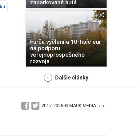
zaparkované autá
oku
Furča vyčlenila 10-tisíc eur
na podporu
verejnoprospešného
rozvoja
Ďalšie články
2017-2026 © MARK MEDIA s.r.o.
Park na Vysokoškolskej
ulici v Košiciach sa dočkal
revitalizácie