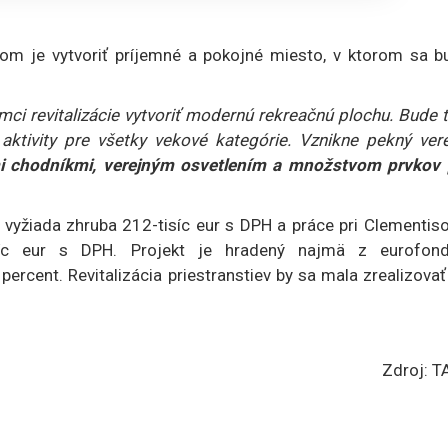
ľom je vytvoriť príjemné a pokojné miesto, v ktorom sa b
ci revitalizácie vytvoriť modernú rekreačnú plochu. Bude 
tivity pre všetky vekové kategórie. Vznikne pekný vere
 chodníkmi, verejným osvetlením a množstvom prvkov 
 vyžiada zhruba 212-tisíc eur s DPH a práce pri Clementis
tisíc eur s DPH. Projekt je hradený najmä z eurofond
ercent. Revitalizácia priestranstiev by sa mala zrealizova
Zdroj: T