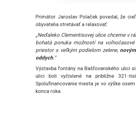
Primátor Jaroslav Polaček povedal, že cie
obyvatelia stretávať a relaxovať:
„Neďaleko Clementisovej ulice chceme v rám
bohatá ponuka možností na voľnočasové ak
priestor s veľkým podielom zelene,
novými
oddych
.“
Výstavba fontány na Bašťovanského ulici si
ulici boli vyčíslené na približne 321-
Spolufinancovanie mesta je vo výške osem p
konca roka.