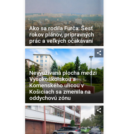
Ako sa rodila Furča: Šesť
rokov plánov, prípravných
prác a veľkých očakávaní
Nevyužívaná plocha medzi
Vysokoškolskou a
Komenského ulicou v
Košiciach sa zmenila na
oddychovú zónu