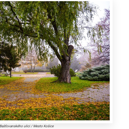
Bašťovanského ulici
/
Mesto Košice