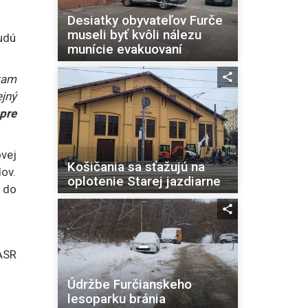
Desiatky obyvateľov Furče
museli byť kvôli nálezu
udú
munície evakuovaní
tam
jný
pre
ovej
Košičania sa sťažujú na
ov.
oplotenie Starej jazdiarne
ť do
ASR
Údržbe Furčianskeho
lesoparku bránia