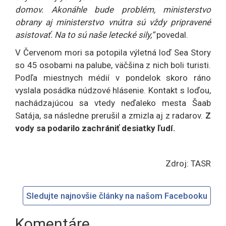
domov. Akonáhle bude problém, ministerstvo
obrany aj ministerstvo vnútra sú vždy pripravené
asistovať. Na to sú naše letecké sily,“
povedal
.
V Červenom mori sa potopila výletná loď Sea Story
so 45 osobami na palube, väčšina z nich boli turisti.
Podľa miestnych médií v pondelok skoro ráno
vyslala posádka núdzové hlásenie. Kontakt s loďou,
nachádzajúcou sa vtedy neďaleko mesta Šaab
Satája, sa následne prerušil a zmizla aj z radarov.
Z
vody sa podarilo zachrániť desiatky ľudí.
Zdroj: TASR
Sledujte najnovšie články na našom Facebooku
Komentáre