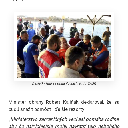
Desiatky ľudí sa podarilo zachrániť
/
TASR
Minister obrany Robert Kaliňák deklaroval, že sa
budú snažiť pomôcť i ďalšie rezorty:
„Ministerstvo zahraničných vecí asi pomáha rodine,
aby čo najrýchlejšie mohli navrátiť telo nebohého