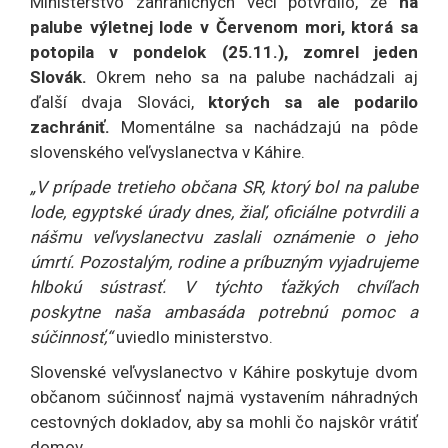
Ministerstvo zahraničných vecí potvrdilo, že
na
palube výletnej lode v Červenom mori, ktorá sa
potopila v pondelok (25.11.), zomrel jeden
Slovák.
Okrem neho sa na palube nachádzali aj
ďalší dvaja Slováci,
ktorých sa ale podarilo
zachrániť.
Momentálne sa nachádzajú na pôde
slovenského veľvyslanectva v Káhire.
„V prípade tretieho občana SR, ktorý bol na palube
lode, egyptské úrady dnes, žiaľ, oficiálne potvrdili a
nášmu veľvyslanectvu zaslali oznámenie o jeho
úmrtí. Pozostalým, rodine a príbuzným vyjadrujeme
hlbokú sústrasť. V týchto ťažkých chvíľach
poskytne naša ambasáda potrebnú pomoc a
súčinnosť,“
uviedlo ministerstvo.
Slovenské veľvyslanectvo v Káhire poskytuje dvom
občanom súčinnosť najmä vystavením náhradných
cestovných dokladov, aby sa mohli čo najskôr vrátiť
domov.