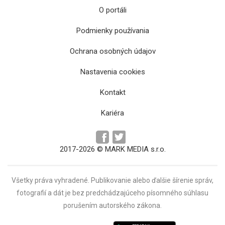
O portáli
Podmienky používania
Ochrana osobných údajov
Potápači stále pátrajú po nezvestných
Nastavenia cookies
osobách z potopenej lode
Kontakt
Kariéra
2017-2026 © MARK MEDIA s.r.o.
Všetky práva vyhradené. Publikovanie alebo ďalšie šírenie správ,
fotografií a dát je bez predchádzajúceho písomného súhlasu
porušením autorského zákona.
Letisko Košice odštartovalo letnú sezónu