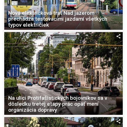
Nová električková trať Nad jazerom
prechádza testovacími jazdami všetkých
typov električiek
Na ulici Protifašistických bojovníkov sa v
dôsledku tretej etapy prác opäť mení
organizácia dopravy