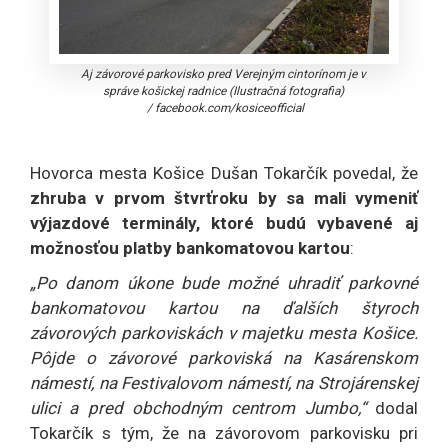
Aj závorové parkovisko pred Verejným cintorínom je v
správe košickej radnice (Ilustračná fotografia)
/
facebook.com/kosiceofficial
Hovorca mesta Košice Dušan Tokarčík povedal, že
zhruba v prvom štvrťroku by sa mali vymeniť
výjazdové terminály, ktoré budú vybavené aj
možnosťou platby bankomatovou kartou
:
„Po danom úkone bude možné uhradiť parkovné
bankomatovou kartou na ďalších štyroch
závorových parkoviskách v majetku mesta Košice.
Pôjde o závorové parkoviská na Kasárenskom
námestí, na Festivalovom námestí, na Strojárenskej
ulici a pred obchodným centrom Jumbo,“
dodal
Tokarčík s tým, že na závorovom parkovisku pri