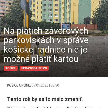
Na piatich závorových
parkoviskách v správe
košickej radnice nie je
možné platiť kartou
KOŠICE
SPRAVODAJSTVO
KOŠICE ONLINE
,
07.01.2026 | 08:50
Tento rok by sa to malo zmeniť.