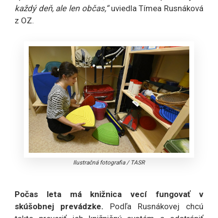
každý deň, ale len občas,“
uviedla Tímea Rusnáková
z OZ.
Ilustračná fotografia
/
TASR
Počas leta má knižnica vecí fungovať v
skúšobnej prevádzke.
Podľa Rusnákovej chcú