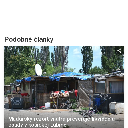
Podobné články
Maďarský rezort vnútra preveruje likvidáciu
osady v košickej Lubine