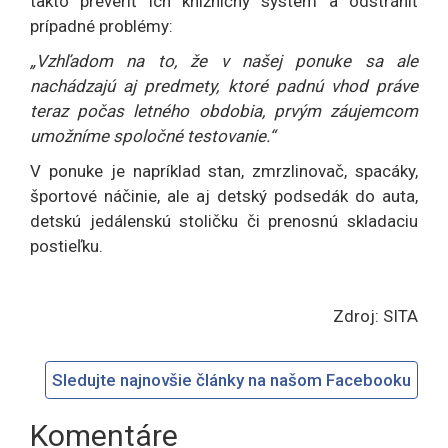
takto preveriť ich knižničný systém a odstrániť
prípadné problémy:
„Vzhľadom na to, že v našej ponuke sa ale
nachádzajú aj predmety, ktoré padnú vhod práve
teraz počas letného obdobia, prvým záujemcom
umožníme spoločné testovanie.“
V ponuke je napríklad stan, zmrzlinovač, spacáky,
športové náčinie, ale aj detský podsedák do auta,
detskú jedálenskú stoličku či prenosnú skladaciu
postieľku.
Zdroj: SITA
Sledujte najnovšie články na našom Facebooku
Komentáre