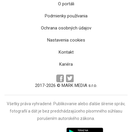
O portáli
Podmienky používania
Ochrana osobných údajov
Uzavretie úsekov na Slaneckej prispelo k
Nastavenia cookies
výrazným meškaniam v rannej špičke
Kontakt
Kariéra
2017-2026 © MARK MEDIA s.r.o.
Všetky práva vyhradené. Publikovanie alebo ďalšie šírenie správ,
fotografií a dát je bez predchádzajúceho písomného súhlasu
porušením autorského zákona.
Obnova Čingova na Jazere čaká na povolenia
a projektovú dokumentáciu