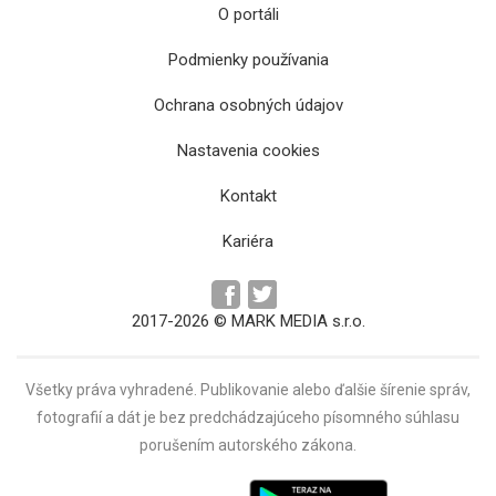
O portáli
Podmienky používania
Ochrana osobných údajov
Skoré vyhlásenie volieb na dekana Fakulty
verejnej správy UPJŠ vyvolalo búrlivú
Nastavenia cookies
diskusiu
Kontakt
Kariéra
2017-2026 © MARK MEDIA s.r.o.
Všetky práva vyhradené. Publikovanie alebo ďalšie šírenie správ,
fotografií a dát je bez predchádzajúceho písomného súhlasu
porušením autorského zákona.
Prešovskí vysokoškoláci sú ubytovaní vo