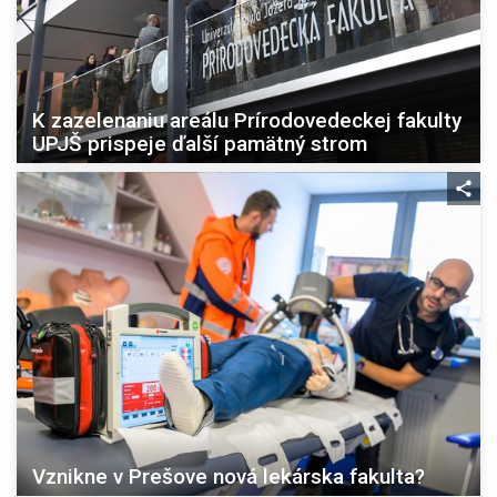
K zazelenaniu areálu Prírodovedeckej fakulty
UPJŠ prispeje ďalší pamätný strom
Vznikne v Prešove nová lekárska fakulta?