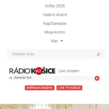
Voľby 2026
Vašimi očami
Najčítanejšie
Moje konto
Viac
Live stream
er Son
DOPRAVA NAŽIVO
LIVE TV KOŠICE