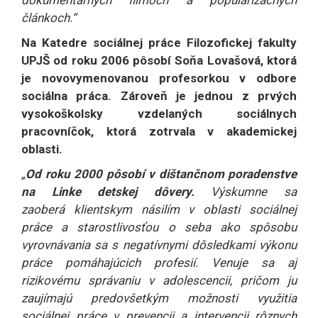
článkoch.“
Na Katedre sociálnej práce Filozofickej fakulty
UPJŠ od roku 2006 pôsobí Soňa Lovašová, ktorá
je novovymenovanou profesorkou v odbore
sociálna práca. Zároveň je jednou z prvých
vysokoškolsky vzdelaných sociálnych
pracovníčok, ktorá zotrvala v akademickej
oblasti.
„
Od roku 2000 pôsobí v dištančnom poradenstve
na Linke detskej dôvery.
Výskumne sa
zaoberá klientskym násilím v oblasti sociálnej
práce a starostlivosťou o seba ako spôsobu
vyrovnávania sa s negatívnymi dôsledkami výkonu
práce pomáhajúcich profesií. Venuje sa aj
rizikovému správaniu v adolescencii, pričom ju
zaujímajú predovšetkým možnosti využitia
sociálnej práce v prevencii a intervencii rôznych