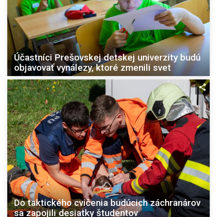
Účastníci Prešovskej detskej univerzity budú
objavovať vynálezy, ktoré zmenili svet
Do taktického cvičenia budúcich záchranárov
sa zapojili desiatky študentov