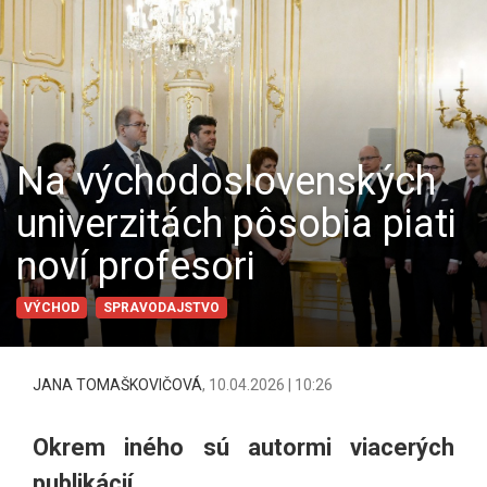
Na východoslovenských
univerzitách pôsobia piati
noví profesori
VÝCHOD
SPRAVODAJSTVO
JANA TOMAŠKOVIČOVÁ
,
10.04.2026 | 10:26
Okrem iného sú autormi viacerých
publikácií.