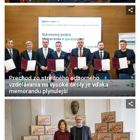
Prechod zo stredného odborného
vzdelávania na vysoké školy je vďaka
memorandu plynulejší