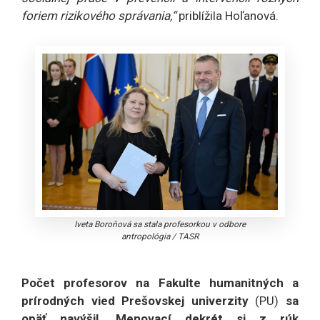
foriem rizikového správania,“
priblížila Hoľanová.
Iveta Boroňová sa stala profesorkou v odbore
antropológia
/
TASR
Počet profesorov na Fakulte humanitných a
prírodných vied Prešovskej univerzity
(PU)
sa
opäť navýšil. Menovací dekrét si z rúk