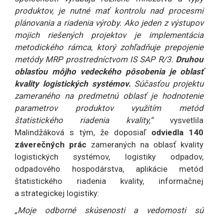
produktov, je nutné mať kontrolu nad procesmi
plánovania a riadenia výroby. Ako jeden z výstupov
mojich riešených projektov je implementácia
metodického rámca, ktorý zohľadňuje prepojenie
metódy MRP prostredníctvom IS SAP R/3.
Druhou
oblasťou môjho vedeckého pôsobenia je oblasť
kvality logistických systémov.
Súčasťou projektu
zameraného na predmetnú oblasť je hodnotenie
parametrov produktov využitím metód
štatistického riadenia kvality,“
vysvetlila
Malindžáková s tým, že doposiaľ
odviedla 140
záverečných prác
zameraných na oblasť kvality
logistických systémov, logistiky odpadov,
odpadového hospodárstva, aplikácie metód
štatistického riadenia kvality, informačnej
a strategickej logistiky:
„Moje odborné skúsenosti a vedomosti sú