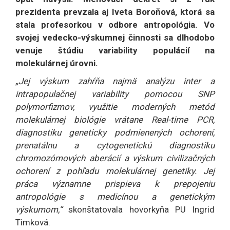
prezidenta prevzala aj Iveta Boroňová, ktorá sa
stala profesorkou v odbore antropológia. Vo
svojej vedecko-výskumnej činnosti sa dlhodobo
venuje štúdiu variability populácií na
molekulárnej úrovni.
„Jej výskum zahŕňa najmä analýzu inter a
intrapopulačnej variability pomocou SNP
polymorfizmov, využitie moderných metód
molekulárnej biológie vrátane Real-time PCR,
diagnostiku geneticky podmienených ochorení,
prenatálnu a cytogenetickú diagnostiku
chromozómových aberácií a výskum civilizačných
ochorení z pohľadu molekulárnej genetiky. Jej
práca významne prispieva k prepojeniu
antropológie s medicínou a genetickým
výskumom,“
skonštatovala hovorkyňa PU Ingrid
Timková.