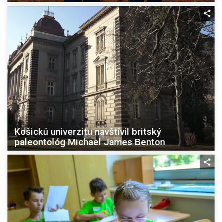
Košickú univerzitu navštívil britský
paleontológ Michael James Benton