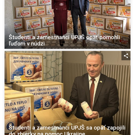
Študenti a zamestnanci UPJŠ opäť pomohli
ľuďom v núdzi
Študenti a zamestnanci UPJŠ sa opäť zapojili
do zbierky na pomoc Ukrajine