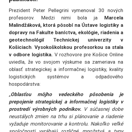
Prezident Peter Pellegrini vymenoval 30 nových
profesorov. Medzi nimi bola ja
Marcela
Malindžáková, ktorá pôsobí na Ústave logistiky a
dopravy na Fakulte baníctva, ekológie, riadenia a
geotechnológií Technickej univerzity v
Košiciach
.
Vysokoškolskou profesorkou sa stala
v odbore logistika.
V rozhovore pre Košice Online
uviedla, že vo svojom výskume sa zameriava na
oblasť strategickej a informačnej logistiky, kvality
logistických systémov a odpadového
hospodárstva:
„
Oblasťou môjho vedeckého pôsobenia je
prepojenie strategickej a informačnej logistiky v
prostredí výrobných podnikov.
V súčasnej dobe
neustálych zmien na trhu si plánovanie a riadenie
vyžaduje monitorovanie a kontrolu. Nakoľko veľké
spoločnosti vyrábajú rozličné množstvá a typy