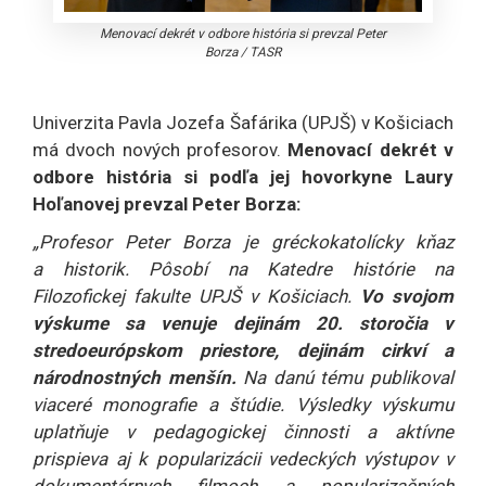
Menovací dekrét v odbore história si prevzal Peter
Borza
/
TASR
Univerzita Pavla Jozefa Šafárika (UPJŠ) v Košiciach
má dvoch nových profesorov.
Menovací dekrét v
odbore história si podľa jej hovorkyne Laury
Hoľanovej prevzal Peter Borza:
„Profesor Peter Borza je gréckokatolícky kňaz
a historik. Pôsobí na Katedre histórie na
Filozofickej fakulte UPJŠ v Košiciach.
Vo svojom
výskume sa venuje dejinám 20. storočia v
stredoeurópskom priestore, dejinám cirkví a
národnostných menšín.
Na danú tému publikoval
viaceré monografie a štúdie. Výsledky výskumu
uplatňuje v pedagogickej činnosti a aktívne
prispieva aj k popularizácii vedeckých výstupov v
dokumentárnych filmoch a popularizačných