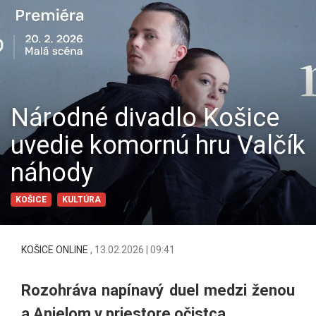
Národné divadlo Košice
uvedie komornú hru Valčík
náhody
KOŠICE
KULTÚRA
KOŠICE ONLINE
,
13.02.2026 | 09:41
Rozohráva napínavý duel medzi ženou
a Anjelom v priestore očistca.