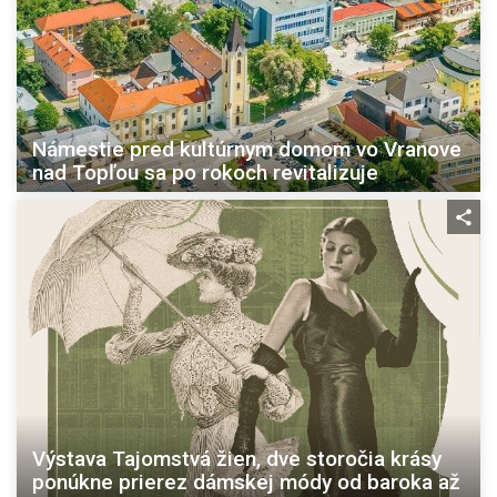
Námestie pred kultúrnym domom vo Vranove
nad Topľou sa po rokoch revitalizuje
Výstava Tajomstvá žien, dve storočia krásy
ponúkne prierez dámskej módy od baroka až