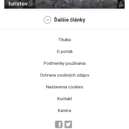
turistov
Ďalšie články
Titulka
O portáli
Podmienky používania
Ochrana osobných údajov
Krajská knižnica v Prešove počas leta
pripravila literárne stretnutia, kreatívne
Nastavenia cookies
dielne či premietania filmov
Kontakt
Kariéra