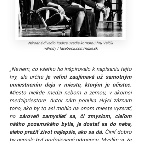
Národné divadlo Košice uvedie komornú hru Valčík
náhody
/
facebook.com/ndke.sk
„Neviem, čo všetko ho inšpirovalo k napísaniu tejto
hry, ale určite
je veľmi zaujímavá už samotným
umiestnením deja v mieste, ktorým je očistec.
Miesto niekde medzi nebom a zemou, v akomsi
medzipriestore. Autor nám ponúka akýsi záznam
toho, ako by to asi mohlo na onom mieste vyzerať,
no
zároveň zamyslieť sa, či zmyslom, cieľom
nášho pozemského bytia, je dostať sa do neba,
alebo prežiť život najlepšie, ako sa dá.
Činiť dobro
by nemalo byť podmienené odmenou. Myslím si, že