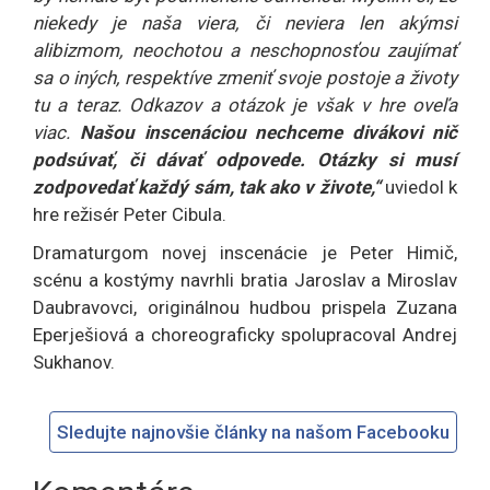
niekedy je naša viera, či neviera len akýmsi
alibizmom, neochotou a neschopnosťou zaujímať
sa o iných, respektíve zmeniť svoje postoje a životy
tu a teraz. Odkazov a otázok je však v hre oveľa
viac.
Našou inscenáciou nechceme divákovi nič
podsúvať, či dávať odpovede. Otázky si musí
zodpovedať každý sám, tak ako v živote,“
uviedol k
hre režisér Peter Cibula.
Dramaturgom novej inscenácie je Peter Himič,
scénu a kostýmy navrhli bratia Jaroslav a Miroslav
Daubravovci, originálnou hudbou prispela Zuzana
Eperješiová a choreograficky spolupracoval Andrej
Sukhanov.
Sledujte najnovšie články na našom Facebooku