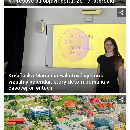
V Prešove sa objavil epitaf zo 17. storočia
Košičanka Marianna Balintová vytvorila
vizuálny kalendár, ktorý deťom pomáha v
časovej orientácii