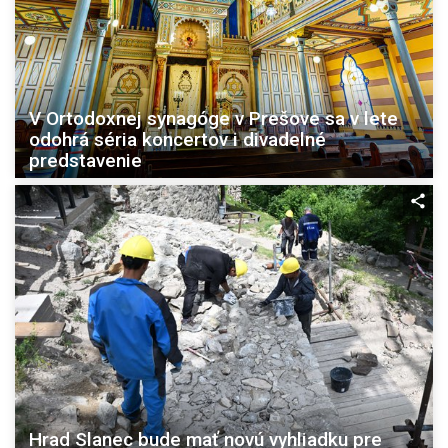
V Ortodoxnej synagóge v Prešove sa v lete
odohrá séria koncertov i divadelné
predstavenie
Hrad Slanec bude mať novú vyhliadku pre