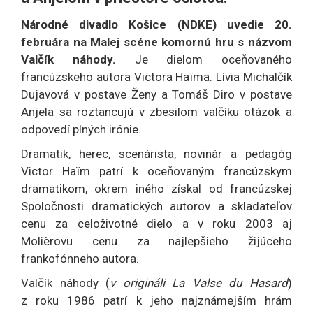
Národné divadlo Košice (NDKE) uvedie 20.
februára na Malej scéne komornú hru s názvom
Valčík náhody.
Je dielom oceňovaného
francúzskeho autora Victora Haïma. Lívia Michalčík
Dujavová v postave Ženy a Tomáš Diro v postave
Anjela sa roztancujú v zbesilom valčíku otázok a
odpovedí plných irónie.
Dramatik, herec, scenárista, novinár a pedagóg
Victor Haïm patrí k oceňovaným francúzskym
dramatikom, okrem iného získal od francúzskej
Spoločnosti dramatických autorov a skladateľov
cenu za celoživotné dielo a v roku 2003 aj
Molièrovu cenu za najlepšieho žijúceho
frankofónneho autora.
Valčík náhody (
v origináli La Valse du Hasard
)
z roku 1986 patrí k jeho najznámejším hrám