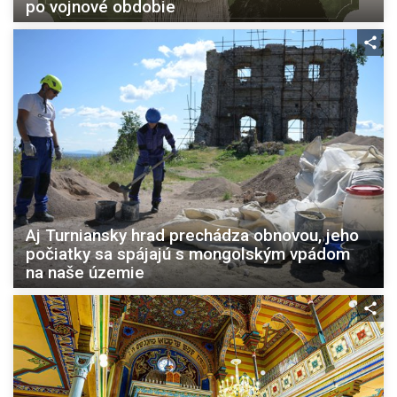
po vojnové obdobie
Aj Turniansky hrad prechádza obnovou, jeho
počiatky sa spájajú s mongolským vpádom
na naše územie