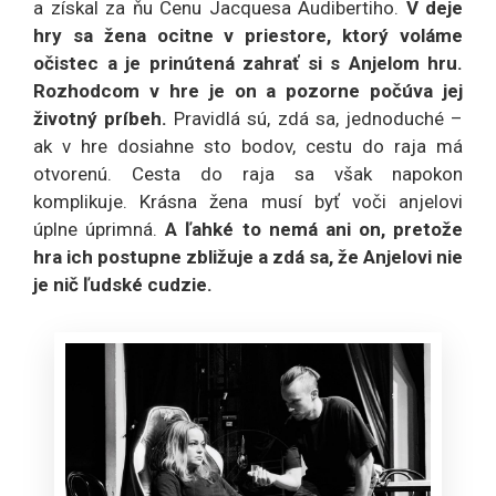
a získal za ňu Cenu Jacquesa Audibertiho.
V deje
hry sa žena ocitne v priestore, ktorý voláme
očistec a je prinútená zahrať si s Anjelom hru.
Rozhodcom v hre je on a pozorne počúva jej
životný príbeh.
Pravidlá sú, zdá sa, jednoduché –
ak v hre dosiahne sto bodov, cestu do raja má
otvorenú. Cesta do raja sa však napokon
komplikuje. Krásna žena musí byť voči anjelovi
úplne úprimná.
A ľahké to nemá ani on, pretože
hra ich postupne zbližuje a zdá sa, že Anjelovi nie
je nič ľudské cudzie.