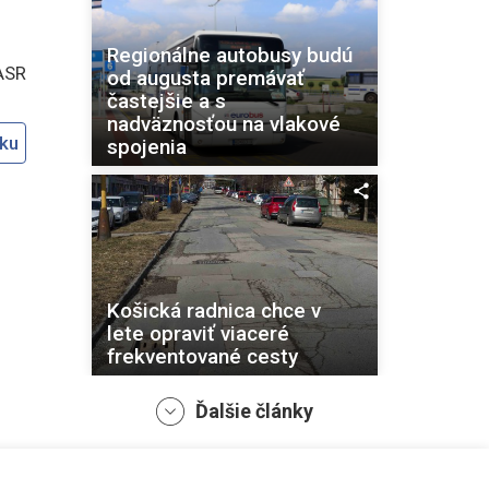
Regionálne autobusy budú
ASR
od augusta premávať
častejšie a s
nadväznosťou na vlakové
oku
spojenia
Košická radnica chce v
lete opraviť viaceré
frekventované cesty
Ďalšie články