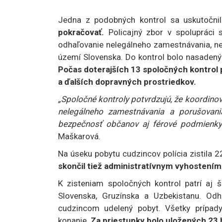
Jedna z podobných kontrol sa uskutočnila
pokračovať.
Policajný zbor v spolupráci 
odhaľovanie nelegálneho zamestnávania, ne
území Slovenska. Do kontrol bolo nasadenýc
Počas doterajších 13 spoločných kontrol p
a ďalších dopravných prostriedkov.
„Spoločné kontroly potvrdzujú, že koordinov
nelegálneho zamestnávania a porušovani
bezpečnosť občanov aj férové podmienky 
Maškarová.
Na úseku pobytu cudzincov polícia zistila 
skončil tiež administratívnym vyhostením 
K zisteniam spoločných kontrol patrí aj 
Slovenska, Gruzínska a Uzbekistanu. Odha
cudzincom udelený pobyt. Všetky prípady
konanie.
Za priestupky bolo uložených 23 