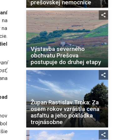
prešovskej nemocnice
aní
 na
 na
cie.
iel
Výstavba severného
obchvatu Prešova
postupuje do druhej etapy
vaní
sť,
ana
pad
Župan Rastislav Trnka: Za
osem rokov vzrástla cena
asfaltu a jeho pokládka
nov
trojnásobne
bol
šie