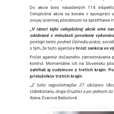
Do akcie bolo nasadených 114 inšpektor
Celoplošná akcia sa konala v spolupráci 
svojej územnej pôsobnosti na spretŕhanie 
„V rámci tejto celoplošnej akcie sme nar
odobrané v minulosti povolenie vykonáva
postúpi tento podnet Ústrediu práce, sociál
s tým, že tejto agentúre
hrozí sankcia vo v
Počet agentúr dočasného zamestnávania pod
kontrol. Momentálne ich na Slovensku pôs
zahŕňali aj cudzincov z tretích krajín. 
príslušníkov tretích krajín.
„Z toho najpočetnejšie 27 občanov Ukraj
Uzbekistanu, dvaja Gruzínci a po jednom zo 
Alena Zvarová Bašistová.