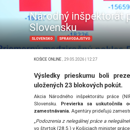
Národný inšpektorát 
Slovensku
SLOVENSKO
SPRAVODAJSTVO
KOŠICE ONLINE
,
29.05.2026 | 12:27
Výsledky prieskumu boli preze
uložených 23 blokových pokút.
Akcia Národného inšpektorátu práce (NI
Slovensku.
Previerka sa uskutočnila 
zamestnávania.
Agentúry prideľujú zamest
„Podozrenia z nelegálnej práce a nelegáln
vo štvrtok (28.5.) v Košiciach minister práce