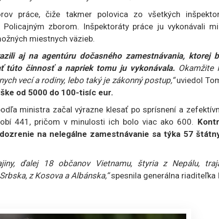
ov práce, čiže takmer polovica zo všetkých inšpektor
s Policajným zborom. Inšpektoráty práce ju vykonávali m
možných miestnych väzieb.
azili aj na agentúru dočasného zamestnávania, ktorej b
ť túto činnosť a napriek tomu ju vykonávala.
Okamžite 
nych vecí a rodiny, lebo taký je zákonný postup,“
uviedol To
ýške od 5000 do 100-tisíc eur.
ľa ministra začal výrazne klesať po sprísnení a zefektívn
obí 441, pričom v minulosti ich bolo viac ako 600.
Kontr
Podozrenie na nelegálne zamestnávanie sa týka 57 štátn
iny, ďalej 18 občanov Vietnamu, štyria z Nepálu, traj
Srbska, z Kosova a Albánska,“
spesnila generálna riaditeľka