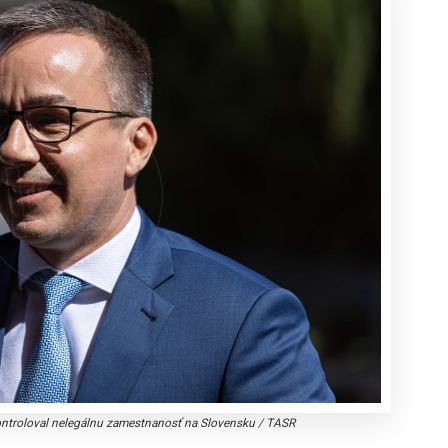
ontroloval nelegálnu zamestnanosť na Slovensku
/
TASR