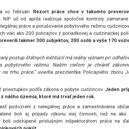
 vo februári.
Rezort práce chce v takomto preverov
s NIP už od apríla realizuje spoločné kontroly zamerané
legálnej práce a porušovania pobytového režimu cudzincov
h viac ako 200 policajtov z poriadkovej a cudzineckej polí
reverili takmer 300 subjektov, 200 osôb a vyše 170 vozid
aný postup štátnych inštitúcií má reálny význam pri odhaľo
a pobytového režimu. Naším cieľom je chrániť zákonno
na trhu práce,“
uviedla prezidentka Policajného zboru J
22 priestupkov podľa zákona o pobyte cudzincov.
Jeden prí
z nášho územia, ktoré má trvať jeden rok.
šesť podozrení z nelegálnej práce a zamestnávania obča
lené boli aj prípady výkonu inej činnosti, než na akú 
 boli odstúpené príslušným inšpektorátom práce na ďal
blokových pokút.