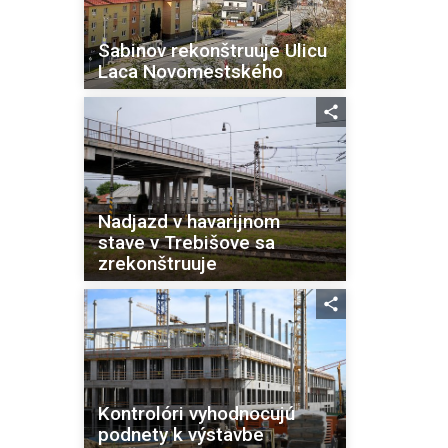
Sabinov rekonštruuje Ulicu
Laca Novomestského
Nadjazd v havarijnom
stave v Trebišove sa
zrekonštruuje
Kontrolóri vyhodnocujú
podnety k výstavbe