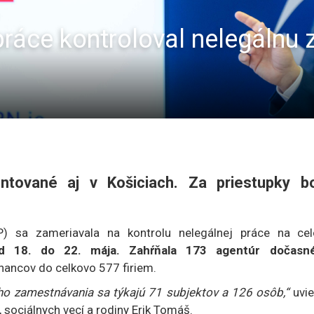
práce kontroloval nelegálnu
ntované aj v Košiciach. Za priestupky b
P) sa zameriavala na kontrolu nelegálnej práce na ce
od 18. do 22. mája. Zahŕňala 173 agentúr dočasn
nancov do celkovo 577 firiem.
eho zamestnávania sa týkajú 71 subjektov a 126 osôb,“
uvi
, sociálnych vecí a rodiny Erik Tomáš.