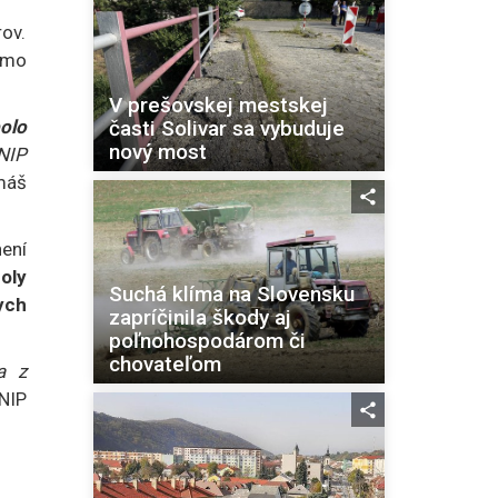
ov.
imo
V prešovskej mestskej
časti Solivar sa vybuduje
olo
nový most
NIP
máš
ení
oly
Suchá klíma na Slovensku
ych
zapríčinila škody aj
poľnohospodárom či
chovateľom
a z
 NIP