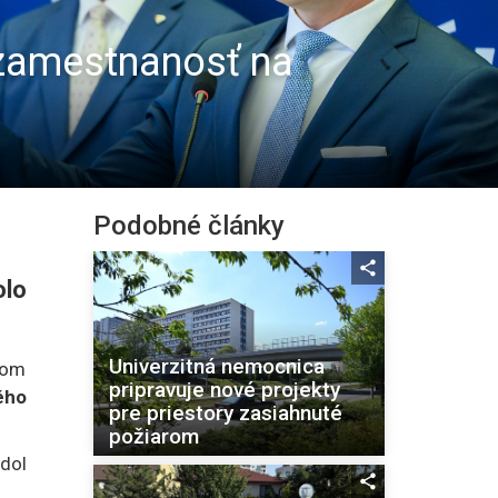
 zamestnanosť na
Podobné články
olo
Univerzitná nemocnica
lom
pripravuje nové projekty
ého
pre priestory zasiahnuté
požiarom
edol