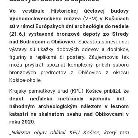
Vo vestibule Historickej účelovej budovy
Východoslovenského múzea
(VSM)
v Košiciach
sú v rámci Európskych dní archeológie do nedele
(21.6.) vystavené bronzové depoty zo Stredy
nad Bodrogom a Obišoviec.
Súčasťou sprievodnej
výstavy sú ukážky dobových odevov a doplnkov,
figuríny s replikami či postery. Záujemcovia tak
môžu prvýkrát spoznať komplexný príbeh súboru
bronzových predmetov z Obišoviec z okresu
Košice-okolie.
Krajský pamiatkový úrad (KPÚ) Košice priblížil, že
depot neďaleko metropoly východu bol
náhodným archeologickým nálezom v lesnom
katastri na skalnatom svahu nad Obišovcami v
roku 2020
:
„Nálezca objav ohlásil KPÚ Košice, ktorý tam