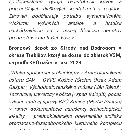
spoločenského vývoja redistribúcii kovov a
potenciálnych diaľkových kontaktoch v regióne.
Zároveň podčiarkuje potrebu systematického
výskumu výšinných areálov a hradísk
nachádzajúcich sa v tesnej blízkosti depotov
predmetov z farebných kovov.“
Bronzový depot zo Stredy nad Bodrogom v
okrese Trebišov, ktorý sa dostal do zbierok VSM,
sa podľa KPÚ našiel v roku 2024:
„Vďaka spolupráci archeológov z Archeologického
ústavu SAV – OVVS Košice (Štefan Olšav, Adam
Gašpar), Východoslovenského múzea (Ján Rákoš),
Technickej univerzity Košice (Arpád Balogh), počas
výkonu štátnej správy KPÚ Košice (Martin Pristáš)
v rámci dokumentácie narušenej archeologickej
lokality – predpokladaného opevneného sídliska
otomansko-füzesabonského kultúrneho komplexu