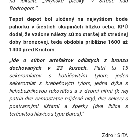
na lokalite „Mlynské piesky“ v Strede nad
Bodrogom.“
Tepot depot bol uložený na najvyššom bode
pahorku v šiestich skupinách blízko seba. KPÚ
dodal, že vzácne nálezy sú zo staršej až strednej
doby bronzovej, teda obdobia približne 1600 až
1400 pred Kristom:
„
Ide o súbor artefaktov odliatych z bronzu
dochovaných v 23 kusoch.
Patrí tu 15
sekeromlatov s kotúčovitým tylom, jeden
sekeromlat s hrebeňovým tylom, jedna dýka s
lichobežníkovou rukoväťou a s dvomi nitmi (k nej
patria dve samostatne nájdené nity), dve sekery s
postrannými lištami a šperky (dve ihlice s
terčovitou hlavicou typu Barca).“
Zdroj: SITA