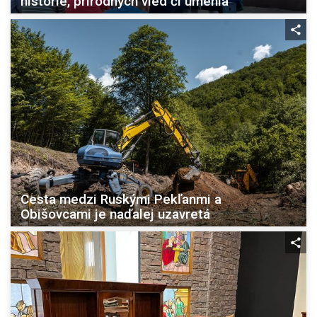
histórie, prírodných vied či umenia
Cesta medzi Ruskými Pekľanmi a
Obišovcami je naďalej uzavretá