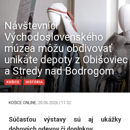
Návštevníci
Východoslovenského
múzea môžu obdivovať
unikáte depoty z Obišoviec
a Stredy nad Bodrogom
KOŠICE
HISTÓRIA
KOŠICE ONLINE
,
20.06.2026 | 11:32
Súčasťou výstavy sú aj ukážky
dobových odevov či doplnkov.