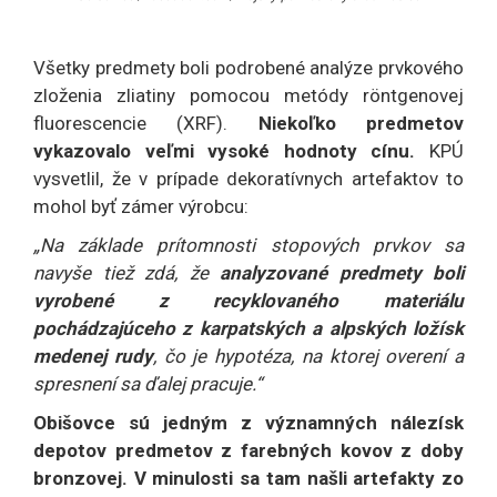
Všetky predmety boli podrobené analýze prvkového
zloženia zliatiny pomocou metódy röntgenovej
fluorescencie (XRF).
Niekoľko predmetov
vykazovalo veľmi vysoké hodnoty cínu.
KPÚ
vysvetlil, že v prípade dekoratívnych artefaktov to
mohol byť zámer výrobcu:
„Na základe prítomnosti stopových prvkov sa
navyše tiež zdá, že
analyzované predmety boli
vyrobené z recyklovaného materiálu
pochádzajúceho z karpatských a alpských ložísk
medenej rudy
, čo je hypotéza, na ktorej overení a
spresnení sa ďalej pracuje.“
Obišovce sú jedným z významných nálezísk
depotov predmetov z farebných kovov z doby
bronzovej. V minulosti sa tam našli artefakty zo