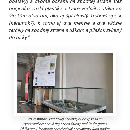
postavy) a dvoma očkami na spodnej strane, tiež
originálna malá plastika v tvare vodného vtáka so
širokým otvorom, ako aj špirálovitý kruhový šperk
(náramok?), k tomu aj dva menšie a dva väčšie
terčíky na spodnej strane s uškom a pliešok zvinutý
do rúrky.“
Vo vestibule Historickej účelovej budovy VSM sú
vystavené bronzové depoty zo Stredy nad Bodrogom a
Obišoviec
/
facebook.com/Krajský pamiatkový úrad Košice