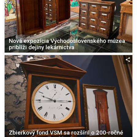
Nová expozícia Východoslovenského múzea
priblíži dejiny lekárnictva
Zbierkový fond VSM sa rozšíril o 200-ročné