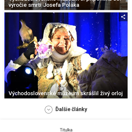
výročie smrti Josefa Poláka
Východoslovenské múzeum skrášlil živý orloj
Ďalšie články
Titulka