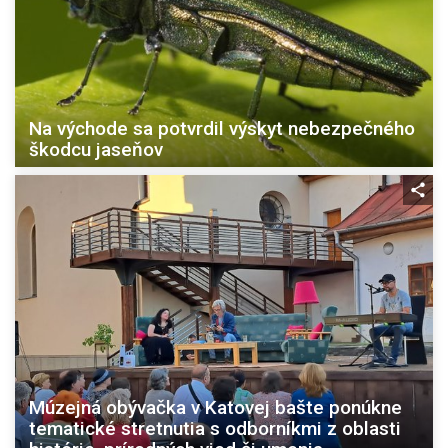
Na východe sa potvrdil výskyt nebezpečného
škodcu jaseňov
Múzejná obývačka v Katovej bašte ponúkne
tematické stretnutia s odborníkmi z oblasti