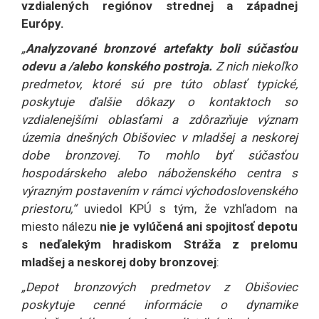
vzdialených regiónov strednej a západnej
Európy.
„
Analyzované bronzové artefakty boli súčasťou
odevu a /alebo konského postroja.
Z nich niekoľko
predmetov, ktoré sú pre túto oblasť typické,
poskytuje ďalšie dôkazy o kontaktoch so
vzdialenejšími oblasťami a zdôrazňuje význam
územia dnešných Obišoviec v mladšej a neskorej
dobe bronzovej. To mohlo byť súčasťou
hospodárskeho alebo náboženského centra s
výrazným postavením v rámci východoslovenského
priestoru,“
uviedol KPÚ s tým, že vzhľadom na
miesto nálezu
nie je vylúčená ani spojitosť depotu
s neďalekým hradiskom Stráža z prelomu
mladšej a neskorej doby bronzovej
:
„Depot bronzových predmetov z Obišoviec
poskytuje cenné informácie o dynamike