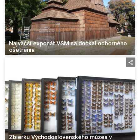
Najväčší exponát VSM sa dočkal odborného
ošetrenia
Zbierku Východoslovenského múzea v