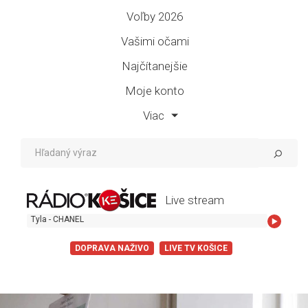
Voľby 2026
Vašimi očami
Najčítanejšie
Moje konto
Viac
Live stream
- CHANEL
DOPRAVA NAŽIVO
LIVE TV KOŠICE