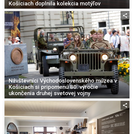
Košiciach doplnila kolekcia motýľov
Návštevníci Východoslovenského múzea v
Košiciach si pripomenú 80. výročie
ukončenia druhej svetovej vojny