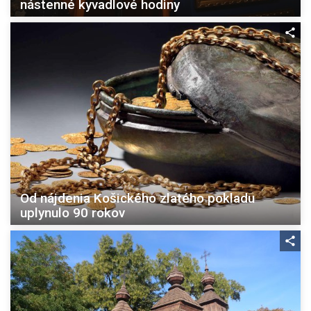
nástenné kyvadlové hodiny
Od nájdenia Košického zlatého pokladu
uplynulo 90 rokov