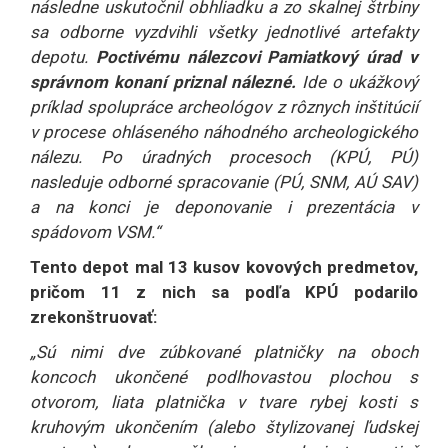
následne uskutočnil obhliadku a zo skalnej štrbiny
sa odborne vyzdvihli všetky jednotlivé artefakty
depotu.
Poctivému nálezcovi Pamiatkový úrad v
správnom konaní priznal nálezné.
Ide o ukážkový
príklad spolupráce archeológov z rôznych inštitúcií
v procese ohláseného náhodného archeologického
nálezu. Po úradných procesoch (KPÚ, PÚ)
nasleduje odborné spracovanie (PÚ, SNM, AÚ SAV)
a na konci je deponovanie i prezentácia v
spádovom VSM.“
Tento depot mal 13 kusov kovových predmetov,
pričom 11 z nich sa podľa KPÚ podarilo
zrekonštruovať:
„Sú nimi dve zúbkované platničky na oboch
koncoch ukončené podlhovastou plochou s
otvorom, liata platnička v tvare rybej kosti s
kruhovým ukončením (alebo štylizovanej ľudskej