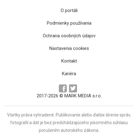
O portáli
Podmienky používania
Ochrana osobných údajov
Súčasťou expozície Nitky života je aj
Nastavenia cookies
najstaršia vianočná výzdoba či betlehem
Kontakt
Kariéra
2017-2026 © MARK MEDIA s.r.o.
Všetky práva vyhradené. Publikovanie alebo ďalšie šírenie správ,
fotografií a dát je bez predchádzajúceho písomného súhlasu
porušením autorského zákona.