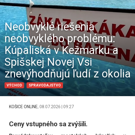
Neobvyklé riešenia
neobvyklého problému:
Kúpaliská v Kežmarku a
Spišskej Novej Vsi
znevýhodňujú ľudí z okolia
VÝCHOD
SPRAVODAJSTVO
KOŠICE ONLINE
,
08.07.2026 | 09:27
Ceny vstupného sa zvýšili.