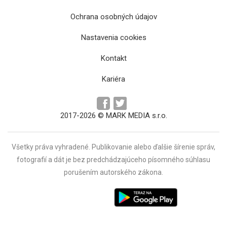
Ochrana osobných údajov
Neznámy zlodej okradol týrané matky s
Nastavenia cookies
deťmi
Kontakt
Kariéra
2017-2026 © MARK MEDIA s.r.o.
Všetky práva vyhradené. Publikovanie alebo ďalšie šírenie správ,
fotografií a dát je bez predchádzajúceho písomného súhlasu
porušením autorského zákona.
Obnova autobusovej stanice v Spišskej
Novej Vsi priniesla viaceré zmeny