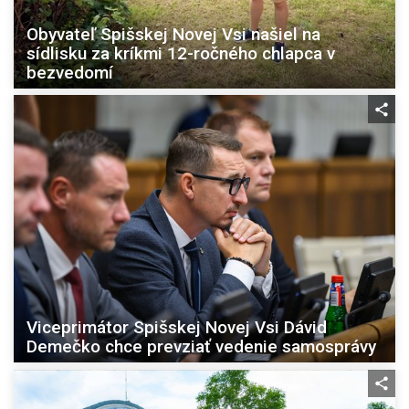
Obyvateľ Spišskej Novej Vsi našiel na
sídlisku za kríkmi 12-ročného chlapca v
bezvedomí
Viceprimátor Spišskej Novej Vsi Dávid
Demečko chce prevziať vedenie samosprávy