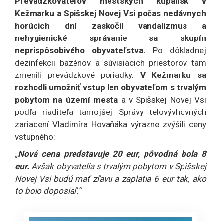
Prevádzkovateľov mestských kúpalísk v
Kežmarku a Spišskej Novej Vsi počas nedávnych
horúcich dní zaskočil vandalizmus a
nehygienické správanie sa skupín
neprispôsobivého obyvateľstva.
Po dôkladnej
dezinfekcii bazénov a súvisiacich priestorov tam
zmenili prevádzkové poriadky.
V Kežmarku sa
rozhodli umožniť vstup len obyvateľom s trvalým
pobytom na území mesta
a v Spišskej Novej Vsi
podľa riaditeľa tamojšej Správy telovývhovných
zariadení Vladimíra Hovaňáka výrazne zvýšili ceny
vstupného:
„
Nová cena predstavuje 20 eur, pôvodná bola 8
eur.
Avšak obyvatelia s trvalým pobytom v Spišskej
Novej Vsi budú mať zľavu a zaplatia 6 eur tak, ako
to bolo doposiaľ.“