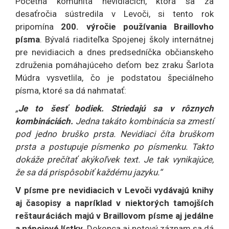
Početná komunita nevidiacich, ktorá sa za
desaťročia sústredila v Levoči, si tento rok
pripomína
200. výročie používania Braillovho
písma
. Bývalá riaditeľka Spojenej školy internátnej
pre nevidiacich a dnes predsedníčka občianskeho
združenia pomáhajúceho deťom bez zraku Šarlota
Múdra vysvetlila, čo je podstatou špeciálneho
písma, ktoré sa dá nahmatať:
„
Je to šesť bodiek. Striedajú sa v rôznych
kombináciách.
Jedna takáto kombinácia sa zmestí
pod jedno bruško prsta. Nevidiaci číta bruškom
prsta a postupuje písmenko po písmenku. Takto
dokáže prečítať akýkoľvek text. Je tak vynikajúce,
že sa dá prispôsobiť každému jazyku.“
V písme pre nevidiacich v Levoči vydávajú knihy
aj časopisy a napríklad v niektorých tamojších
reštauráciách majú v Braillovom písme aj jedálne
a nápojové lístky.
Dokonca aj notový záznam sa dá