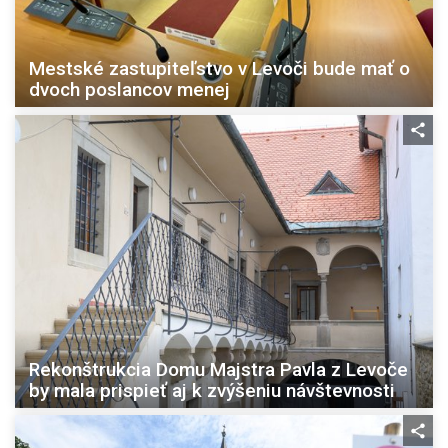
Mestské zastupiteľstvo v Levoči bude mať o
dvoch poslancov menej
Rekonštrukcia Domu Majstra Pavla z Levoče
by mala prispieť aj k zvýšeniu návštevnosti