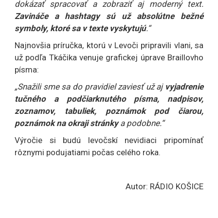
dokázať spracovať a zobraziť aj moderný text.
Zavináče a hashtagy sú už absolútne bežné
symboly, ktoré sa v texte vyskytujú
.“
Najnovšia príručka, ktorú v Levoči pripravili vlani, sa
už podľa Tkáčika venuje grafickej úprave Braillovho
písma:
„Snažili sme sa do pravidiel zaviesť už aj
vyjadrenie
tučného a podčiarknutého písma, nadpisov,
zoznamov, tabuliek, poznámok pod čiarou,
poznámok na okraji stránky
a podobne.“
Výročie si budú levočskí nevidiaci pripomínať
rôznymi podujatiami počas celého roka.
Autor: RÁDIO KOŠICE