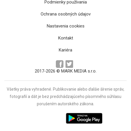
Podmienky používania
Ochrana osobných údajov
Z Meštianskeho domu v Levoči sa stalo
Nastavenia cookies
multifunkčné centrum služieb
Kontakt
Kariéra
2017-2026 © MARK MEDIA s.r.o.
Všetky práva vyhradené. Publikovanie alebo ďalšie šírenie správ,
fotografií a dát je bez predchádzajúceho písomného súhlasu
porušením autorského zákona.
Vládna konsolidácia v praxi: Levoča príde o
väznicu