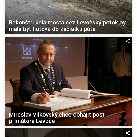
Rekonštrukcia mosta cez Levočský potok by
mala byť hotová do začiatku púte
Miroslav Vilkovský chce obhájiť post
primátora Levoče