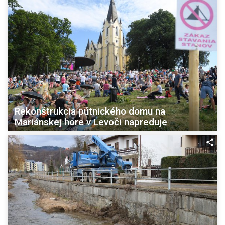
Rekonštrukcia pútnického domu na
Mariánskej hore v Levoči napreduje