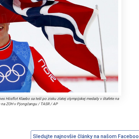
s Hösflot Klaebo sa teší po zisku zlatej olympijskej medaily v štafete na
 na ZOH v Pjongčangu
/
TASR / AP
Sledujte najnovšie články na našom Facebo