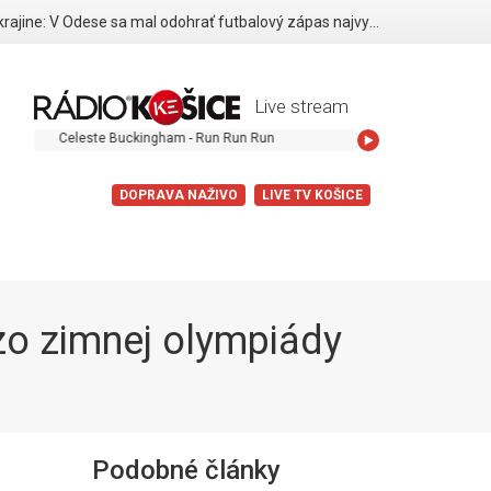
Vojna na Ukrajine: V Odese sa mal odohrať futbalový zápas najvyššej ligy, zastavili ho ruské drony
Live stream
Celeste Buckingham - Run Run Run
DOPRAVA NAŽIVO
LIVE TV KOŠICE
zo zimnej olympiády
Podobné články