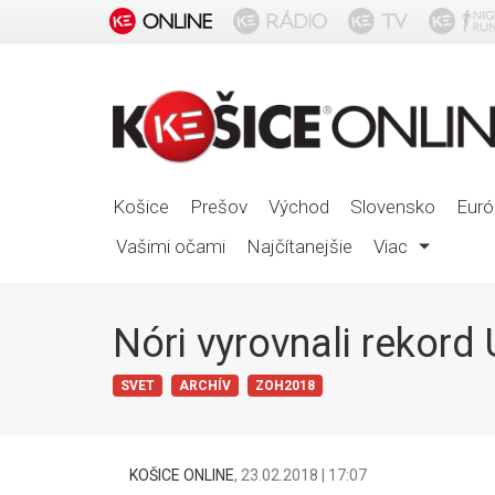
Košice
Prešov
Východ
Slovensko
Euró
Vašimi očami
Najčítanejšie
Viac
Nóri vyrovnali rekor
SVET
ARCHÍV
ZOH2018
KOŠICE ONLINE
,
23.02.2018 | 17:07