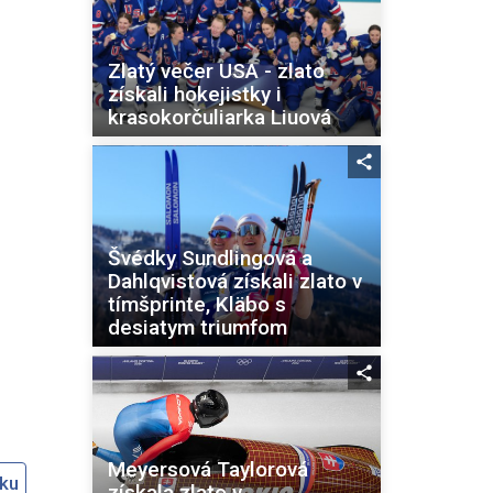
Zlatý večer USA - zlato
získali hokejistky i
krasokorčuliarka Liuová
Švédky Sundlingová a
Dahlqvistová získali zlato v
tímšprinte, Kläbo s
desiatym triumfom
Meyersová Taylorová
oku
získala zlato v