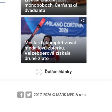
monoboboch, Čerňanská
dvadsiata
Meillard skompletizoval
medailovú zbierku,
Velzeboerová získala
druhé zlato
Ďalšie články
2017-2026 © MARK MEDIA s.r.o.
Brignoneová ovládla
obrovský slalom, Kläbo
vylepšil rekord