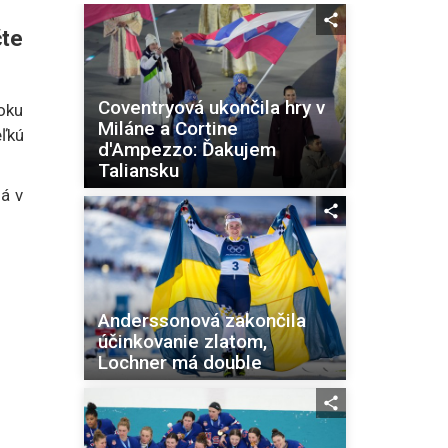
te
Coventryová ukončila hry v
oku
Miláne a Cortine
ľkú
d'Ampezzo: Ďakujem
Taliansku
ná v
Anderssonová zakončila
účinkovanie zlatom,
Lochner má double