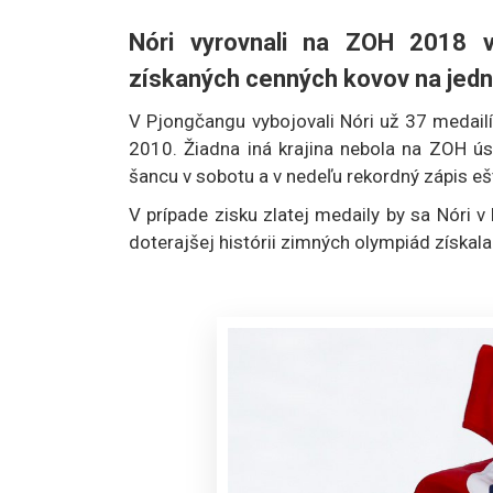
Nóri vyrovnali na ZOH 2018 v
získaných cenných kovov na jedn
V Pjongčangu vybojovali Nóri už 37 medail
2010. Žiadna iná krajina nebola na ZOH ús
šancu v sobotu a v nedeľu rekordný zápis ešt
V prípade zisku zlatej medaily by sa Nóri v 
doterajšej histórii zimných olympiád získal