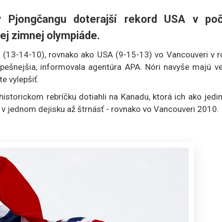
 Pjongčangu doterajší rekord USA v poč
ej zimnej olympiáde.
í (13-14-10), rovnako ako USA (9-15-13) vo Vancouveri v r
pešnejšia, informovala agentúra APA. Nóri navyše majú ve
e vylepšiť.
historickom rebríčku dotiahli na Kanadu, ktorá ich ako jedi
a v jednom dejisku až štrnásť - rovnako vo Vancouveri 2010.