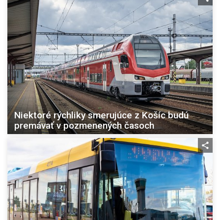
Niektoré rýchliky smerujúce z Košíc budú
premávať v pozmenených časoch