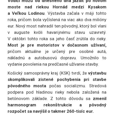
Vodiči môžu od dnešného dňa jazdiť po novom
moste nad riekou Hornád medzi Kysakom
a Veľkou Lodinou
. Výstavba začala v máji tohto
roka, pričom bola vyčíslená na viac ako dva milióny
eur. Nový most nahradil ten pôvodný, ktorý bol vlani
v auguste kvôli havarijnému stavu uzavretý.
V októbri tohto roka sa jeho časť zrútila do rieky.
Most je pre motoristov v dočasnom užívaní,
pričom aktuálne je určený pre
osobné autá,
nákladnú a autobusovú dopravu. Umožnilo to
vydanie povolenia na predčasné užívanie stavby.
Košický samosprávny kraj (KSK) tvrdí, že
výstavbu
skomplikovali zistené pochybenia pri stavbe
pôvodného mosta
počas socializmu. Stredová
podpera pod hladinou rieky nebola založená na
betónovom základe. Z tohto dôvodu sa
zmenil
harmonogram rekonštrukcie a pôvodný
rozpočet sa navýšil o takmer 260-tisíc eur.