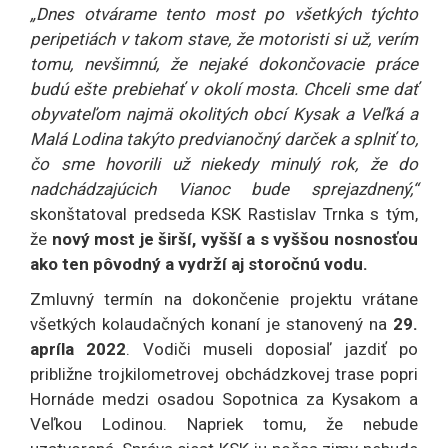
„Dnes otvárame tento most po všetkých týchto
peripetiách v takom stave, že motoristi si už, verím
tomu, nevšimnú, že nejaké dokončovacie práce
budú ešte prebiehať v okolí mosta. Chceli sme dať
obyvateľom najmä okolitých obcí Kysak a Veľká a
Malá Lodina takýto predvianočný darček a splniť to,
čo sme hovorili už niekedy minulý rok, že do
nadchádzajúcich Vianoc bude sprejazdnený,“
skonštatoval predseda KSK Rastislav Trnka s tým,
že
nový most je širší, vyšší a s vyššou nosnosťou
ako ten pôvodný a vydrží aj storočnú vodu.
Zmluvný termín na dokončenie projektu vrátane
všetkých kolaudačných konaní je stanovený na
29.
apríla 2022
. Vodiči museli doposiaľ jazdiť po
približne trojkilometrovej obchádzkovej trase popri
Hornáde medzi osadou Sopotnica za Kysakom a
Veľkou Lodinou. Napriek tomu, že nebude