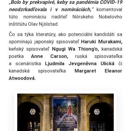
„
Bolo by prekvapivé, keby sa pandémia COVID-19
neodzrkadľovala i v nomináciách,
“
komentoval
túto nomináciu riaditeľ Nórskeho Nobelovho
inštitútu Olav Njölstad.
Čo sa týka literatúry, ako potenciálni kandidáti sa
spomínajú japonský spisovateľ
Haruki Murakami,
keňský spisovateľ
Ngugi Wa Thiong'o,
kanadská
poetka
Anne Carson,
ruská spisovateľka
a scenáristka
Ljudmila Jevgeněvna Ulická
či
kanadská spisovateľka
Margaret Eleanor
Atwoodová.