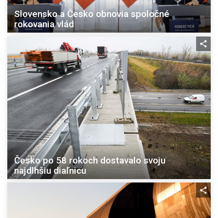
Slovensko a Česko obnovia spoločné
rokovania vlád
Česko po 58 rokoch dostavalo svoju
najdlhšiu diaľnicu