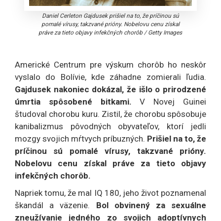
Daniel Cerleton Gajdusek prišiel na to, že príčinou sú
pomalé vírusy, takzvané prióny. Nobelovu cenu získal
práve za tieto objavy infekčných chorôb
/
Getty Images
Americké Centrum pre výskum chorôb ho neskôr
vyslalo do Bolívie, kde záhadne zomierali ľudia.
Gajdusek nakoniec dokázal, že išlo o prirodzené
úmrtia spôsobené bitkami.
V Novej Guinei
študoval chorobu kuru. Zistil, že chorobu spôsobuje
kanibalizmus pôvodných obyvateľov, ktorí jedli
mozgy svojich mŕtvych príbuzných.
Prišiel na to, že
príčinou sú pomalé vírusy, takzvané prióny.
Nobelovu cenu získal práve za tieto objavy
infekčných chorôb.
Napriek tomu, že mal IQ 180, jeho život poznamenal
škandál a väzenie.
Bol obvinený za sexuálne
zneužívanie jedného zo svojich adoptívnych