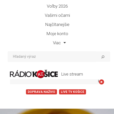
Voľby 2026
Vašimi očami
Najčítanejšie
Moje konto
Viac
Live stream
BuranoWski - Zena
DOPRAVA NAŽIVO
LIVE TV KOŠICE