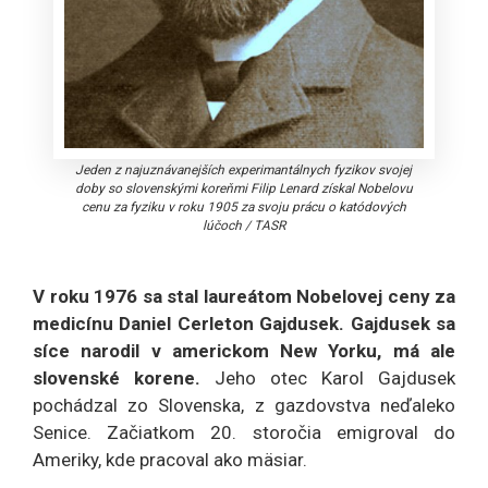
Jeden z najuznávanejších experimantálnych fyzikov svojej
doby so slovenskými koreňmi Filip Lenard získal Nobelovu
cenu za fyziku v roku 1905 za svoju prácu o katódových
lúčoch
/
TASR
V roku 1976 sa stal laureátom Nobelovej ceny za
medicínu Daniel Cerleton Gajdusek. Gajdusek sa
síce narodil v americkom New Yorku, má ale
slovenské korene.
Jeho otec Karol Gajdusek
pochádzal zo Slovenska, z gazdovstva neďaleko
Senice. Začiatkom 20. storočia emigroval do
Ameriky, kde pracoval ako mäsiar.