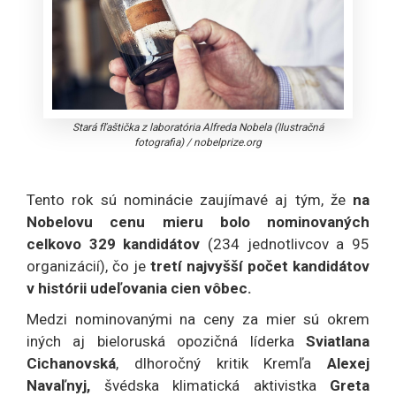
Stará fľaštička z laboratória Alfreda Nobela (Ilustračná
fotografia)
/
nobelprize.org
Tento rok sú nominácie zaujímavé aj tým, že
na
Nobelovu cenu mieru bolo nominovaných
celkovo 329 kandidátov
(234 jednotlivcov a 95
organizácií), čo je
tretí najvyšší počet kandidátov
v histórii udeľovania cien vôbec.
Medzi nominovanými na ceny za mier sú okrem
iných aj bieloruská opozičná líderka
Sviatlana
Cichanovská
, dlhoročný kritik Kremľa
Alexej
Navaľnyj,
švédska klimatická aktivistka
Greta