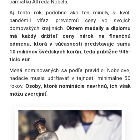
pamiatku Alfreda Nobela.
Aj tento rok, podobne ako ten minulý, si kvôli
pandémii víťazi prevezmú ceny vo svojich
domovských krajinách.
Okrem medaily a diplomu
má každý držiteľ ceny nárok na finančnú
odmenu, ktorá v súčasnosti predstavuje sumu
10 miliónov švédskych korún, teda približne 945-
tisíc eur.
Mená nominovaných sa podľa pravidiel Nobelovej
nadácie musia udržiavať v tajnosti minimálne 50
rokov.
Osoby, ktoré nominácie navrhnú, ich však
môžu zverejniť.