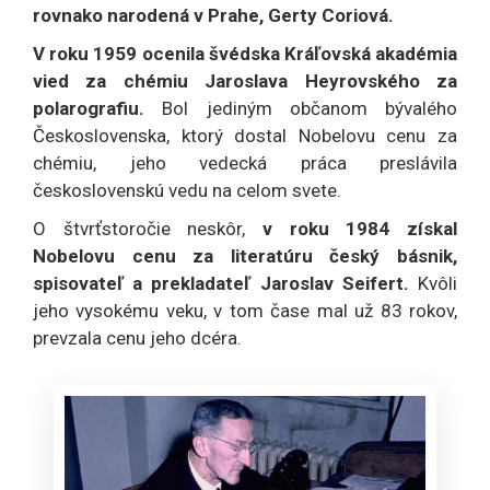
rovnako narodená v Prahe, Gerty Coriová.
V roku 1959 ocenila švédska Kráľovská akadémia
vied za chémiu Jaroslava Heyrovského za
polarografiu.
Bol jediným občanom bývalého
Československa, ktorý dostal Nobelovu cenu za
chémiu, jeho vedecká práca preslávila
československú vedu na celom svete.
O štvrťstoročie neskôr,
v roku 1984 získal
Nobelovu cenu za literatúru český básnik,
spisovateľ a prekladateľ Jaroslav Seifert.
Kvôli
jeho vysokému veku, v tom čase mal už 83 rokov,
prevzala cenu jeho dcéra.