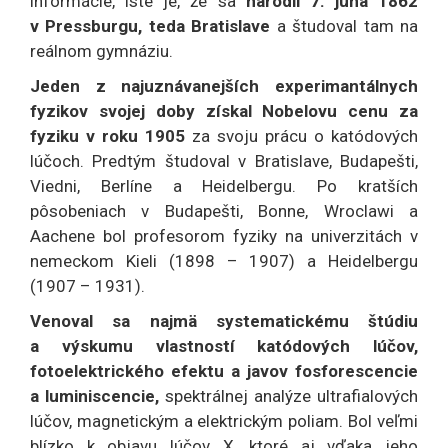
informácie, isté je, že sa
narodil 7. júna 1862
v Pressburgu, teda Bratislave
a študoval tam na
reálnom gymnáziu.
Jeden z najuznávanejších experimantálnych
fyzikov svojej doby získal Nobelovu cenu za
fyziku v roku 1905
za svoju prácu o katódových
lúčoch. Predtým študoval v Bratislave, Budapešti,
Viedni, Berlíne a Heidelbergu. Po kratších
pôsobeniach v Budapešti, Bonne, Wroclawi a
Aachene bol profesorom fyziky na univerzitách v
nemeckom Kieli (1898 – 1907) a Heidelbergu
(1907 – 1931).
Venoval sa najmä systematickému štúdiu
a výskumu vlastností katódových lúčov,
fotoelektrického efektu a javov fosforescencie
a luminiscencie,
spektrálnej analýze ultrafialových
lúčov, magnetickým a elektrickým poliam. Bol veľmi
blízko k objavu lúčov X, ktoré aj vďaka jeho