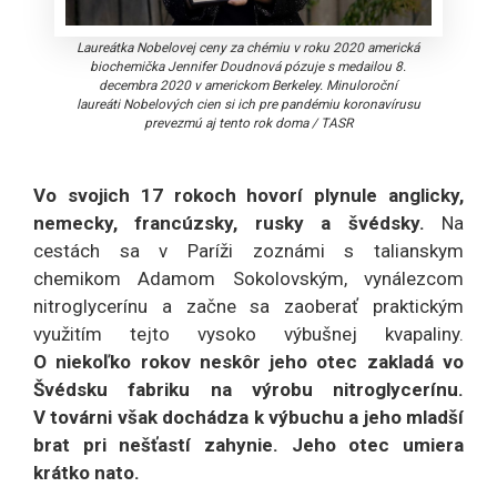
Laureátka Nobelovej ceny za chémiu v roku 2020 americká
biochemička Jennifer Doudnová pózuje s medailou 8.
decembra 2020 v americkom Berkeley. Minuloroční
laureáti Nobelových cien si ich pre pandémiu koronavírusu
prevezmú aj tento rok doma
/
TASR
Vo svojich 17 rokoch hovorí plynule anglicky,
nemecky, francúzsky, rusky a švédsky.
Na
cestách sa v Paríži zoznámi s talianskym
chemikom Adamom Sokolovským, vynálezcom
nitroglycerínu a začne sa zaoberať praktickým
využitím tejto vysoko výbušnej kvapaliny.
O niekoľko rokov neskôr jeho otec zakladá vo
Švédsku fabriku na výrobu nitroglycerínu.
V továrni však dochádza k výbuchu a jeho mladší
brat pri nešťastí zahynie. Jeho otec umiera
krátko nato.