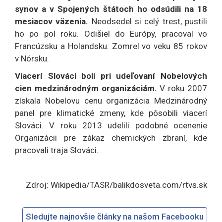
synov a v Spojených štátoch ho odsúdili na 18
mesiacov väzenia.
Neodsedel si celý trest, pustili
ho po pol roku. Odišiel do Európy, pracoval vo
Francúzsku a Holandsku. Zomrel vo veku 85 rokov
v Nórsku.
Viacerí Slováci boli pri udeľovaní Nobelových
cien medzinárodným organizáciám.
V roku 2007
získala Nobelovu cenu organizácia Medzinárodný
panel pre klimatické zmeny, kde pôsobili viacerí
Slováci. V roku 2013 udelili podobné ocenenie
Organizácii pre zákaz chemických zbraní, kde
pracovali traja Slováci.
Zdroj: Wikipedia/TASR/balikdosveta.com/rtvs.sk
Sledujte najnovšie články na našom Facebooku