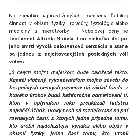
Na začiatku najprestížnejšieho ocenenia ľudskej
činnosti v oblasti fyziky, literatúry, fyziológie alebo
medicíny a mierotvorby – Nobelovej ceny je
testament Alfreda Nobela. Len niekoľko dní po
jeho smrti vyvolá celosvetovú senzáciu a stane
sa jednou z najcitovanejších posledných vôlí
vôbec.
„S celým mojím majetkom bude naložené takto.
Kapitál vložený vykonávateľom môjho závetu do
bezpečných cenných papierov dá základ fondu, z
ktorého úrokov budú každoročne odmeňovaní tí,
ktorí v uplynulom roku preukázali ľudstvu
najväčší úžitok. Úroky nech sú rozdeľované na päť
rovnakých častí, z ktorých jedna pripadne tomu,
kto urobil najdôležitejší vynález alebo objav v
oblasti fyziky, jedna časť tomu, kto urobil