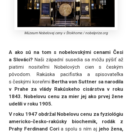
Múzeum Nobelovej ceny v Štokhome
/
nobelprize.org
A ako sú na tom s nobelovskými cenami Česi
a Slováci?
Naši západní susedia sa môžu pýšiť až
piatimi nositeľmi Nobelových cien s českým
pôvodom. Rakúska pacifistka a spisovateľka
s českými koreňmi
Bertha von Suttner sa narodila
v Prahe za vlády Rakúskeho cisárstva v roku
1843. Nobelovu cenu za mier jej ako prvej žene
udelili v roku 1905.
V roku 1947 obdržal Nobelovu cenu za fyziológiu
americko-česko-rakúsky biochemik, rodák z
Prahy Ferdinand Cori
a spolu s ním aj
jeho žena,