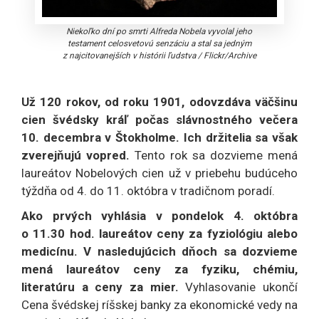
Niekoľko dní po smrti Alfreda Nobela vyvolal jeho
testament celosvetovú senzáciu a stal sa jedným
z najcitovanejších v histórii ľudstva
/
Flickr/Archive
Už 120 rokov, od roku 1901, odovzdáva väčšinu
cien švédsky kráľ počas slávnostného večera
10. decembra v Štokholme. Ich držitelia sa však
zverejňujú vopred.
Tento rok sa dozvieme mená
laureátov Nobelových cien už v priebehu budúceho
týždňa od 4. do 11. októbra v tradičnom poradí.
Ako prvých vyhlásia v pondelok 4. októbra
o 11.30 hod. laureátov ceny za fyziológiu alebo
medicínu. V nasledujúcich dňoch sa dozvieme
mená laureátov ceny za fyziku, chémiu,
literatúru a ceny za mier.
Vyhlasovanie ukončí
Cena švédskej ríšskej banky za ekonomické vedy na