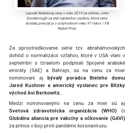
Laureát Nobelovej ceny v roku 2019 za chémiu John
Goodenough sa stal najstaršou osobou, ktorá cenu
dostala, prevzal ju v úctyhodnom veku 97 rokov
/
FB
Nobel Prize
Za sprostredkovanie série tzv. abrahámovských
dohôd o normalizácii vzťahov, ktoré v USA vlani v
septembri s Izraelom podpísali Spojené arabské
emiráty (SAE) a Bahrajn, sú na cenu za mier
nominovaní aj
bývalý poradca Bieleho domu
Jared Kushner
a americký vyslanec pre Blízky
východ Avi Berkowitz.
Medzi nominovanými na cenu za mier sú aj
Svetová zdravotnícka organizácia
(WHO)
či
Globálna aliancia pre vakcíny a očkovanie (GAVI)
za prínos v boji proti pandémii koronavírusu.