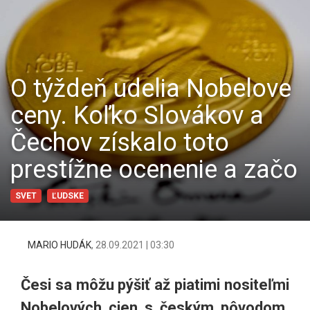
O týždeň udelia Nobelove
ceny. Koľko Slovákov a
Čechov získalo toto
prestížne ocenenie a začo
SVET
ĽUDSKE
MARIO HUDÁK
,
28.09.2021 | 03:30
Česi sa môžu pýšiť až piatimi nositeľmi
Nobelových cien s českým pôvodom.