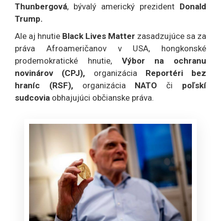
Thunbergová
, bývalý americký prezident
Donald
Trump.
Ale aj hnutie
Black Lives Matter
zasadzujúce sa za
práva Afroameričanov v USA, hongkonské
prodemokratické hnutie,
Výbor na ochranu
novinárov (CPJ),
organizácia
Reportéri bez
hraníc
(RSF),
organizácia
NATO
či
poľskí
sudcovia
obhajujúci občianske práva.