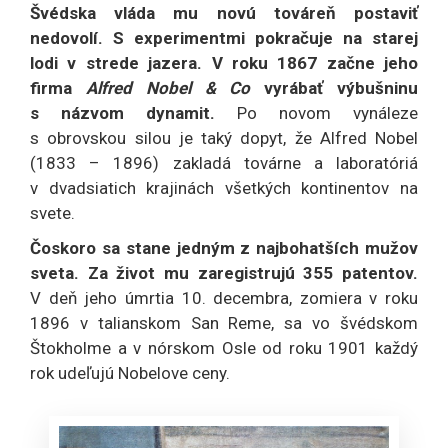
Švédska vláda mu novú továreň postaviť
nedovolí. S experimentmi pokračuje na starej
lodi v strede jazera.
V roku 1867 začne jeho
firma
Alfred Nobel & Co
vyrábať výbušninu
s názvom dynamit.
Po novom vynáleze
s obrovskou silou je taký dopyt, že Alfred Nobel
(1833 – 1896) zakladá továrne a laboratóriá
v dvadsiatich krajinách všetkých kontinentov na
svete.
Čoskoro sa stane jedným z najbohatších mužov
sveta. Za život mu zaregistrujú 355 patentov.
V deň jeho úmrtia 10. decembra, zomiera v roku
1896 v talianskom San Reme, sa vo švédskom
Štokholme a v nórskom Osle od roku 1901 každý
rok udeľujú Nobelove ceny.