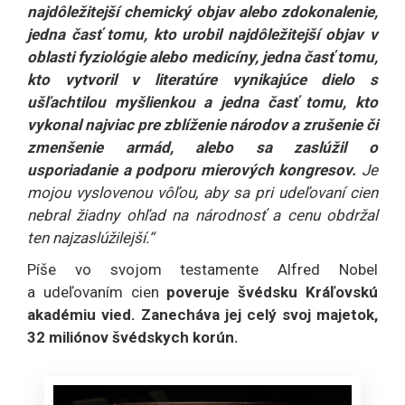
najdôležitejší chemický objav alebo zdokonalenie,
jedna časť tomu, kto urobil najdôležitejší objav v
oblasti fyziológie alebo medicíny, jedna časť tomu,
kto vytvoril v literatúre vynikajúce dielo s
ušľachtilou myšlienkou a jedna časť tomu, kto
vykonal najviac pre zblíženie národov a zrušenie či
zmenšenie armád, alebo sa zaslúžil o
usporiadanie a podporu mierových kongresov.
Je
mojou vyslovenou vôľou, aby sa pri udeľovaní cien
nebral žiadny ohľad na národnosť a cenu obdržal
ten najzaslúžilejší.“
Píše vo svojom testamente Alfred Nobel
a udeľovaním cien
poveruje švédsku Kráľovskú
akadémiu vied. Zanecháva jej celý svoj majetok,
32 miliónov švédskych korún.