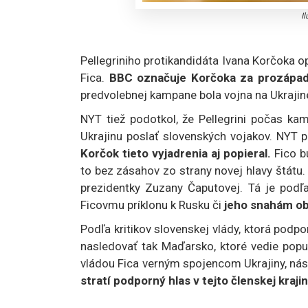
I
Pellegriniho protikandidáta Ivana Korčoka o
Fica.
BBC označuje Korčoka za prozápadn
predvolebnej kampane bola vojna na Ukrajin
NYT tiež podotkol, že Pellegrini počas k
Ukrajinu poslať slovenských vojakov. NYT 
Korčok tieto vyjadrenia aj popieral.
Fico b
to bez zásahov zo strany novej hlavy štátu
prezidentky Zuzany Čaputovej. Tá je podľa
Ficovmu príklonu k Rusku či
jeho snahám ob
Podľa kritikov slovenskej vlády, ktorá podpo
nasledovať tak Maďarsko, ktoré vedie popu
vládou Fica verným spojencom Ukrajiny, nás
stratí podporný hlas v tejto členskej kraj