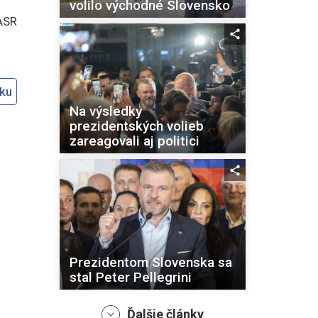
volilo východné Slovensko
ASR
oku
Na výsledky
prezidentských volieb
zareagovali aj politici
Prezidentom Slovenska sa
stal Peter Pellegrini
Ďalšie články