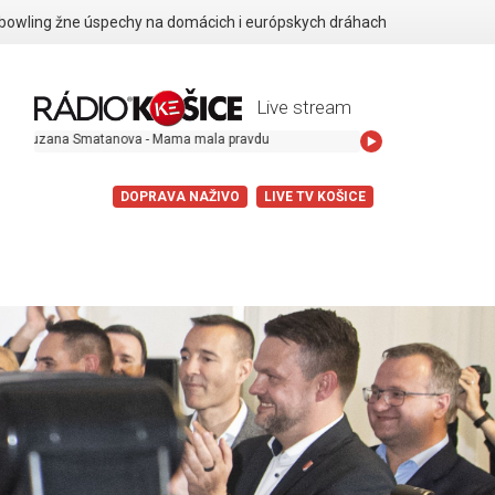
 bowling žne úspechy na domácich i európskych dráhach
Live stream
a Smatanova - Mama mala pravdu
DOPRAVA NAŽIVO
LIVE TV KOŠICE