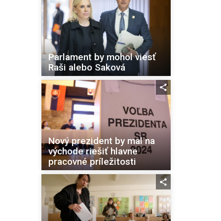
Parlament by mohol viesť
Raši alebo Saková
Nový prezident by mal na
východe riešiť hlavne
pracovné príležitosti