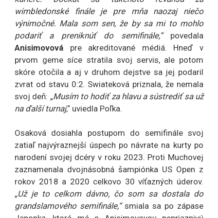
wimbledonské finále je pre mňa naozaj niečo
výnimočné. Mala som sen, že by sa mi to mohlo
podariť a preniknúť do semifinále,“
povedala
Anisimovová
pre akreditované médiá. Hneď v
prvom geme síce stratila svoj servis, ale potom
skóre otočila a aj v druhom dejstve sa jej podaril
zvrat od stavu 0:2. Swiateková priznala, že nemala
svoj deň:
„Musím to hodiť za hlavu a sústrediť sa už
na ďalší turnaj
,“ uviedla Poľka.
Osaková dosiahla postupom do semifinále svoj
zatiaľ najvýraznejší úspech po návrate na kurty po
narodení svojej dcéry v roku 2023. Proti Muchovej
zaznamenala dvojnásobná šampiónka US Open z
rokov 2018 a 2020 celkovo 30 víťazných úderov.
„Už je to celkom dávno, čo som sa dostala do
grandslamového semifinále,“
smiala sa po zápase
Japonka, ktorá má s Anisimovovou nepriaznivú