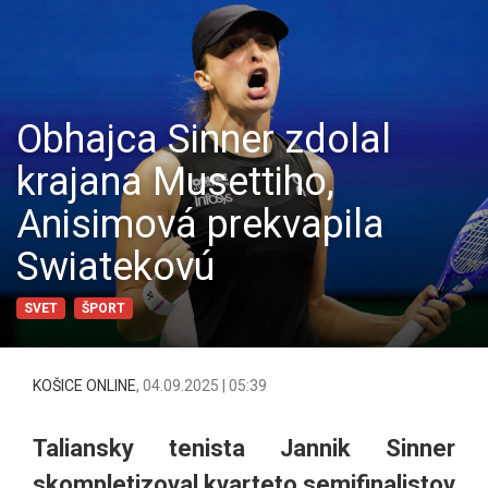
Obhajca Sinner zdolal
krajana Musettiho,
Anisimová prekvapila
Swiatekovú
SVET
ŠPORT
KOŠICE ONLINE
,
04.09.2025 | 05:39
Taliansky tenista Jannik Sinner
skompletizoval kvarteto semifinalistov