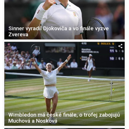
Sinner vyradil Djokoviča a vo finále vyzve
Zvereva
Wimbledon má české finále, o trofej zabojujú
Muchová a Nosková