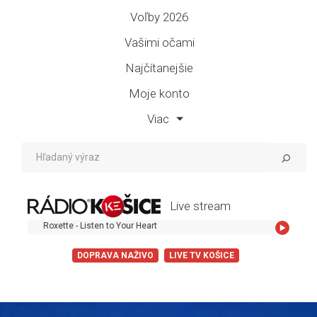
Voľby 2026
Vašimi očami
Najčítanejšie
Moje konto
Viac
Live stream
Roxette - Listen to Your Heart
DOPRAVA NAŽIVO
LIVE TV KOŠICE