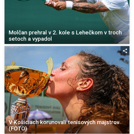
Molčan prehral v 2. kole s Lehečkom v troch
setoch a vypadol
V Košiciach korunovali tenisových majstrov
(FOTO)