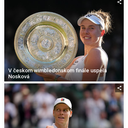
V českom wimbledonskom finále uspela
Nosková