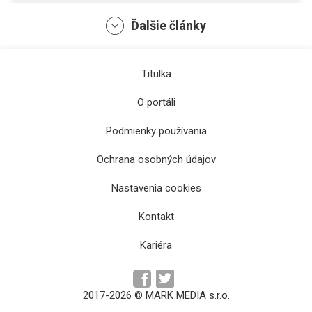
Ďalšie články
Titulka
O portáli
Podmienky používania
Ochrana osobných údajov
Molčan vyradil Altmaiera, Djokovič bez
Nastavenia cookies
problémov
Kontakt
Kariéra
2017-2026 © MARK MEDIA s.r.o.