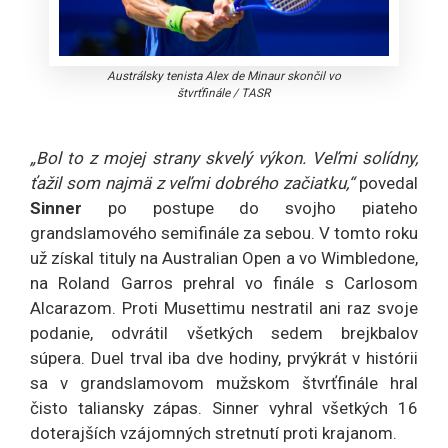
Austrálsky tenista Alex de Minaur skončil vo
štvrťfinále
/
TASR
„Bol to z mojej strany skvelý výkon. Veľmi solídny,
ťažil som najmä z veľmi dobrého začiatku,“
povedal
Sinner
po postupe do svojho piateho
grandslamového semifinále za sebou. V tomto roku
už získal tituly na Australian Open a vo Wimbledone,
na Roland Garros prehral vo finále s Carlosom
Alcarazom. Proti Musettimu nestratil ani raz svoje
podanie, odvrátil všetkých sedem brejkbalov
súpera. Duel trval iba dve hodiny, prvýkrát v histórii
sa v grandslamovom mužskom štvrťfinále hral
čisto taliansky zápas. Sinner vyhral všetkých 16
doterajších vzájomných stretnutí proti krajanom.