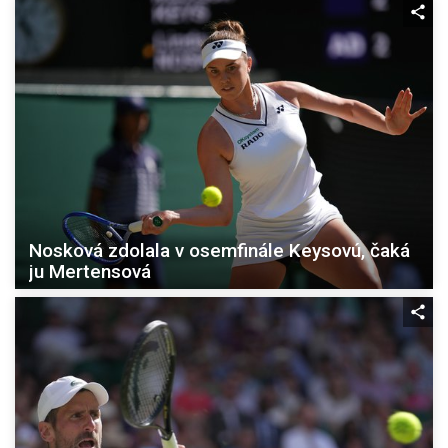
Nosková zdolala v osemfinále Keysovú, čaká
ju Mertensová