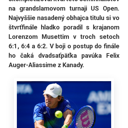
na grandslamovom turnaji US Open.
Najvyššie nasadený obhajca titulu si vo
štvrťfinále hladko poradil s krajanom
Lorenzom Musettim v troch setoch
6:1, 6:4 a 6:2. V boji o postup do finále
ho čaká dvadsaťpäťka pavúka Felix
Auger-Aliassime z Kanady.