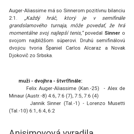
Auger-Aliassime má so Sinnerom pozitívnu bilanciu
2:1.
„Každý hráč, ktorý je v semifinále
grandslamového turnaja, môže povedať, že hrá
momentálne svoj najlepší tenis,“
povedal
Sinner
o
svojom najbližšom súperovi. Druhú semifinálovú
dvojicu tvoria Španiel Carlos Alcaraz a Novak
Djokovič zo Srbska.
muži - dvojhra - štvrťfinále:
Felix Auger-Aliassime (Kan.-25) - Alex de
Minaur (Austr.-8) 4:6, 7:6 (7), 7:5, 7:6 (4)
Jannik Sinner (Tal.-1) - Lorenzo Musetti
(Tal.-10) 6:1, 6:4, 6:2
Anisimovová vyradila