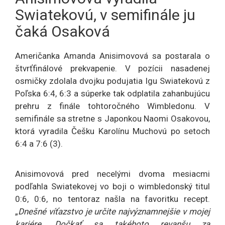
Swiatekovú, v semifinále ju
čaká Osaková
Američanka Amanda Anisimovová sa postarala o
štvrťfinálové prekvapenie. V pozícii nasadenej
osmičky zdolala dvojku podujatia Igu Swiatekovú z
Poľska 6:4, 6:3 a súperke tak odplatila zahanbujúcu
prehru z finále tohtoročného Wimbledonu. V
semifinále sa stretne s Japonkou Naomi Osakovou,
ktorá vyradila Češku Karolínu Muchovú po setoch
6:4 a 7:6 (3).
Anisimovová pred necelými dvoma mesiacmi
podľahla Swiatekovej vo boji o wimbledonský titul
0:6, 0:6, no tentoraz našla na favoritku recept.
„
Dnešné víťazstvo je určite najvýznamnejšie v mojej
kariére. Dočkať sa takéhoto revanšu za