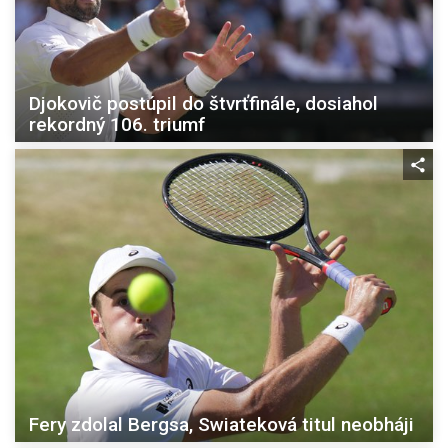
Djokovič postúpil do štvrťfinále, dosiahol
rekordný 106. triumf
Fery zdolal Bergsa, Swiateková titul neobháji