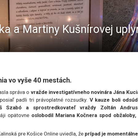
a a Martiny Kušnírovej uply
ia vo vyše 40 mestách.
asla správa o
vražde investigatívneho novinára Jána Kuci
posiaľ padli tri právoplatné rozsudky.
V kauze boli odsúd
š Szabó a sprostredkovateľ vraždy Zoltán Andrus
máji opätovne
oslobodil Mariana Kočnera spod obžaloby, 
Kalinská pre Košice Online uviedla, že
prípad je momentálne