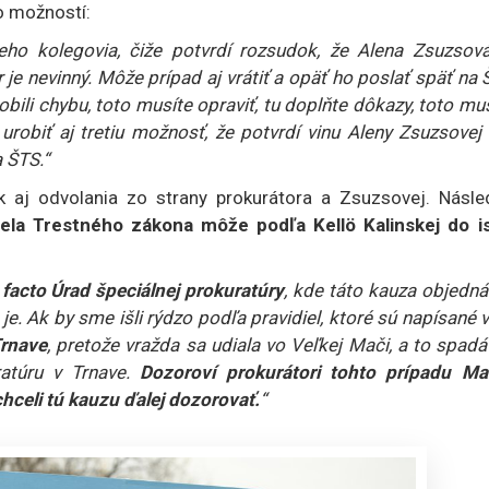
ko možností:
eho kolegovia, čiže potvrdí rozsudok, že Alena Zsuzsová
e nevinný. Môže prípad aj vrátiť a opäť ho poslať späť na
robili chybu, toto musíte opraviť, tu doplňte dôkazy, toto mu
robiť aj tretiu možnosť, že potvrdí vinu Aleny Zsuzsovej 
 ŠTS.“
 aj odvolania zo strany prokurátora a Zsuzsovej. Násle
ela Trestného zákona môže podľa Kellö Kalinskej do is
 facto Úrad špeciálnej prokuratúry
, kde táto kauza objedn
e. Ak by sme išli rýdzo podľa pravidiel, ktoré sú napísané v
Trnave
, pretože vražda sa udiala vo Veľkej Mači, a to spad
ratúru v Trnave.
Dozoroví prokurátori tohto prípadu Ma
hceli tú kauzu ďalej dozorovať.
“