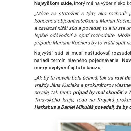
Najvyššom súde
, ktorý má na výber niekoľ
„Môže sa stotožniť s tým, ako rozhodli j
konečnou objednávateľkou a Marian Kočner j
a zaviazať nižší súd a povedať, tu a tu ste u
lepšie odôvodniť a opäť rozhodnite. Môže u
prípade Mariana Kočnera by to vrátil späť na
Najvyšší súd si musí naštudovať rozsudok
nariadi termín hlavného pojednávania.
Nov
miery ovplyvniť aj túto kauzu:
„Ak by tá novela bola účinná, tak sa
ruší de
vraždy Jána Kuciaka a prokurátorov vlastne j
novele, tak tento
prípad by mal skončiť v 
Trnavského kraja, teda na Krajskú proku
Harkabus a Daniel Mikuláš povedali, že by c