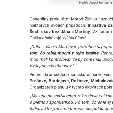
Vražda Jána a Martiny vyv
Generálny prokurátor Maroš Žilinka naznači
niektorých svojich prípadoch.
Iniciatíva 
Šesť rokov bez Jána a Martiny.
Vzhľadom n
Gálika očakávajú vyššiu účasť:
„Odkaz Jána a Martiny je potrebné si pripo
tom, čo robia mocní v tejto krajine
. Repre
moc mali kontrolovať, že by sme mali upozorň
v záujme nás občanov.“
Pietne zhromaždenia sa uskutočnia vo via
Prešove, Bardejove, Rožňave, Michalovcia
Organizátori plánujú v týchto aktivitách pokra
„My sme sa snažili tento rok osloviť celú našu
s pietnou spomienkou. Po tom, čo sme aj pub
ľudia, s ktorými sme doteraz nespolupracoval