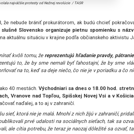
olala najväčšie protesty od Nežnej revolúcie
/
TASR
l, že nebude brániť prokurátorom, ak budú chcieť pokračov
Za slušné Slovensko organizuje pietnu spomienku s náz
a aktuálnu situáciu v krajine podľa občianskeho aktivistu 
mínať kvôli tomu, že
reprezentujú hľadanie pravdy, pátranie
zentujú to, že by sme nemali byť ľahostajní, že by sme vl
ovať na to, keď sa deje niečo, čo nie je v poriadku a čo ni
c ako 40 mestách.
Východniari sa dnes o 18.00 hod. stretn
ch, Vranove nad Topľou, Spišskej Novej Vsi a v Košicia
čovať naďalej, a to aj v zahraničí.
 sieť, ktorá nie je malá. Mnohí z nich žijú v zahraničí, pridal
likovali prvé udalosti na sociálnych sieťach, tak sa ozval
i, ale cítia potrebu, že teraz je naozaj dôležité sa ozvať, t