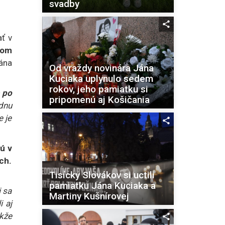
svadby
ať v
vom
Jána
Od vraždy novinára Jána
Kuciaka uplynulo sedem
rokov, jeho pamiatku si
 po
pripomenú aj Košičania
ádnu
e je
ú v
ch.
Tisícky Slovákov si uctili
pamiatku Jána Kuciaka a
i sa
Martiny Kušnírovej
i aj
akže