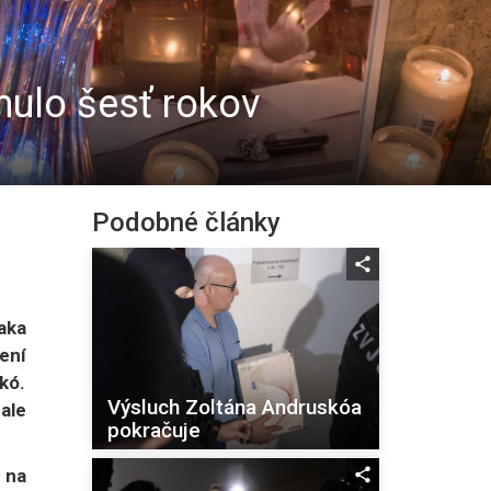
nulo šesť rokov
Podobné články
aka
ení
kó.
Výsluch Zoltána Andruskóa
ale
pokračuje
 na