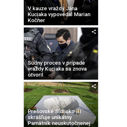
V kauze vraždy Jána
Kuciaka vypovedal Marian
Kočner
Súdny proces v prípade
vraždy Kuciaka sa znova
otvoril
Prešovské Sídlisko III
skrášľuje unikátny
Pamätník neuskutočnenej