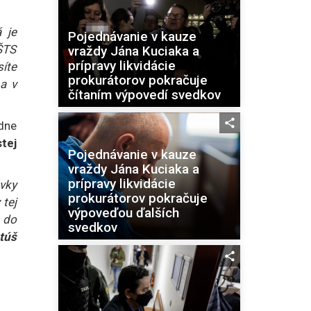
 je
Pojednávanie v kauze
 ŠTS
vraždy Jána Kuciaka a
prípravy likvidácie
síte
prokurátorov pokračuje
a v
čítaním výpovedí svedkov
dne
tej
Pojednávanie v kauze
vraždy Jána Kuciaka a
prípravy likvidácie
ávky
prokurátorov pokračuje
 tej
výpoveďou ďalších
á do
svedkov
túš