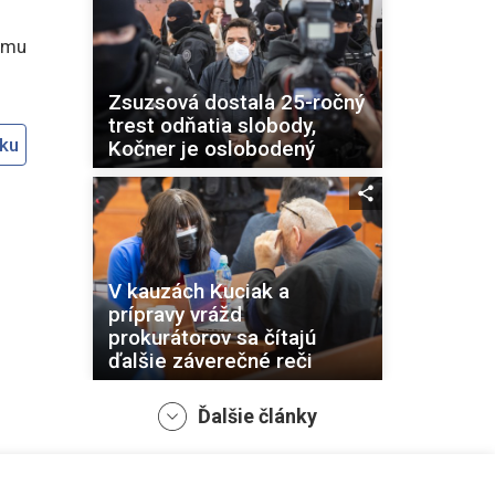
amu
Zsuzsová dostala 25-ročný
trest odňatia slobody,
oku
Kočner je oslobodený
V kauzách Kuciak a
prípravy vrážd
prokurátorov sa čítajú
ďalšie záverečné reči
Ďalšie články