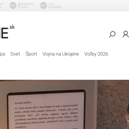
Naj
pa
Svet
Šport
Vojna na Ukrajine
Voľby 2026