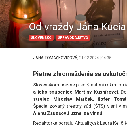
Od vraždy Jána Kuciak
SLOVENSKO
SPRAVODAJSTVO
JANA TOMAŠKOVIČOVÁ
,
21.02.2024 | 04:35
Pietne zhromaždenia sa uskutočn
Slovenskom presne pred šiestimi rokmi otri
a jeho snúbenice Martiny Kušnírovej
. Do
strelec Miroslav Marček, šofér Tomá
Špecializovaný trestný súd (ŠTS) vlani v 
Alenu Zsuzsovú uznal za vinnú
.
Redaktorka portálu Aktuality.sk Laura Kellö 