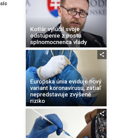
isíc
Kotlár vylúčil svoje
odstúpenie z postu
splnomocnenca vlády
Európska únia eviduje nový
variant koronavírusu, zatiaľ
nepredstavuje zvýšené
riziko