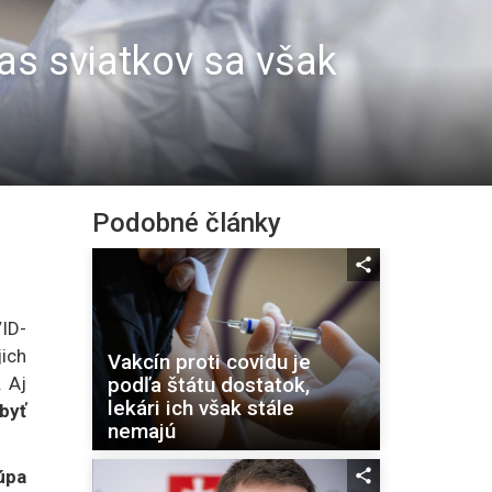
as sviatkov sa však
Podobné články
ID-
jich
Vakcín proti covidu je
podľa štátu dostatok,
. Aj
lekári ich však stále
byť
nemajú
úpa