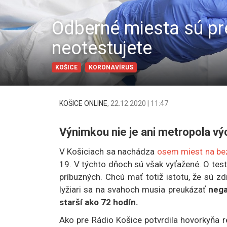
Odberné miesta sú pr
neotestujete
KOŠICE
KORONAVÍRUS
KOŠICE ONLINE
,
22.12.2020 | 11:47
Výnimkou nie je ani metropola vý
V Košiciach sa nachádza
osem miest na bez
19. V týchto dňoch sú však vyťažené. O testo
príbuzných. Chcú mať totiž istotu, že sú z
lyžiari sa na svahoch musia preukázať
nega
starší ako 72 hodín.
Ako pre Rádio Košice potvrdila hovorkyňa r