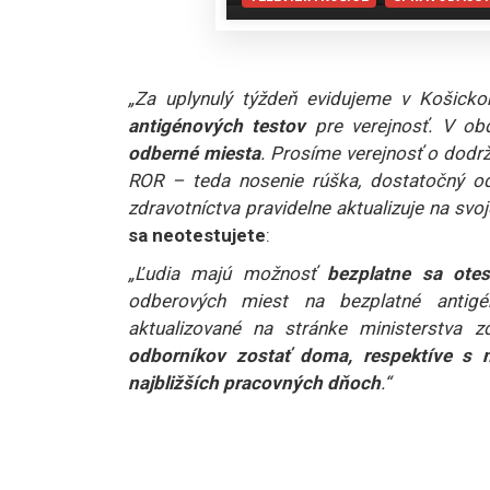
„Za uplynulý týždeň evidujeme v Košick
antigénových testov
pre verejnosť. V ob
odberné miesta
. Prosíme verejnosť o dodr
ROR – teda nosenie rúška, dostatočný od
zdravotníctva pravidelne aktualizuje na svoj
sa neotestujete
:
„Ľudia majú možnosť
bezplatne sa ote
odberových miest na bezplatné antigé
aktualizované na stránke ministerstva z
odborníkov zostať doma, respektíve s n
najbližších pracovných dňoch
.“