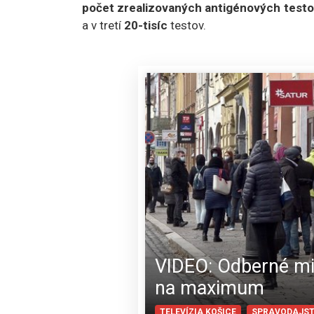
počet zrealizovaných antigénových test
a v tretí
20-tisíc
testov.
VIDEO: Odberné mi
na maximum
TELEVÍZIA KOŠICE
SPRAVODAJS