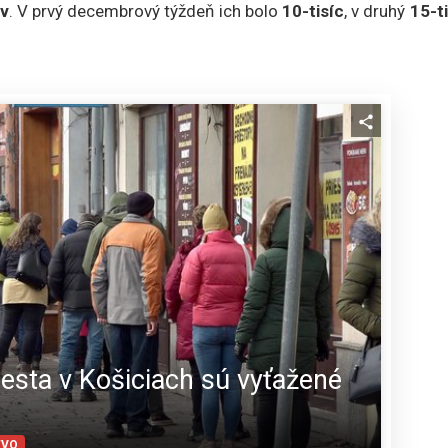
ov
. V prvý decembrový týždeň ich bolo
10-tisíc
, v druhý
15-t
esta v Košiciach sú vyťažené
TVO