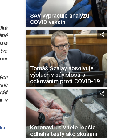
SAV vypracuje analýzu
COVID vakcín
dko
lné
esla
tvo
kov
Tomáš Szalay absolvuje
výsluch v súvislosti s
ých
očkovaním proti COVID-19
lne
rád
e v
Koronavírus v tele lepšie
oku
odhalia testy ako skúsení