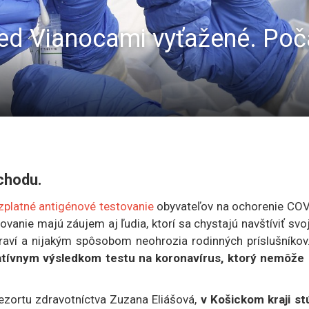
ed Vianocami vyťažené. Poč
chodu.
platné antigénové testovanie
obyvateľov na ochorenie COV
vanie majú záujem aj ľudia, ktorí sa chystajú navštíviť svo
draví a nijakým spôsobom neohrozia rodinných príslušníkov
tívnym výsledkom testu na koronavírus, ktorý nemôže 
ezortu zdravotníctva Zuzana Eliášová,
v Košickom kraji st