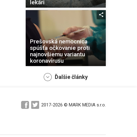
lekári
Prešovská nemocnica
spúšťa očkovanie proti
najnovšiemu variantu
koronavírusu
Ďalšie články
Počet respiračných
2017-2026 © MARK MEDIA s.r.o.
ochorení stúpa, DPMK ale
odstraňuje dezinfekciu z
vozidiel