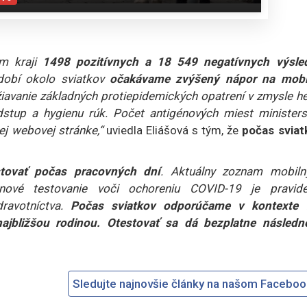
om kraji
1498 pozitívnych a 18 549 negatívnych výsle
dobí okolo sviatkov
očakávame zvýšený nápor na mobi
žiavanie základných protiepidemických opatrení v zmysle h
stup a hygienu rúk. Počet antigénových miest ministers
ej webovej stránke,“
uviedla Eliášová s tým, že
počas sviat
stovať počas pracovných dní
. Aktuálny zoznam mobiln
nové testovanie voči ochoreniu COVID-19 je pravide
dravotníctva.
Počas sviatkov odporúčame v kontexte 
ajbližšou rodinou. Otestovať sa dá bezplatne následn
Sledujte najnovšie články na našom Facebo