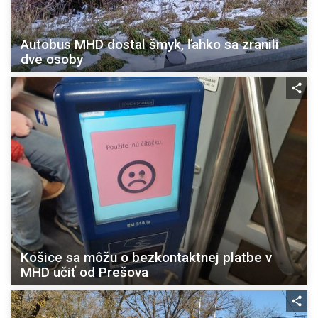
Autobus MHD dostal šmyk, ľahko sa zranili
dve osoby
Košice sa môžu o bezkontaktnej platbe v
MHD učiť od Prešova