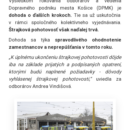
Výsledkom rokovania odborárov a vedenia
Dopravného podniku mesta Košice (DPMK) je
dohoda o ďalších krokoch.
Tie sa už uskutočnia
v rámci spoločného kolektívneho vyjednávania.
Štrajková pohotovosť však naďalej trvá.
Dohoda sa týka
spravodlivého ohodnotenie
zamestnancov a neprepúšťania v tomto roku.
„K úplnému ukončeniu štrajkovej pohotovosti dôjde
iba na základe prijatých a podpísaných opatrení,
ktorými budú naplnené požiadavky - dôvody
vyhlásenej štrajkovej pohotovosti,“
uviedla za
odborárov Andrea Vindišová.