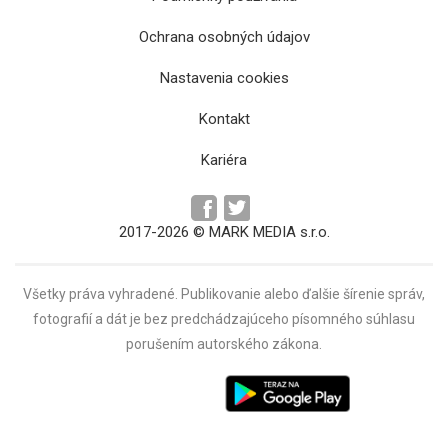
Ochrana osobných údajov
Zastávku Grunt nahradila dočasná zastávka
Nastavenia cookies
Grunt – na kopci
Kontakt
Kariéra
2017-2026 © MARK MEDIA s.r.o.
Všetky práva vyhradené. Publikovanie alebo ďalšie šírenie správ,
fotografií a dát je bez predchádzajúceho písomného súhlasu
porušením autorského zákona.
Zastávka na Námestí osloboditeľov sa
presunie