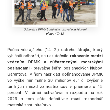
Odborári a DPMK budú ešte rokovať o zvýšovaní
platov
/
TASR
Počas včerajšieho (14. 2.) ostrého štrajku, ktorý
vyhlásili odborári, sa uskutočnilo
rokovanie medzi
vedením DPMK a zúčastnenými mestskými
poslancami
- prevažne šéfmi poslaneckých klubov.
Garantovali v ňom napríklad dofinancovanie DPMK
vo výške minimálne 30 miliónov eur či zvýšenie
tarifných miezd zamestnancov v priemere o 15
percent. V rámci schvaľovania rozpočtu na rok
2023 o tom ešte definitívne musí rozhodnúť
mestské zastupiteľstvo.