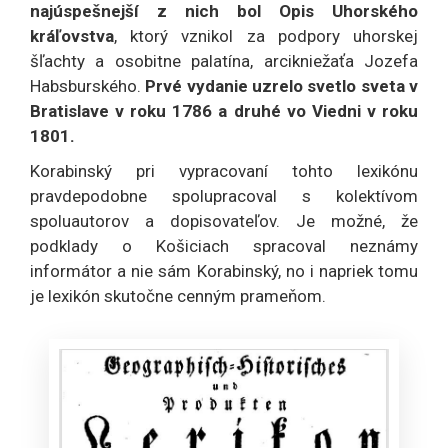
najúspešnejší z nich bol Opis Uhorského
kráľovstva
, ktorý vznikol za podpory uhorskej
šľachty a osobitne palatína, arcikniežaťa Jozefa
Habsburského.
Prvé vydanie uzrelo svetlo sveta v
Bratislave v roku 1786 a druhé vo Viedni v roku
1801.
Korabinský pri vypracovaní tohto lexikónu
pravdepodobne spolupracoval s kolektívom
spoluautorov a dopisovateľov. Je možné, že
podklady o Košiciach spracoval neznámy
informátor a nie sám Korabinský, no i napriek tomu
je lexikón skutočne cenným prameňom.