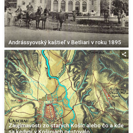
Andrássyovský kaštieľ v Betliari v roku 1895
Zaujímavosti zo starých Košíc alebo čo a kde
sa kedysi v Košiciach pestovalo