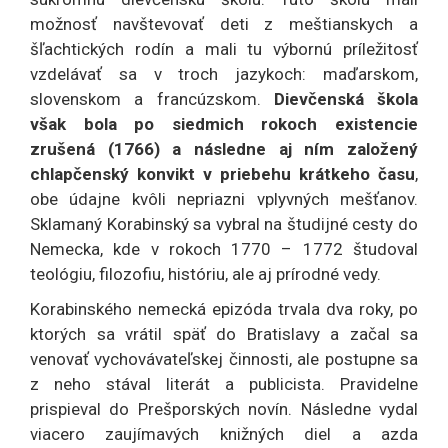
možnosť navštevovať deti z meštianskych a
šľachtických rodín a mali tu výbornú príležitosť
vzdelávať sa v troch jazykoch: maďarskom,
slovenskom a francúzskom.
Dievčenská škola
však bola po siedmich rokoch existencie
zrušená (1766) a následne aj ním založený
chlapčenský konvikt v priebehu krátkeho času
,
obe údajne kvôli nepriazni vplyvných mešťanov.
Sklamaný Korabinský sa vybral na študijné cesty do
Nemecka, kde v rokoch 1770 – 1772 študoval
teológiu, filozofiu, históriu, ale aj prírodné vedy.
Korabinského nemecká epizóda trvala dva roky, po
ktorých sa vrátil späť do Bratislavy a začal sa
venovať vychovávateľskej činnosti, ale postupne sa
z neho stával literát a publicista. Pravidelne
prispieval do Prešporských novín. Následne vydal
viacero zaujímavých knižných diel a azda