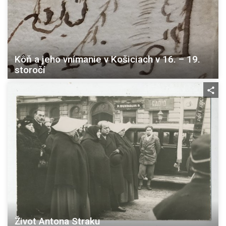
Kôň a jeho vnímanie v Košiciach v 16. – 19.
storočí
Život Antona Straku