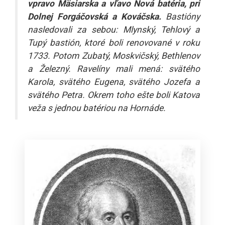
vpravo Mäsiarska a vľavo Nová batéria, pri
Dolnej Forgáčovská a Kováčska.
Bastióny
nasledovali za sebou: Mlynský, Tehlový a
Tupý bastión, ktoré boli renovované v roku
1733. Potom Zubatý, Moskvičský, Bethlenov
a Železný. Ravelíny mali mená: svätého
Karola, svätého Eugena, svätého Jozefa a
svätého Petra. Okrem toho ešte boli Katova
veža s jednou batériou na Hornáde.