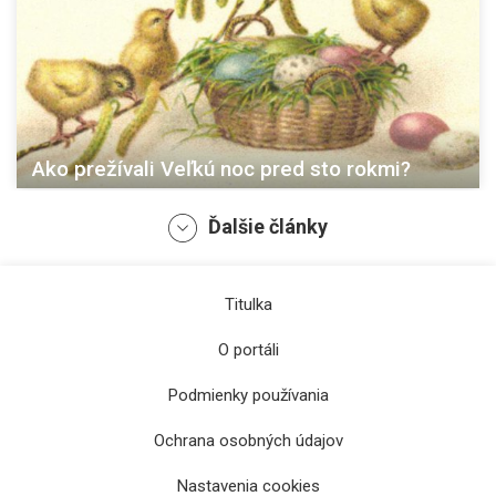
Ako prežívali Veľkú noc pred sto rokmi?
Ďalšie články
Titulka
O portáli
Podmienky používania
Ochrana osobných údajov
Ako videl Košice francúzsky vedec na
Nastavenia cookies