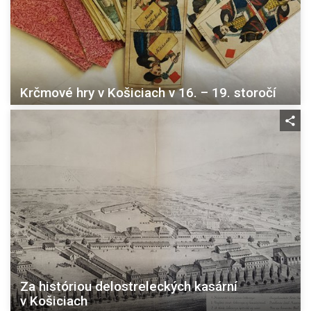
Krčmové hry v Košiciach v 16. – 19. storočí
Za históriou delostreleckých kasární
v Košiciach