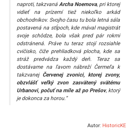
naproti, takzvaná
Archa Noemova
, pri ktorej
vidieť na prízemí tiež niekoľko arkád
obchodníkov. Svojho času tu bola letná sála
postavená na stĺpoch, kde mával magistrát
svoje schôdze, bola však pred pár rokmi
odstránená. Práve tu teraz stojí rozsiahle
cvičisko, čiže prehliadková plocha, kde sa
stráž predvádza každý deň. Teraz sa
dostávame na ľavom nábreží Čermeľa k
takzvanej
Červenej zvonici, ktorej zvony,
obzvlášť veľký zvon zasvätený svätému
Urbanovi, počuť na míle až po Prešov
, ktorý
je dokonca za horou.“
Autor:
HistoricKE