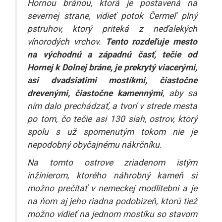
Hornou bránou, ktorá je postavená na
severnej strane, vidieť potok Čermeľ plný
pstruhov, ktorý priteká z neďalekých
vínorodých vrchov.
Tento rozdeľuje mesto
na východnú a západnú časť, tečie od
Hornej k Dolnej bráne, je prekrytý viacerými,
asi dvadsiatimi mostíkmi, čiastočne
drevenými, čiastočne kamennými
, aby sa
ním dalo prechádzať, a tvorí v strede mesta
po tom, čo tečie asi 130 siah, ostrov, ktorý
spolu s už spomenutým tokom nie je
nepodobný obyčajnému nákrčníku.
Na tomto ostrove zriadenom istým
inžinierom, ktorého náhrobný kameň si
možno prečítať v nemeckej modlitebni a je
na ňom aj jeho riadna podobizeň, ktorú tiež
možno vidieť na jednom mostíku so stavom