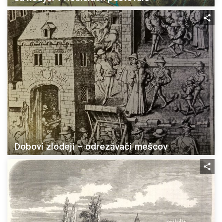
Doboví zlodeji – odrezávači mešcov