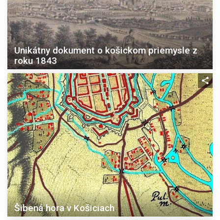
Unikátny dokument o košickom priemysle z
roku 1843
Šibená hora v Košiciach