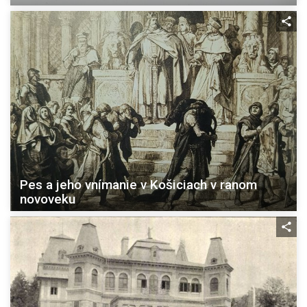
Pes a jeho vnímanie v Košiciach v ranom
novoveku