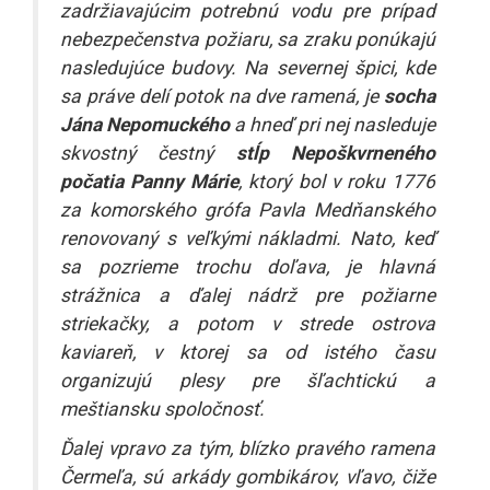
zadržiavajúcim potrebnú vodu pre prípad
nebezpečenstva požiaru, sa zraku ponúkajú
nasledujúce budovy. Na severnej špici, kde
sa práve delí potok na dve ramená, je
socha
Jána Nepomuckého
a hneď pri nej nasleduje
skvostný čestný
stĺp Nepoškvrneného
počatia Panny Márie
, ktorý bol v roku 1776
za komorského grófa Pavla Medňanského
renovovaný s veľkými nákladmi. Nato, keď
sa pozrieme trochu doľava, je hlavná
strážnica a ďalej nádrž pre požiarne
striekačky, a potom v strede ostrova
kaviareň, v ktorej sa od istého času
organizujú plesy pre šľachtickú a
meštiansku spoločnosť.
Ďalej vpravo za tým, blízko pravého ramena
Čermeľa, sú arkády gombikárov, vľavo, čiže