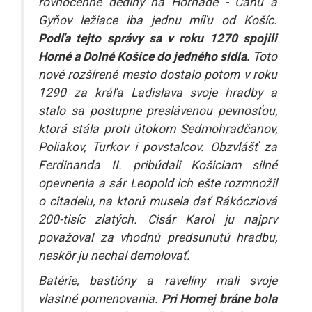
rovnocenné dediny na Hornáde - Čaňu a
Gyňov ležiace iba jednu míľu od Košíc.
Podľa tejto správy sa v roku 1270 spojili
Horné a Dolné Košice do jedného sídla.
Toto
nové rozšírené mesto dostalo potom v roku
1290 za kráľa Ladislava svoje hradby a
stalo sa postupne preslávenou pevnosťou,
ktorá stála proti útokom Sedmohradčanov,
Poliakov, Turkov i povstalcov. Obzvlášť za
Ferdinanda II. pribúdali Košiciam silné
opevnenia a sár Leopold ich ešte rozmnožil
o citadelu, na ktorú musela dať Rákócziová
200-tisíc zlatých. Cisár Karol ju najprv
považoval za vhodnú predsunutú hradbu,
neskôr ju nechal demolovať.
Batérie, bastióny a ravelíny mali svoje
vlastné pomenovania.
Pri Hornej bráne bola