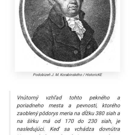
Podobizeň J. M. Korabinského
/
HistoricKE
Vnútorný vzhľad tohto pekného a
poriadneho mesta a pevnosti, ktorého
zaoblený pôdorys meria na dĺžku 380 siah a
na šírku má od 170 do 230 siah, je
nasledujúci. Keď sa vchádza dovnútra