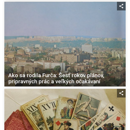
Ako sa rodila Furča: Šesť rokov plánov,
prípravných prác a veľkých očakávaní