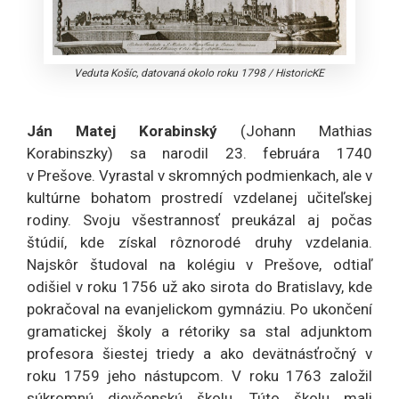
Veduta Košíc, datovaná okolo roku 1798
/
HistoricKE
Ján Matej Korabinský
(Johann Mathias
Korabinszky) sa narodil 23. februára 1740
v Prešove. Vyrastal v skromných podmienkach, ale v
kultúrne bohatom prostredí vzdelanej učiteľskej
rodiny. Svoju všestrannosť preukázal aj počas
štúdií, kde získal rôznorodé druhy vzdelania.
Najskôr študoval na kolégiu v Prešove, odtiaľ
odišiel v roku 1756 už ako sirota do Bratislavy, kde
pokračoval na evanjelickom gymnáziu. Po ukončení
gramatickej školy a rétoriky sa stal adjunktom
profesora šiestej triedy a ako devätnásťročný v
roku 1759 jeho nástupcom. V roku 1763 založil
súkromnú dievčenskú školu. Túto školu mali