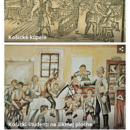
Košické kúpele
Košickí študenti na šikmej ploche