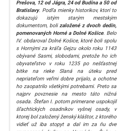
Prešova, 12 od Jágra, 24 od Budína a 50 od
Bratislavy
. Podľa mienky historikov, ktorí to
dokazujú istým starým mestským
dokumentom, boli
založené z dvoch dedín,
pomenovaných Horné a Dolné Košice
. Belo
IV. obdaroval Dolné Košice, ktoré boli spolu
s Hornými za kráľa Gejzu okolo roku 1143
obývané Sasmi, slobodami, pretože ho ich
obyvateľstvo v roku 1235 po nešťastnej
bitke na rieke Slaná na úteku pred
nepriateľom veľmi dobre prijalo, a ochotne
ho zaopatrilo všetkými potrebami. Preto sa
najprv povznesie na mesto táto nižná
osada. Štefan I. potom primerane uspokojil
šľachtických osadníkov vyšnej osady, v
ktorej bol založený ženský kláštor, z ktorého
vidieť už iba stopyt a dal im za ňu dve