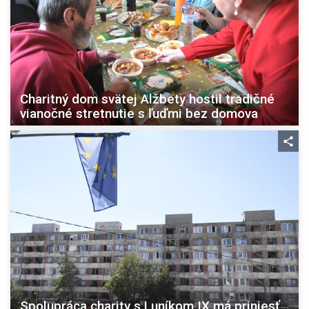
Charitný dom svätej Alžbety hostil tradičné
vianočné stretnutie s ľuďmi bez domova
Spolupráca charity s Luníkom IX má priniesť