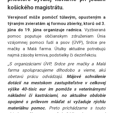
košického magistrátu.
Verejnosť môže pomôcť túlavým, opusteným a
týraným zvieratám aj formou zbierky, ktorú od 3.
júna do 19. júna organizuje radnica.
Vyzbieraná
pomoc poputuje občianskym združeniam Únia
vzájomnej pomoci ľudí a psov (ÚVP), Srdce pre
mačky a Malá farma. Útulky aktuálne potrebujú
najmä zásoby krmiva, podstielky či dezinfekciu.
„S organizáciami ÚVP, Srdce pre mačky a Malá
farma spolupracujeme dlhodobo a vieme, akú
obetavú prácu odvádzajú.
Májové schválenie
dotácií na mestskom zastupiteľstve v celkovej
výške 40-tisíc eur im pomôže s veterinárnymi
nákladmi či kastráciami, no aktuálne obdobie
spojené s prílevom mláďat si vyžaduje rýchlu
materiálnu pomoc.
Preto prichádzame s touto