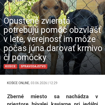
Opustené zvieratá
potrebujú pomoc obzvlášť
v lete, verejnosť im môže
počas júna darovať krmivo
či pomôcky
KOŠICE
SPRAVODAJSTVO
KOŠICE ONLINE
,
03.06.2026 | 12:29
Zberné miesto sa nachádza v
priestore bývalej kaviarne pri jedálni