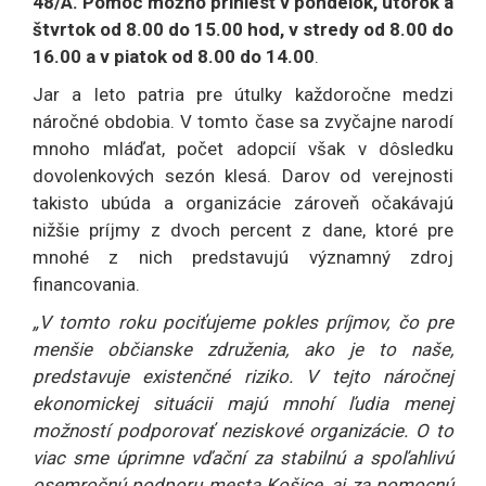
48/A. Pomoc možno priniesť v pondelok, utorok a
štvrtok od 8.00 do 15.00 hod, v stredy od 8.00 do
16.00 a v piatok od 8.00 do 14.00
.
Jar a leto patria pre útulky každoročne medzi
náročné obdobia. V tomto čase sa zvyčajne narodí
mnoho mláďat, počet adopcií však v dôsledku
dovolenkových sezón klesá. Darov od verejnosti
takisto ubúda a organizácie zároveň očakávajú
nižšie príjmy z dvoch percent z dane, ktoré pre
mnohé z nich predstavujú významný zdroj
financovania.
„V tomto roku pociťujeme pokles príjmov, čo pre
menšie občianske združenia, ako je to naše,
predstavuje existenčné riziko. V tejto náročnej
ekonomickej situácii majú mnohí ľudia menej
možností podporovať neziskové organizácie. O to
viac sme úprimne vďační za stabilnú a spoľahlivú
osemročnú podporu mesta Košice, aj za pomocnú