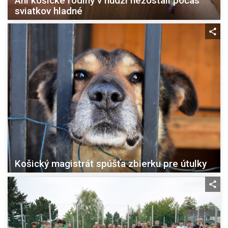
Ani košické rodiny v núdzi nezostali počas
sviatkov hladné
Košický magistrát spúšťa zbierku pre útulky