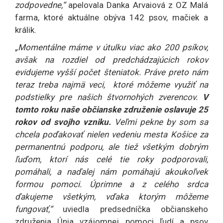
zodpovedne,“
apelovala Danka Arvaiová z OZ Malá
farma, ktoré aktuálne obýva 142 psov, mačiek a
králik.
„Momentálne máme v útulku viac ako 200 psíkov,
avšak na rozdiel od predchádzajúcich rokov
evidujeme vyšší počet šteniatok. Práve preto nám
teraz treba najmä veci, ktoré môžeme využiť na
podstielky pre našich štvornohých zverencov.
V
tomto roku naše občianske združenie oslavuje 25
rokov od svojho vzniku.
Veľmi pekne by som sa
chcela poďakovať nielen vedeniu mesta Košice za
permanentnú podporu, ale tiež všetkým dobrým
ľuďom, ktorí nás celé tie roky podporovali,
pomáhali, a naďalej nám pomáhajú akoukoľvek
formou pomoci. Úprimne a z celého srdca
ďakujeme všetkým, vďaka ktorým môžeme
fungovať,“
uviedla predsedníčka občianskeho
združenia Únia vzájomnej pomoci ľudí a psov