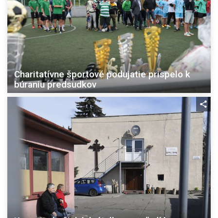
Charitatívne športové podujatie prispelo k
búraniu predsudkov