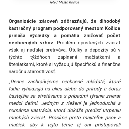
lete
/
Mesto Košice
Organizácie zároveň zdôrazňujú, že dlhodobý
kastračný program podporovaný mestom Košice
prináša výsledky a pomáha znižovať počet
nechcených vrhov.
Problém opustených zvierat
však aj naďalej pretrváva. Útulky a depozity sú v
týchto týždňoch zaplnené mačiatkami a
šteniatkami, ktoré si vyžadujú špecifickú a finančne
náročnú starostlivosť.
„Denne zachraňujeme nechcené mláďatá, ktoré
ľudia vyhadzujú na ulicu alebo do prírody a čoraz
častejšie sa stretávame s prípadmi týrania zvierat
medzi deťmi. Jedným z riešení je jednoduchá a
humánna kastrácia, ktorá dokáže predísť utrpeniu
mnohých zvierat. Prosíme preto majiteľov psov a
mačiek, aby k tejto téme aj oni pristupovali