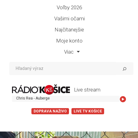
Voľby 2026
Vašimi očami
Najčítanejšie
Moje konto
Viac
Live stream
is Rea - Auberge
DOPRAVA NAŽIVO
LIVE TV KOŠICE