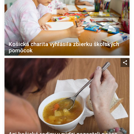
Košická charita vyhlásila zbierku školských
pomôcok