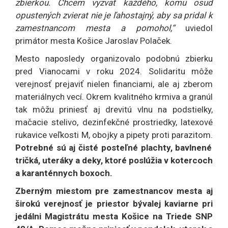
zbierkou. Chcem vyzvať každého, komu osud
opustených zvierat nie je ľahostajný, aby sa pridal k
zamestnancom mesta a pomohol,“
uviedol
primátor mesta Košice Jaroslav Polaček.
Mesto naposledy organizovalo podobnú zbierku
pred Vianocami v roku 2024. Solidaritu môže
verejnosť prejaviť nielen financiami, ale aj zberom
materiálnych vecí. Okrem kvalitného krmiva a granúl
tak môžu priniesť aj drevitú vlnu na podstielky,
mačacie stelivo, dezinfekčné prostriedky, latexové
rukavice veľkosti M, obojky a pipety proti parazitom.
Potrebné sú aj čisté posteľné plachty, bavlnené
tričká, uteráky a deky, ktoré poslúžia v kotercoch
a karanténnych boxoch.
Zberným miestom pre zamestnancov mesta aj
širokú verejnosť je priestor bývalej kaviarne pri
jedálni Magistrátu mesta Košice na Triede SNP