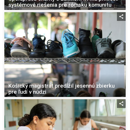
systémové riešenia pre rómsku komunitu
Košický magistrát predĺžil jesennú zbierku
pre ľudí v núdzi