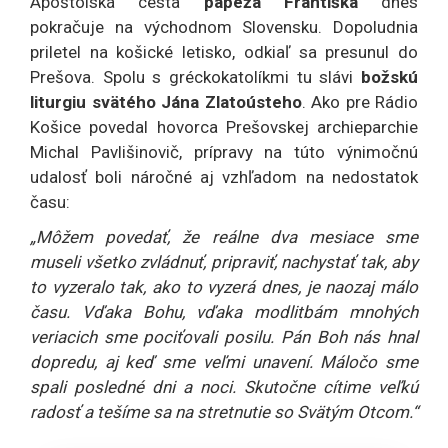
Apoštolská cesta
pápeža Františka
dnes
pokračuje na východnom Slovensku. Dopoludnia
priletel na košické letisko, odkiaľ sa presunul do
Prešova. Spolu s gréckokatolíkmi tu slávi
božskú
liturgiu svätého Jána Zlatoústeho
. Ako pre Rádio
Košice povedal hovorca Prešovskej archieparchie
Michal Pavlišinovič, prípravy na túto výnimočnú
udalosť boli náročné aj vzhľadom na nedostatok
času:
„Môžem povedať, že reálne dva mesiace sme
museli všetko zvládnuť, pripraviť, nachystať tak, aby
to vyzeralo tak, ako to vyzerá dnes, je naozaj málo
času. Vďaka Bohu, vďaka modlitbám mnohých
veriacich sme pociťovali posilu. Pán Boh nás hnal
dopredu, aj keď sme veľmi unavení. Máločo sme
spali posledné dni a noci. Skutočne cítime veľkú
radosť a tešíme sa na stretnutie so Svätým Otcom.“