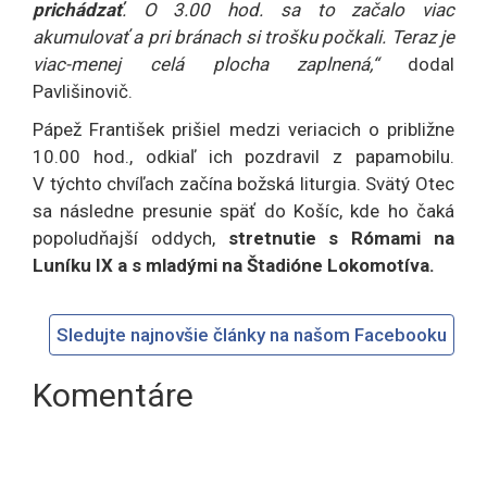
prichádzať
. O 3.00 hod. sa to začalo viac
akumulovať a pri bránach si trošku počkali. Teraz je
viac-menej celá plocha zaplnená,“
dodal
Pavlišinovič.
Pápež František prišiel medzi veriacich o približne
10.00 hod., odkiaľ ich pozdravil z papamobilu.
V týchto chvíľach začína božská liturgia. Svätý Otec
sa následne presunie späť do Košíc, kde ho čaká
popoludňajší oddych,
stretnutie s Rómami na
Luníku IX a s mladými na Štadióne Lokomotíva.
Sledujte najnovšie články na našom Facebooku
Komentáre