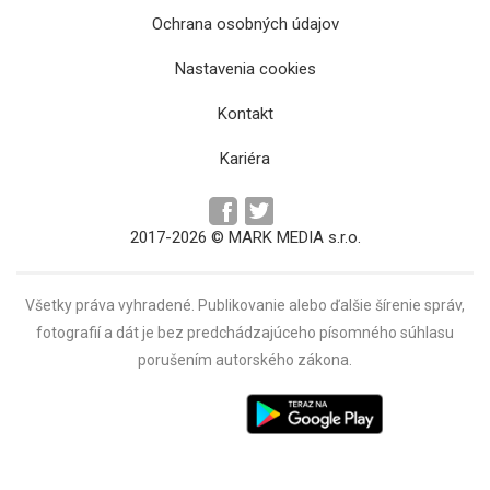
Ochrana osobných údajov
Bol zástancom chudobných a kritizoval
Nastavenia cookies
mnohých politikov. Aký bol pápež František?
Kontakt
Kariéra
2017-2026 © MARK MEDIA s.r.o.
Všetky práva vyhradené. Publikovanie alebo ďalšie šírenie správ,
fotografií a dát je bez predchádzajúceho písomného súhlasu
porušením autorského zákona.
Pápež František opustil nemocnicu