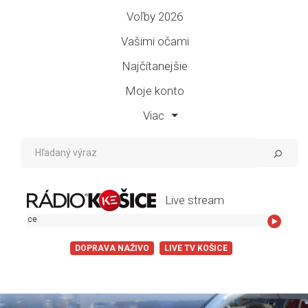
Voľby 2026
Vašimi očami
Najčítanejšie
Moje konto
Viac
Live stream
Najblizsie k Va
DOPRAVA NAŽIVO
LIVE TV KOŠICE