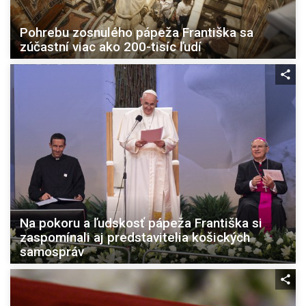
Pohrebu zosnulého pápeža Františka sa
zúčastní viac ako 200-tisíc ľudí
Na pokoru a ľudskosť pápeža Františka si
zaspomínali aj predstavitelia košických
samospráv