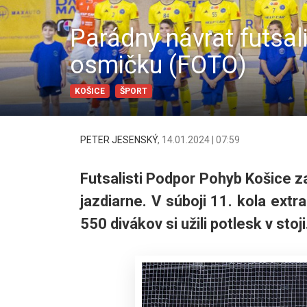
Parádny návrat futsal
osmičku (FOTO)
KOŠICE
ŠPORT
PETER JESENSKÝ
,
14.01.2024 | 07:59
Futsalisti Podpor Pohyb Košice z
jazdiarne. V súboji 11. kola extr
550 divákov si užili potlesk v stoji