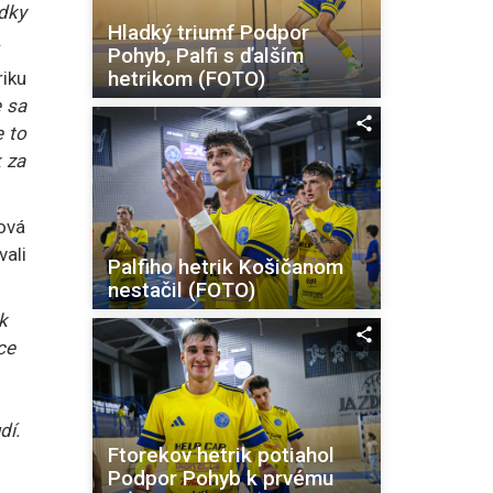
odky
Hladký triumf Podpor
.
Pohyb, Palfi s ďalším
hetrikom (FOTO)
riku
e sa
e to
k za
ová
vali
Palfiho hetrik Košičanom
nestačil (FOTO)
k
ce
dí.
Ftorekov hetrik potiahol
Podpor Pohyb k prvému