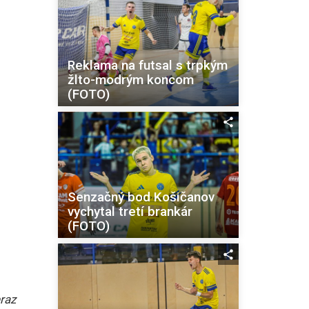
Reklama na futsal s trpkým
žlto-modrým koncom
(FOTO)
Senzačný bod Košičanov
vychytal tretí brankár
(FOTO)
eraz