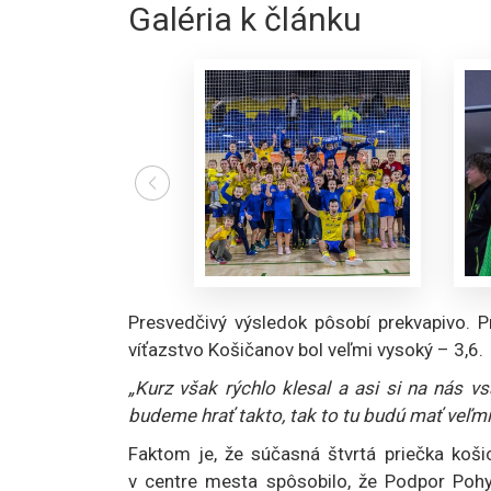
Galéria k článku
Presvedčivý výsledok pôsobí prekvapivo. Pr
víťazstvo Košičanov bol veľmi vysoký – 3,6.
„Kurz však rýchlo klesal a asi si na nás v
budeme hrať takto, tak to tu budú mať veľmi 
Faktom je, že súčasná štvrtá priečka košic
v centre mesta spôsobilo, že Podpor Pohy