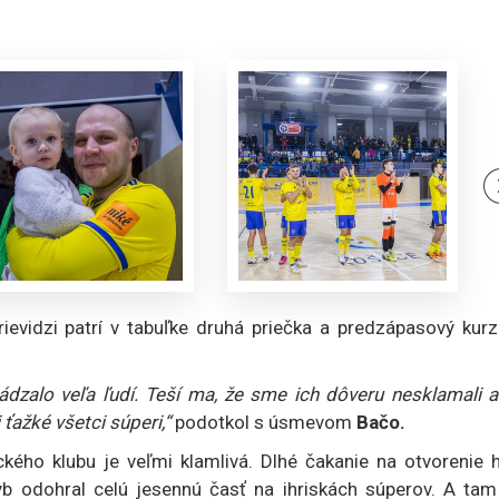
ievidzi patrí v tabuľke druhá priečka a predzápasový kurz
sádzalo veľa ľudí. Teší ma, že sme ich dôveru nesklamali 
ťažké všetci súperi,“
podotkol s úsmevom
Bačo.
kého klubu je veľmi klamlivá. Dlhé čakanie na otvorenie h
b odohral celú jesennú časť na ihriskách súperov. A tam