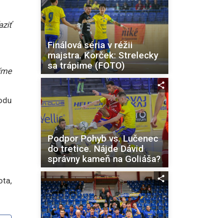
ziť
Finálová séria v réžii
majstra. Korček: Strelecky
sa trápime (FOTO)
íme
odu
Podpor Pohyb vs. Lučenec
do tretice. Nájde Dávid
správny kameň na Goliáša?
ota,