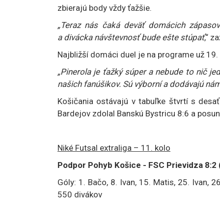
zbierajú body vždy ťažšie.
„Teraz nás čaká deväť domácich zápasov 
a divácka návštevnosť bude ešte stúpať
,“ z
Najbližší domáci duel je na programe už 19. j
„Pinerola je ťažký súper a nebude to nič j
našich fanúšikov. Sú výborní a dodávajú nám
Košičania ostávajú v tabuľke štvrtí s des
Bardejov zdolal Banskú Bystricu 8:6 a posunu
Niké Futsal extraliga – 11. kolo
Podpor Pohyb Košice - FSC Prievidza 8:2 
Góly: 1. Bačo, 8. Ivan, 15. Matis, 25. Ivan, 2
550 divákov