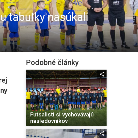
u tabuľky nasúkali
Podobné články
rej
any
Futsalisti si vychovávajú
nasledovníkov