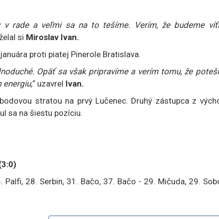
v rade a veľmi sa na to tešíme. Verím, že budeme víťa
aželal si
Miroslav Ivan.
anuára proti piatej Pinerole Bratislava.
ednoduché. Opäť sa však pripravíme a verím tomu, že poteš
 energiu,
“ uzavrel
Ivan.
aťbodovou stratou na prvý Lučenec. Druhý zástupca z vých
l sa na šiestu pozíciu.
(3:0)
6. Palfi, 28. Serbin, 31. Bačo, 37. Bačo - 29. Mičuda, 29. Sob