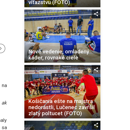
víťazstvu (FOTO)
Nové vedenie, omladený
káder, rovnaké ciele
 na
Košičania ešte na majstra
a ak
nedorástli, Lučenec zavŕšil
zlatý poltucet (FOTO)
aly
 sa