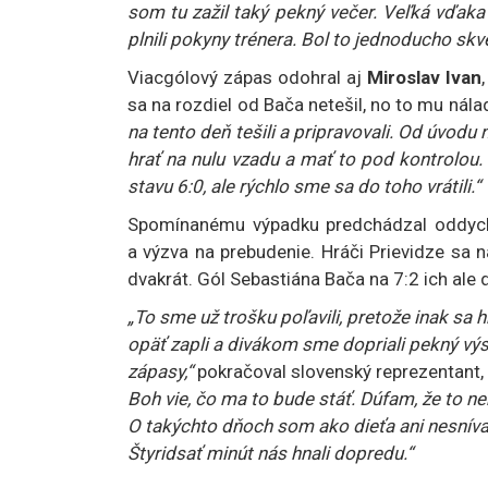
som tu zažil taký pekný večer. Veľká vďaka
plnili pokyny trénera. Bol to jednoducho skv
Viacgólový zápas odohral aj
Miroslav Ivan
sa na rozdiel od Bača netešil, no to mu nála
na tento deň tešili a pripravovali. Od úvodu
hrať na nulu vzadu a mať to pod kontrolou.
stavu 6:0, ale rýchlo sme sa do toho vrátili.“
Spomínanému výpadku predchádzal oddychov
a výzva na prebudenie. Hráči Prievidze sa n
dvakrát. Gól Sebastiána Bača na 7:2 ich ale d
„To sme už trošku poľavili, pretože inak sa
opäť zapli a divákom sme dopriali pekný vý
zápasy,“
pokračoval slovenský reprezentant, 
Boh vie, čo ma to bude stáť. Dúfam, že to n
O takýchto dňoch som ako dieťa ani nesníval.
Štyridsať minút nás hnali dopredu.“