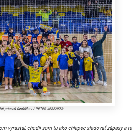
žili priazeň fanúšikov
/
PETER JESENSKÝ
som vyrastal, chodil som tu ako chlapec sledovať zápasy a t