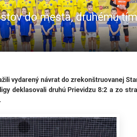
istov do mesta, druhému tím
ažili vydarený návrat do zrekonštruovanej Sta
aligy deklasovali druhú Prievidzu 8:2 a zo str
.