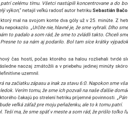
 patrí celému tímu. Všetci nastúpili koncentrovane a do b
elý výkon,
“ netajil veľkú radosť autor hetriku
Sebastián Bačo
, ktorý mal na svojom konte dva góly už v 25. minúte. Z het
du nepokazilo. „
Určite nie, hlavné je, že sme vyhrali. Dlho sm
 nám to padalo a som rád, že sme to zvládli takto. Chceli sm
 Presne to sa nám aj podarilo. Bol tam síce krátky výpado
ý čas hostí, počas ktorého sa halou rozliehali tvrdé sl
ásledne naozaj zmátožili a v priebehu jedinej minúty skóro
efinitívne uzemnil.
 hrá na začiatku zápasu a inak za stavu 6:0. Napokon sme vša
sledok. Verím tomu, že sme ich pozvali na naše ďalšie domá
ktorého čakajú po strelení hetriku príjemné povinnosti.
„Pán
ebude veľká záťaž pre moju peňaženku, ale to k tomu patrí.
 Teší ma, že sme späť v meste a som rád, že prišlo toľko ľu