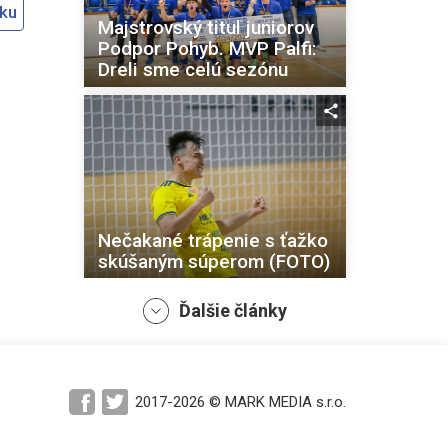
oku
Majstrovský titul juniorov
Podpor Pohyb. MVP Palfi:
Dreli sme celú sezónu
Nečakané trápenie s ťažko
skúšaným súperom (FOTO)
Ďalšie články
Šesťbodový zápas
2017-2026 © MARK MEDIA s.r.o.
rozhodol oslávenec Matis,
veterán Kuhajdík si užíva