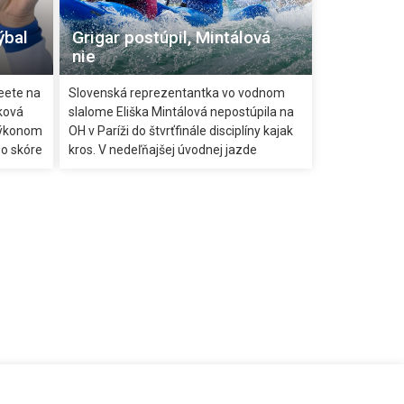
ýbal
Grigar postúpil, Mintálová
nie
eete na
Slovenská reprezentantka vo vodnom
ková
slalome Eliška Mintálová nepostúpila na
 výkonom
OH v Paríži do štvrťfinále disciplíny kajak
so skóre
kros. V nedeľňajšej úvodnej jazde
obsadila posledné štvrté miesto.