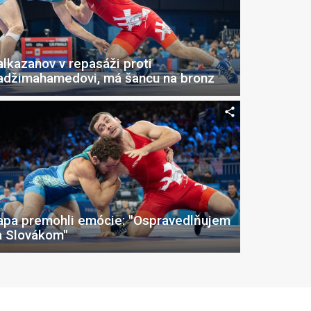
alkazanov v repasáži proti
adžimahamedovi, má šancu na bronz
apa premohli emócie: "Ospravedlňujem
a Slovákom"