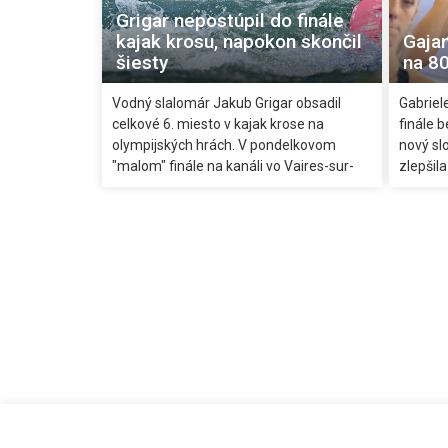
potešilo
Grigar nepostúpil do finále
obľúben
kajak krosu, napokon skončil
Gajan
šiesty
na 8
Vodný slalomár Jakub Grigar obsadil
Gabriel
celkové 6. miesto v kajak krose na
finále 
olympijských hrách. V pondelkovom
nový sl
"malom" finále na kanáli vo Vaires-sur-
zlepšil
Marne skončil na druhej priečke za
semifin
Švajčiarom Martinom Dougoudom. Vo
nedosta
"veľkom" finále triumfoval Novozélanďan
postupu
Finn Butcher pred Britom Josephom
bežkyn
Clarkom a Nemcom Noahom Heggem.