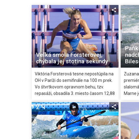
Paňko
Veľká smola Forsterovej,
nadch
chýbala jej stotina sekundy
Bile
Viktória Forsterová tesne nepostúpila na
Zuzana
OH v Paríži do semifinále na 100 m prek.
premiér
Vo štvrtkovom opravnom behu, tzv.
slalomá
repasáži, obsadila 3. miesto časom 12,88
Marne je
s a nezmestila sa medzi dvojicu
štvrté 
postupujúcich. Na prienik medzi 24
času za
najlepších jej chýbala jediná stotina
chcela v
sekundy.
obrovsk
niesť s
otvárac