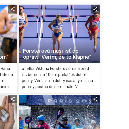
Forsterová musí ísť do
kom"
opráv: "Verím, že to klapne"
a Hana
atlétka Viktória Forsterová mala pred
fete na
rozbehmi na 100 m prekážok dobré
kom
pocity. Verila si na dobrý čas a tým aj na
anieli
priamy postup do semifinále. V
i.
samotnom behu jej to však podľa jej slov
nesadlo a musí tak absolvovať opravný
beh.