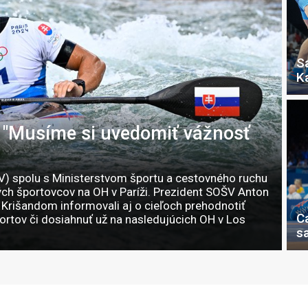
S
K
i: "Musíme si uvedomiť vážnosť
V) spolu s Ministerstvom športu a cestovného ruchu
ých športovcov na OH v Paríži. Prezident SOŠV Anton
Krišandom informovali aj o cieľoch prehodnotiť
C
ortov či dosiahnuť už na nasledujúcich OH v Los
s