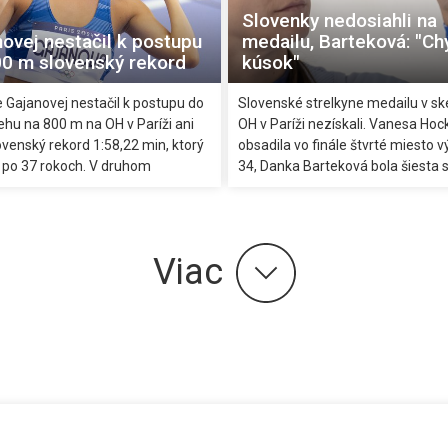
 ju, že v Paríži strela aj svoju
Slovenky nedosiahli na
ú športovú hviezdu.
ovej nestačil k postupu
medailu, Barteková: "Ch
00 m slovenský rekord
kúsok"
e Gajanovej nestačil k postupu do
Slovenské strelkyne medailu v sk
behu na 800 m na OH v Paríži ani
OH v Paríži nezískali. Vanesa Hoc
ovenský rekord 1:58,22 min, ktorý
obsadila vo finále štvrté miesto
a po 37 rokoch. V druhom
34, Danka Barteková bola šiesta 
álovom behu obsadila 6. priečku a
17.
la sa medzi dvojicu
júcich priamo, ani medzi dve
e postupujúce časom.
Viac