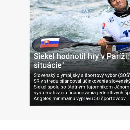
Siekel hodnotil hry v Paríž
situácie"
Slovenský olympijský a športový výbor (SOŠ
SR v stredu bilancoval účinkovanie slovensk
Siekel spolu so štátnym tajomníkom Jánom 
systematizáciu financovania jednotlivých šp
Angeles minimálnu výpravu 50 športovcov.