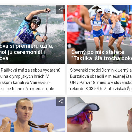
vá si premiéru užila,
ol ju ceremoniál i
Černý po mix štafete:
sová
"Taktika išla trocha bo
 Paňková má za sebou vydarenú
Slovenskí chodci Dominik Černý 
u na olympijských hrách. V
Burzalová obsadili v miešanej šta
rskom kanáli vo Vaires-sur-
OH v Paríži 18. miesto v slovens
j síce tesne ušla medaila, ale
rekorde 3:03:54 h. Zlato získali Šp
miesto v C1 považuje s odstupom
pred Ekvádorčanmi a Austrálčanm
 výborný výsledok, ktorý by
 ďalších rokoch ešte zlepšiť. Za
ú poctu považuje to, že mohla
lovenskú vlajku na pompéznom
om ceremoniáli na Seine a