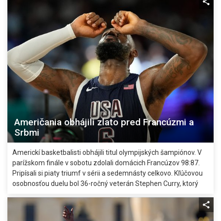
tretiu medailu, po bronzoch z behov na 5000 a 10.000 m
získala aj najcennejší kov.
Američania obhájili zlato pred Francúzmi a
Srbmi
Americkí basketbalisti obhájili titul olympijských šampiónov. V
parížskom finále v sobotu zdolali domácich Francúzov 98:87.
Pripísali si piaty triumf v sérii a sedemnásty celkovo. Kľúčovou
osobnosťou duelu bol 36-ročný veterán Stephen Curry, ktorý
dal 24 bodov, keď v úplnom závere premenil štyri trojky.