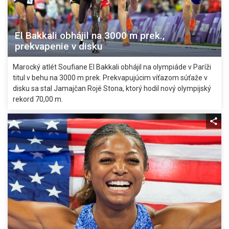
El Bakkali obhájil na 3000 m prek.,
prekvapenie v disku
Marocký atlét Soufiane El Bakkali obhájil na olympiáde v Paríži
titul v behu na 3000 m prek. Prekvapujúcim víťazom súťaže v
disku sa stal Jamajčan Rojé Stona, ktorý hodil nový olympijský
rekord 70,00 m.