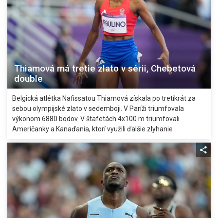
Thiamová má tretie zlato v sérii, Chebetová
double
Belgická atlétka Nafissatou Thiamová získala po tretíkrát za
sebou olympijské zlato v sedemboji. V Paríži triumfovala
výkonom 6880 bodov. V štafetách 4x100 m triumfovali
Američanky a Kanaďania, ktorí využili ďalšie zlyhanie
Američanov na odovzdávke. Keňanka Beatrice Chebetová si
pripísala vytrvalecké double, po päťtisícke triumfovala aj v behu
na 10.000 metrov.