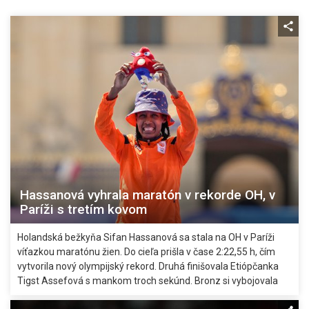
Hassanová vyhrala maratón v rekorde OH, v
Paríži s tretím kovom
Holandská bežkyňa Sifan Hassanová sa stala na OH v Paríži
víťazkou maratónu žien. Do cieľa prišla v čase 2:22,55 h, čím
vytvorila nový olympijský rekord. Druhá finišovala Etiópčanka
Tigst Assefová s mankom troch sekúnd. Bronz si vybojovala
Hellen Obiriová z Kene (+15 s). Hassanová získala v Paríži už