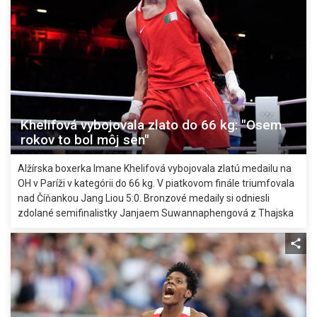
Khelifová vybojovala zlato do 66 kg: "Osem
rokov to bol môj sen"
Alžírska boxerka Imane Khelifová vybojovala zlatú medailu na
OH v Paríži v kategórii do 66 kg. V piatkovom finále triumfovala
nad Číňankou Jang Liou 5:0. Bronzové medaily si odniesli
zdolané semifinalistky Janjaem Suwannaphengová z Thajska
a Chen Nien Chin z Taiwanu.