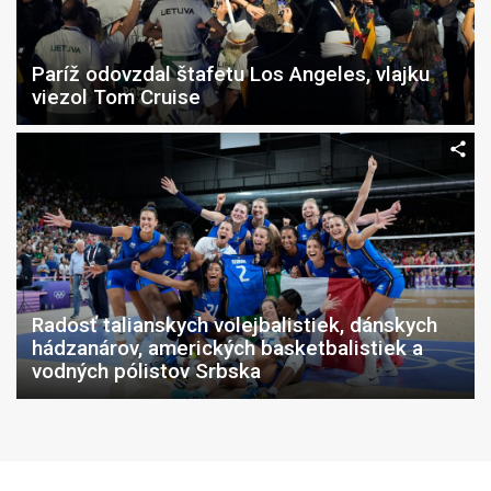
Paríž odovzdal štafetu Los Angeles, vlajku
viezol Tom Cruise
Radosť talianskych volejbalistiek, dánskych
hádzanárov, amerických basketbalistiek a
vodných pólistov Srbska