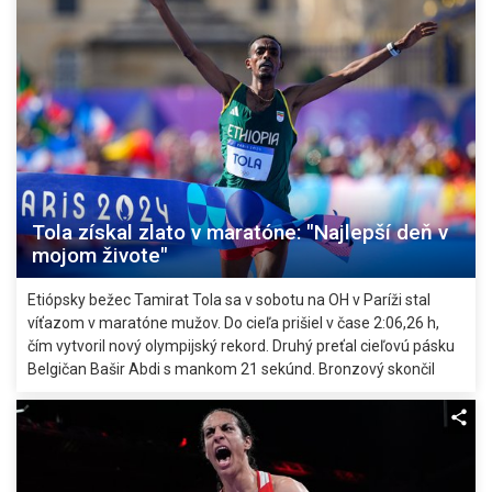
Tola získal zlato v maratóne: "Najlepší deň v
mojom živote"
Etiópsky bežec Tamirat Tola sa v sobotu na OH v Paríži stal
víťazom v maratóne mužov. Do cieľa prišiel v čase 2:06,26 h,
čím vytvoril nový olympijský rekord. Druhý preťal cieľovú pásku
Belgičan Bašir Abdi s mankom 21 sekúnd. Bronzový skončil
Benson Kipruto z Kene (+34 s). Na tróne pre olympijského
víťaza vystriedal dvojnásobného obhajcu prvenstva Keňana
Eliuda Kipchogeho, ktorý preteky nedokončil.