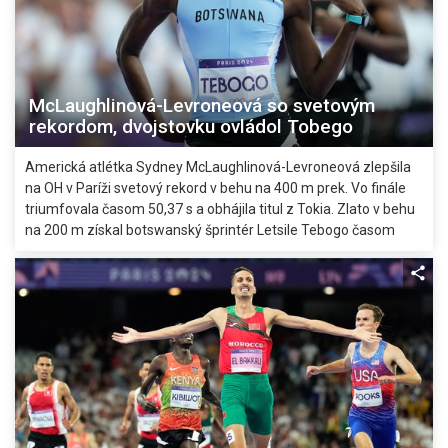
McLaughlinová-Levroneová so svetovým
rekordom, dvojstovku ovládol Tobego
Americká atlétka Sydney McLaughlinová-Levroneová zlepšila
na OH v Paríži svetový rekord v behu na 400 m prek. Vo finále
triumfovala časom 50,37 s a obhájila titul z Tokia. Zlato v behu
na 200 m získal botswanský šprintér Letsile Tebogo časom
19,46 s, stal sa prvým olympijským víťazom z tejto africkej
krajiny.