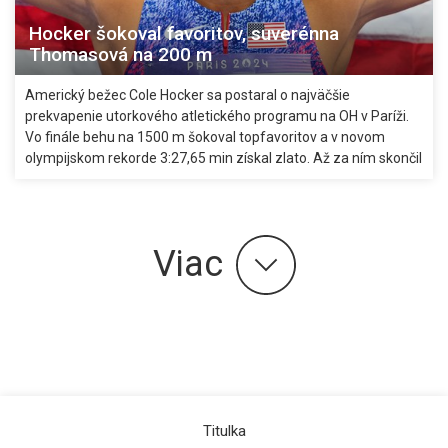
Hocker šokoval favoritov, suverénna
Thomasová na 200 m
Americký bežec Cole Hocker sa postaral o najväčšie
prekvapenie utorkového atletického programu na OH v Paríži.
Vo finále behu na 1500 m šokoval topfavoritov a v novom
olympijskom rekorde 3:27,65 min získal zlato. Až za ním skončil
svetový šampión Josh Kerr z Veľkej Británie a bez medaily
zostal nečakane Nór Jakob Ingebrigtsen.
Viac
Titulka