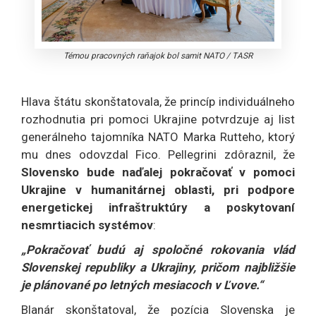
Témou pracovných raňajok bol samit NATO
/
TASR
Hlava štátu skonštatovala, že princíp individuálneho
rozhodnutia pri pomoci Ukrajine potvrdzuje aj list
generálneho tajomníka NATO Marka Rutteho, ktorý
mu dnes odovzdal Fico. Pellegrini zdôraznil, že
Slovensko bude naďalej pokračovať v pomoci
Ukrajine v humanitárnej oblasti, pri podpore
energetickej infraštruktúry a poskytovaní
nesmrtiacich systémov
:
„Pokračovať budú aj spoločné rokovania vlád
Slovenskej republiky a Ukrajiny, pričom najbližšie
je plánované po letných mesiacoch v Ľvove.“
Blanár skonštatoval, že pozícia Slovenska je