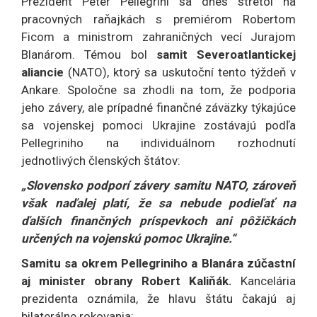
Prezident Peter Pellegrini sa dnes stretol na
pracovných raňajkách s premiérom Robertom
Ficom a ministrom zahraničných vecí Jurajom
Blanárom. Témou bol
samit Severoatlantickej
aliancie
(NATO), ktorý sa uskutoční tento týždeň v
Ankare. Spoločne sa zhodli na tom, že podporia
jeho závery, ale prípadné finančné záväzky týkajúce
sa vojenskej pomoci Ukrajine zostávajú podľa
Pellegriniho na individuálnom rozhodnutí
jednotlivých členských štátov:
„Slovensko podporí závery samitu NATO, zároveň
však naďalej platí, že sa nebude podieľať na
ďalších finančných príspevkoch ani pôžičkách
určených na vojenskú pomoc Ukrajine.“
Samitu sa okrem Pellegriniho a Blanára zúčastní
aj minister obrany Robert Kaliňák.
Kancelária
prezidenta oznámila, že hlavu štátu čakajú aj
bilaterálne rokovania: