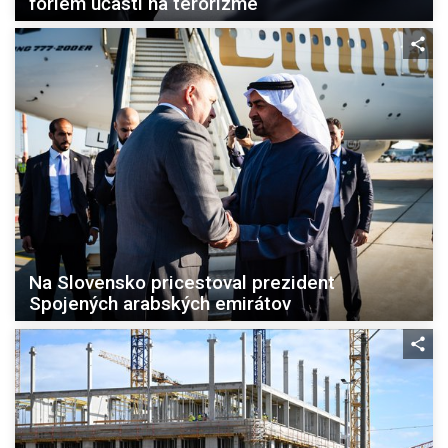
foriem účasti na terorizme
Na Slovensko pricestoval prezident
Spojených arabských emirátov