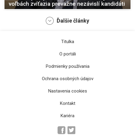
voľbách zvíťazia prevažne nezávislí kandidáti
Ďalšie články
Titulka
O portáli
Podmienky používania
Ochrana osobných údajov
Nastavenia cookies
Premiér sa zúčastní samitu v Čiernej Hore
Kontakt
Kariéra