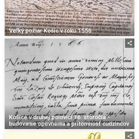
Veľký požiar Košíc v roku 1556
Košice v druhej polovici 16. storočia –
budovanie opevnenia a prítomnosť cudzincov