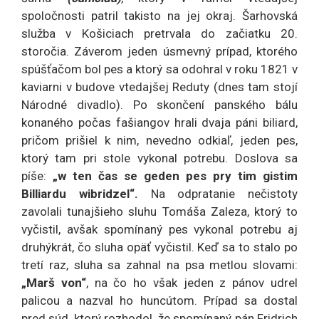
spoločnosti patril takisto na jej okraj. Šarhovská
služba v Košiciach pretrvala do začiatku 20.
storočia. Záverom jeden úsmevný prípad, ktorého
spúšťačom bol pes a ktorý sa odohral v roku 1821 v
kaviarni v budove vtedajšej Reduty (dnes tam stojí
Národné divadlo). Po skončení panského bálu
konaného počas fašiangov hrali dvaja páni biliard,
pričom prišiel k nim, nevedno odkiaľ, jeden pes,
ktorý tam pri stole vykonal potrebu. Doslova sa
píše:
„w ten čas se geden pes pry tim gistim
Billiardu wibridzel“.
Na odpratanie nečistoty
zavolali tunajšieho sluhu Tomáša Zaleza, ktorý to
vyčistil, avšak spomínaný pes vykonal potrebu aj
druhýkrát, čo sluha opäť vyčistil. Keď sa to stalo po
tretí raz, sluha sa zahnal na psa metlou slovami:
„Marš von“
, na čo ho však jeden z pánov udrel
palicou a nazval ho huncútom. Prípad sa dostal
pred súd, ktorý rozhodol, že spomínaný pán Fridrich