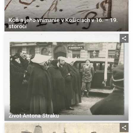
Kôň a jeho vnímanie v Košiciach v 16. – 19.
storočí
Život Antona Straku