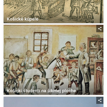
Košické kúpele
Košickí študenti na šikmej ploche