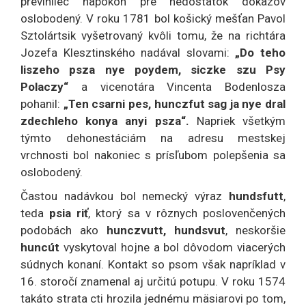
previnilec napokon pre nedostatok dôkazov
oslobodený. V roku 1781 bol košický mešťan Pavol
Sztolártsik vyšetrovaný kvôli tomu, že na richtára
Jozefa Klesztinského nadával slovami:
„Do teho
liszeho psza nye poydem, siczke szu Psy
Polaczy“
a vicenotára Vincenta Bodenlosza
pohanil:
„Ten csarni pes, hunczfut sag ja nye dral
zdechleho konya anyi psza“.
Napriek všetkým
týmto dehonestáciám na adresu mestskej
vrchnosti bol nakoniec s prísľubom polepšenia sa
oslobodený.
Častou nadávkou bol nemecký výraz
hundsfutt
,
teda
psia riť
, ktorý sa v rôznych poslovenčených
podobách ako
hunczvutt, hundsvut
, neskoršie
huncút
vyskytoval hojne a bol dôvodom viacerých
súdnych konaní. Kontakt so psom však napríklad v
16. storočí znamenal aj určitú potupu. V roku 1574
takáto strata cti hrozila jednému mäsiarovi po tom,