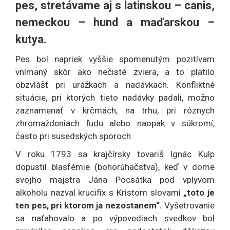
pes, stretávame aj s latinskou – canis,
nemeckou – hund a maďarskou –
kutya.
Pes bol napriek vyššie spomenutým pozitívam
vnímaný skôr ako nečisté zviera, a to platilo
obzvlášť pri urážkach a nadávkach. Konfliktné
situácie, pri ktorých tieto nadávky padali, možno
zaznamenať v krčmách, na trhu, pri rôznych
zhromaždeniach ľudu alebo naopak v súkromí,
často pri susedských sporoch.
V roku 1793 sa krajčírsky tovariš Ignác Kulp
dopustil blasfémie (bohorúhačstva), keď v dome
svojho majstra Jána Pocsátka pod vplyvom
alkoholu nazval krucifix s Kristom slovami
„toto je
ten pes, pri ktorom ja nezostanem“.
Vyšetrovanie
sa naťahovalo a po výpovediach svedkov bol