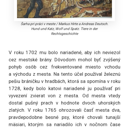
Šarha pri práci v meste
/
Markus Hirte a Andreas Deutsch.
Hund und Katz, Wolf und Spatz. Tiere in der
Rechtsgeschichte
V roku 1702 mu bolo nariadené, aby ich neviezol
cez mestské brány. Dôvodom mohol byť zvýšený
pohyb osôb cez frekventované miesto vchodu
a východu z mesta. Na tento účel používal železnú
pešiu bráničku v hradbách, ktorá sa spomína v roku
1728, kedy bolo katovi nariadené ju používať pri
vyvezení zvierat von z mesta. Od mesta vtedy
dostal pušný prach v hodnote dvoch uhorských
zlatých. V roku 1765 ohrozovali časť mesta dva,
pravdepodobne besné psy, ktoré chovali tunajší
mäsiari, ktorým sa nariadilo ich v nočnom čase