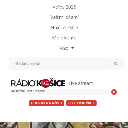
Voľby 2026
Vašimi očami
Najčítanejšie
Moje konto
Viac
Live stream
Bananarama - Lo
DOPRAVA NAŽIVO
LIVE TV KOŠICE