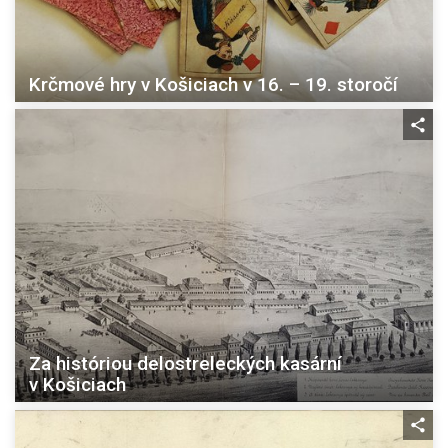
Krčmové hry v Košiciach v 16. – 19. storočí
Za históriou delostreleckých kasární
v Košiciach