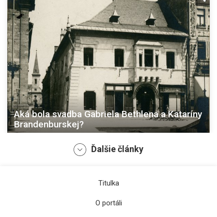
Aká bola svadba Gabriela Bethlena a Kataríny
Brandenburskej?
Ďalšie články
Titulka
O portáli