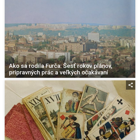
Ako sa rodila Furča: Šesť rokov plánov,
prípravných prác a veľkých očakávaní