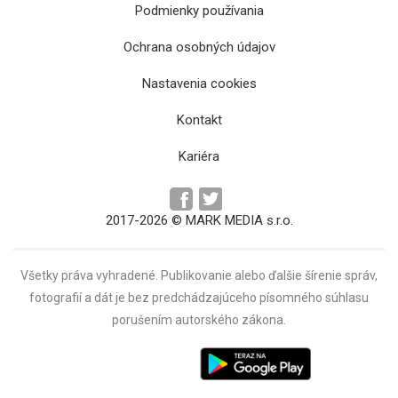
Podmienky používania
Ochrana osobných údajov
Pripomíname si 400. výročie veľkolepej
svadby sedmohradského kniežaťa Gabriela
Nastavenia cookies
Bethlena a Kataríny Brandenburskej
Kontakt
Kariéra
2017-2026 © MARK MEDIA s.r.o.
Všetky práva vyhradené. Publikovanie alebo ďalšie šírenie správ,
fotografií a dát je bez predchádzajúceho písomného súhlasu
porušením autorského zákona.
Protipožiarne pravidlá mesta Košice z roku
1834