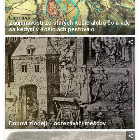
Zaujímavosti zo starých Košíc alebo čo a kde
sa kedysi v Košiciach pestovalo
Doboví zlodeji – odrezávači mešcov