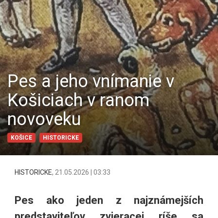
Pes a jeho vnímanie v
Košiciach v ranom
novoveku
KOŠICE
HISTORICKE
HISTORICKE
,
21.05.2026 | 03:33
Pes ako jeden z najznámejších
predstaviteľov zvieracej ríše sa