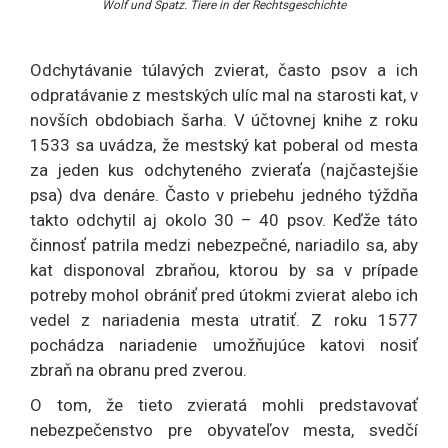
Wolf und Spatz. Tiere in der Rechtsgeschichte
Odchytávanie túlavých zvierat, často psov a ich
odpratávanie z mestských ulíc mal na starosti kat, v
novších obdobiach šarha. V účtovnej knihe z roku
1533 sa uvádza, že mestský kat poberal od mesta
za jeden kus odchyteného zvieraťa (najčastejšie
psa) dva denáre. Často v priebehu jedného týždňa
takto odchytil aj okolo 30 – 40 psov. Keďže táto
činnosť patrila medzi nebezpečné, nariadilo sa, aby
kat disponoval zbraňou, ktorou by sa v prípade
potreby mohol obrániť pred útokmi zvierat alebo ich
vedel z nariadenia mesta utratiť. Z roku 1577
pochádza nariadenie umožňujúce katovi nosiť
zbraň na obranu pred zverou.
O tom, že tieto zvieratá mohli predstavovať
nebezpečenstvo pre obyvateľov mesta, svedčí