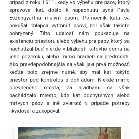
prípad z roku 1611, kedy vo výbehu pre psov, ktorý
spravoval kat, došlo k napadnutiu syna Pavla
Eszengyartha malým psom. Pomocník kata sa
pokúšal chlapca vytrhnúť psovi, bol však takisto
pohryzený. Táto udalosť nám poukazuje na
existenciu priestoru alebo výbehu pre psov, ktorý sa
nachádzal buď niekde v blízkosti katovho domu na
jeho pozemku, alebo mimo hradieb na predmestí.
Ako pravdepodobnejšia sa však javí prvá možnosť,
keďže bolo zrejme nutné, aby mal kat takýto
priestor pod kontrolou a dohľadom. Niekde mimo
opevneného mesta, za hradbami sa však
nachádzalo miesto, kde kat odchytených alebo
mŕtvych psov a iné zvieratá v prípade potreby
likvidoval a zakopával.