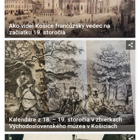
Ako videl Košice francúzsky vedec na
začiatku 19. storočia
Kalendáre z 18. – 19. storočia v zbierkach
Východoslovenského múzea v Košiciach