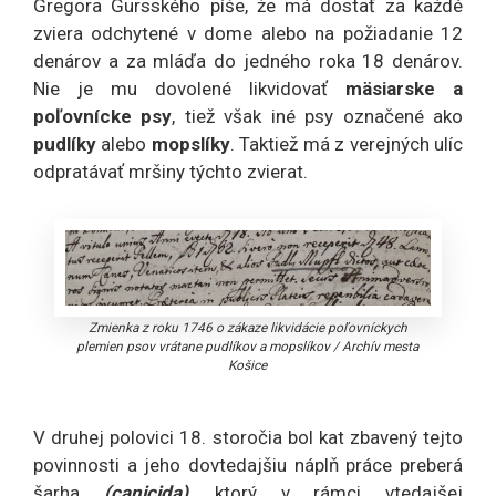
Gregora Gursského píše, že má dostať za každé
zviera odchytené v dome alebo na požiadanie 12
denárov a za mláďa do jedného roka 18 denárov.
Nie je mu dovolené likvidovať
mäsiarske a
poľovnícke psy
, tiež však iné psy označené ako
pudlíky
alebo
mopslíky
. Taktiež má z verejných ulíc
odpratávať mršiny týchto zvierat.
Zmienka z roku 1746 o zákaze likvidácie poľovníckych
plemien psov vrátane pudlíkov a mopslíkov
/
Archív mesta
Košice
V druhej polovici 18. storočia bol kat zbavený tejto
povinnosti a jeho dovtedajšiu náplň práce preberá
šarha
(canicida)
, ktorý v rámci vtedajšej