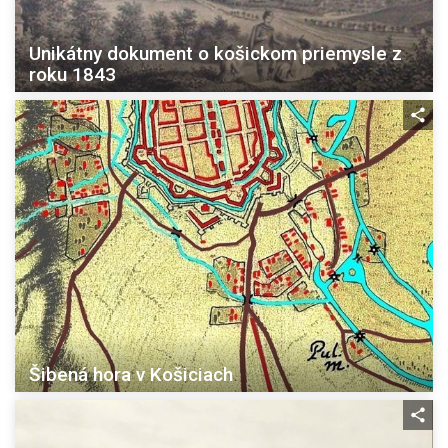
Unikátny dokument o košickom priemysle z
roku 1843
Šibená hora v Košiciach