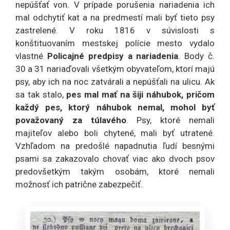
nepúšťať von. V prípade porušenia nariadenia ich
mal odchytiť kat a na predmestí mali byť tieto psy
zastrelené. V roku 1816 v súvislosti s
konštituovaním mestskej polície mesto vydalo
vlastné
Policajné predpisy a nariadenia
. Body č.
30 a 31 nariaďovali všetkým obyvateľom, ktorí majú
psy, aby ich na noc zatvárali a nepúšťali na ulicu. Ak
sa tak stalo,
pes mal mať na šiji náhubok, pričom
každý pes, ktorý náhubok nemal, mohol byť
považovaný za túlavého
. Psy, ktoré nemali
majiteľov alebo boli chytené, mali byť utratené.
Vzhľadom na predošlé napadnutia ľudí besnými
psami sa zakazovalo chovať viac ako dvoch psov
predovšetkým takým osobám, ktoré nemali
možnosť ich patrične zabezpečiť.