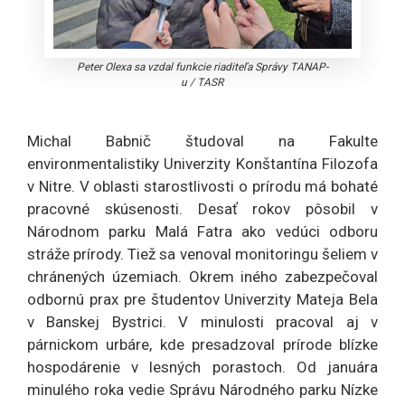
Peter Olexa sa vzdal funkcie riaditeľa Správy TANAP-
u
/
TASR
Michal Babnič študoval na Fakulte
environmentalistiky Univerzity Konštantína Filozofa
v Nitre. V oblasti starostlivosti o prírodu má bohaté
pracovné skúsenosti. Desať rokov pôsobil v
Národnom parku Malá Fatra ako vedúci odboru
stráže prírody. Tiež sa venoval monitoringu šeliem v
chránených územiach. Okrem iného zabezpečoval
odbornú prax pre študentov Univerzity Mateja Bela
v Banskej Bystrici. V minulosti pracoval aj v
párnickom urbáre, kde presadzoval prírode blízke
hospodárenie v lesných porastoch. Od januára
minulého roka vedie Správu Národného parku Nízke