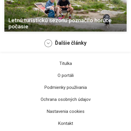
Letnú turistickú sezónu poznačilo horúce
počasie
Ďalšie články
Titulka
O portáli
Podmienky používania
Ochrana osobných údajov
Tatranskí ochranári upozorňujú turistov na
Nastavenia cookies
meteorologické a hydrologické výstrahy
Kontakt