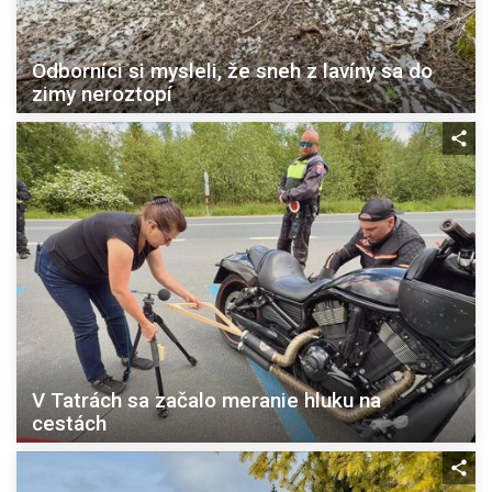
Odborníci si mysleli, že sneh z lavíny sa do
zimy neroztopí
V Tatrách sa začalo meranie hluku na
cestách