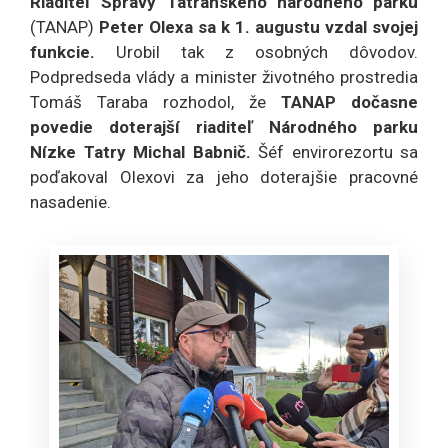
Riaditeľ Správy Tatranského národného parku
(TANAP)
Peter Olexa sa k 1. augustu vzdal svojej
funkcie.
Urobil tak z osobných dôvodov.
Podpredseda vlády a minister životného prostredia
Tomáš Taraba rozhodol, že
TANAP dočasne
povedie doterajší riaditeľ Národného parku
Nízke Tatry Michal Babnič.
Šéf envirorezortu sa
poďakoval Olexovi za jeho doterajšie pracovné
nasadenie.