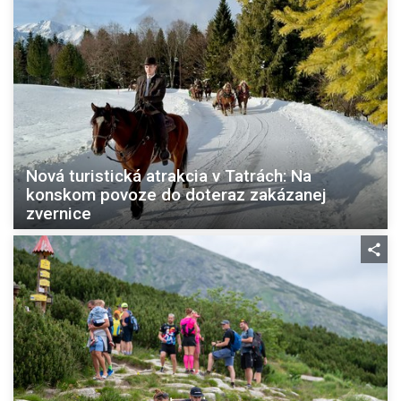
Nová turistická atrakcia v Tatrách: Na
konskom povoze do doteraz zakázanej
zvernice