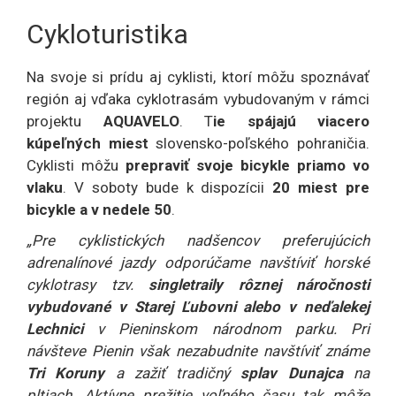
Cykloturistika
Na svoje si prídu aj cyklisti, ktorí môžu spoznávať
región aj vďaka cyklotrasám vybudovaným v rámci
projektu
AQUAVELO
. T
ie spájajú viacero
kúpeľných miest
slovensko-poľského pohraničia.
Cyklisti môžu
prepraviť svoje bicykle priamo vo
vlaku
. V soboty bude k dispozícii
20 miest pre
bicykle a v nedele 50
.
„Pre cyklistických nadšencov preferujúcich
adrenalínové jazdy odporúčame navštíviť horské
cyklotrasy tzv.
singletraily rôznej náročnosti
vybudované v Starej Ľubovni alebo v neďalekej
Lechnici
v Pieninskom národnom parku. Pri
návšteve Pienin však nezabudnite navštíviť známe
Tri Koruny
a zažiť tradičný
splav Dunajca
na
pltiach. Aktívne prežitie voľného času tak môže