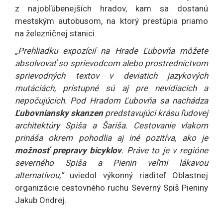
z najobľúbenejších hradov, kam sa dostanú
mestským autobusom, na ktorý prestúpia priamo
na železničnej stanici.
„Prehliadku expozícií na Hrade Ľubovňa môžete
absolvovať so sprievodcom alebo prostredníctvom
sprievodných textov v deviatich jazykových
mutáciách, prístupné sú aj pre nevidiacich a
nepočujúcich. Pod Hradom Ľubovňa sa nachádza
Ľubovniansky skanzen
predstavujúci krásu ľudovej
architektúry Spiša a Šariša. Cestovanie vlakom
prináša okrem pohodlia aj iné pozitíva, ako je
možnosť prepravy bicyklov
. Práve to je v regióne
severného Spiša a Pienin veľmi lákavou
alternatívou,“
uviedol výkonný riaditeľ Oblastnej
organizácie cestovného ruchu Severný Spiš Pieniny
Jakub Ondrej.