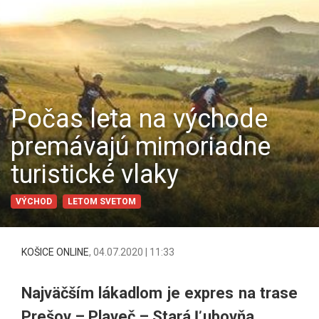
Počas leta na východe
premávajú mimoriadne
turistické vlaky
VÝCHOD
LETOM SVETOM
KOŠICE ONLINE
,
04.07.2020 | 11:33
Najväčším lákadlom je expres na trase
Prešov – Plaveč – Stará Ľubovňa.