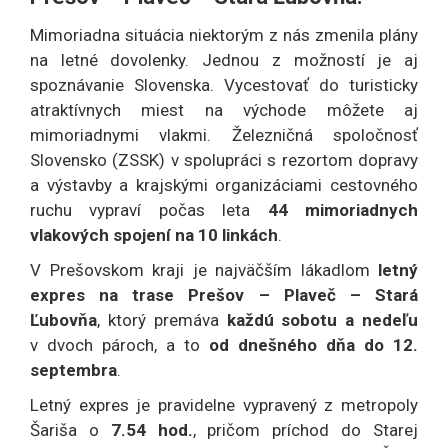
Mimoriadna situácia niektorým z nás zmenila plány
na letné dovolenky. Jednou z možností je aj
spoznávanie Slovenska. Vycestovať do turisticky
atraktívnych miest na východe môžete aj
mimoriadnymi vlakmi. Železničná spoločnosť
Slovensko (ZSSK) v spolupráci s rezortom dopravy
a výstavby a krajskými organizáciami cestovného
ruchu vypraví počas leta
44 mimoriadnych
vlakových spojení na 10 linkách
.
V Prešovskom kraji je najväčším lákadlom
letný
expres na trase Prešov – Plaveč – Stará
Ľubovňa
, ktorý premáva
každú sobotu a nedeľu
v dvoch pároch, a to
od dnešného dňa do 12.
septembra
.
Letný expres je pravidelne vypravený z metropoly
Šariša o
7.54 hod.
, pričom príchod do Starej