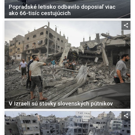
Popradské letisko odbavilo doposiaľ viac
ako 66-tisíc cestujúcich
V Izraeli sú stovky slovenských pútnikov