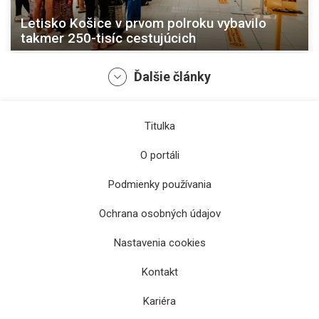
Letisko Košice v prvom polroku vybavilo
takmer 250-tisíc cestujúcich
Ďalšie články
Titulka
O portáli
Podmienky používania
Ochrana osobných údajov
Do kampane Zbieraj zelené kilometre sa
Nastavenia cookies
zapojilo viac ľudí ako v minulom roku
Kontakt
Kariéra