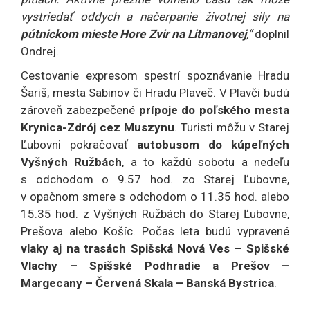
vystriedať oddych a načerpanie životnej sily na
pútnickom mieste Hore Zvir na Litmanovej
,“
doplnil
Ondrej.
Cestovanie expresom spestrí spoznávanie Hradu
Šariš, mesta Sabinov či Hradu Plaveč. V Plavči budú
zároveň zabezpečené
prípoje do poľského mesta
Krynica-Zdrój cez Muszynu
. Turisti môžu v Starej
Ľubovni pokračovať
autobusom do kúpeľných
Vyšných Ružbách
, a to každú sobotu a nedeľu
s odchodom o 9.57 hod. zo Starej Ľubovne,
v opačnom smere s odchodom o 11.35 hod. alebo
15.35 hod. z Vyšných Ružbách do Starej Ľubovne,
Prešova alebo Košíc. Počas leta budú vypravené
vlaky aj na trasách Spišská Nová Ves – Spišské
Vlachy – Spišské Podhradie a Prešov –
Margecany – Červená Skala – Banská Bystrica
.