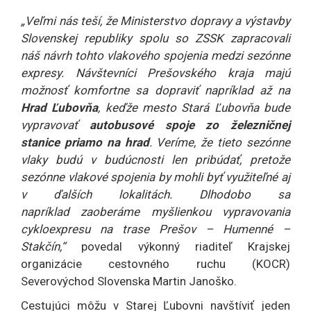
„Veľmi nás teší, že Ministerstvo dopravy a výstavby
Slovenskej republiky spolu so ZSSK zapracovali
náš návrh tohto vlakového spojenia medzi sezónne
expresy. Návštevníci Prešovského kraja majú
možnosť komfortne sa dopraviť napríklad až na
Hrad Ľubovňa
, keďže mesto Stará Ľubovňa bude
vypravovať
autobusové spoje zo železničnej
stanice priamo na hrad
. Veríme, že tieto sezónne
vlaky budú v budúcnosti len pribúdať, pretože
sezónne vlakové spojenia by mohli byť využiteľné aj
v ďalších lokalitách. Dlhodobo sa
napríklad zaoberáme myšlienkou vypravovania
cykloexpresu na trase Prešov – Humenné –
Stakčín,“
povedal výkonný riaditeľ Krajskej
organizácie cestovného ruchu (KOCR)
Severovýchod Slovenska Martin Janoško.
Cestujúci môžu v Starej Ľubovni navštíviť jeden