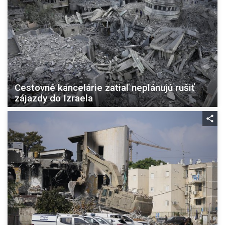
Cestovné kancelárie zatiaľ neplánujú rušiť
zájazdy do Izraela