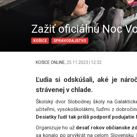
Zažiť oficiálnu Noc V
KOŠICE
SPRAVODAJSTVO
KOŠICE ONLINE
,
25.11.2023 | 12:32
Ľudia si odskúšali, aké je nár
strávenej v chlade.
Školský dvor Slobodnej školy na Galaktickej
učiteľmi, vysokoškolákmi, ľuďmi z dobročinn
Desiatky ľudí tak prišli podporiť podujat
Organizuje ho už
desať rokov občianske z
sa konalo po prvýkrát na celom Slovensku