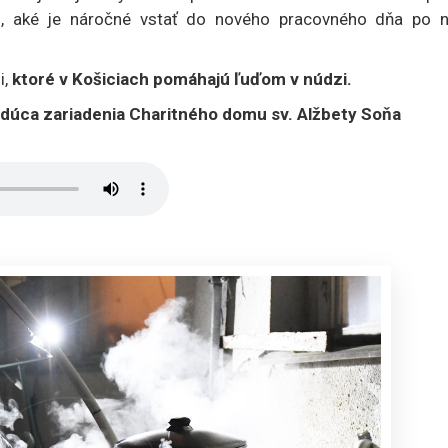
li, aké je náročné vstať do nového pracovného dňa po n
i,
ktoré v Košiciach pomáhajú ľuďom v núdzi.
edúca zariadenia Charitného domu sv. Alžbety Soňa