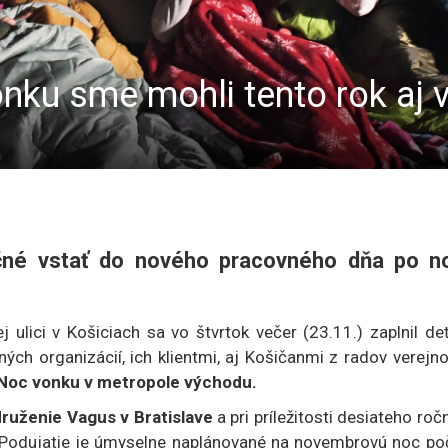
onku sme mohli tento rok aj 
očné vstať do nového pracovného dňa po n
 ulici v Košiciach sa vo štvrtok večer (23.11.) zaplnil de
ých organizácií, ich klientmi, aj Košičanmi z radov verejno
ie Noc vonku v metropole východu.
druženie Vagus v Bratislave
a pri príležitosti desiateho roč
. Podujatie je úmyselne naplánované na novembrovú noc po