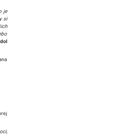
 je
y si
šich
lebo
dol
ana
orej
ci,