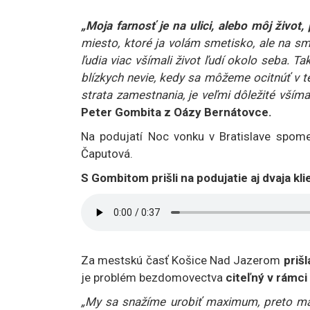
„Moja farnosť je na ulici, alebo môj život
miesto, ktoré ja volám smetisko, ale na sme
ľudia viac všímali život ľudí okolo seba. T
blízkych nevie, kedy sa môžeme ocitnúť v te
strata zamestnania, je veľmi dôležité vší
Peter Gombita z Oázy Bernátovce.
Na podujatí Noc vonku v Bratislave spom
Čaputová.
S Gombitom prišli na podujatie aj dvaja kl
Za mestskú časť Košice Nad Jazerom
priš
je problém bezdomovectva
citeľný v rámci
„My sa snažíme urobiť maximum, preto má