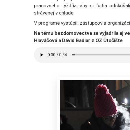
pracovného týždňa, aby si ľudia odskúša
strávenej v chlade.
V programe vystúpili zástupcovia organizáci
Na tému bezdomovectva sa vyjadrila aj v
Hlaváčová a Dávid Badiar z OZ Útočište