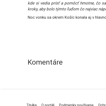
kde si vedia prísť a pomôcť hmotne, čo sa 
kroky, aby bolo týmto ľuďom čo najviac náp
Noc vonku sa okrem Košíc konala aj v hlavnom
Komentáre
Titulka
O portáli
Podmienky používania
Ochr