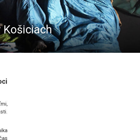
v Košiciach
oci
ťmi,
sti.
níka
čas