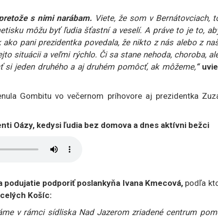
, pretože s nimi narábam.
Viete, že som v Bernátovciach, to
tisku môžu byť ľudia šťastní a veselí. A práve to je to, ab
ak ako pani prezidentka povedala, že nikto z nás alebo z na
jto situácii a veľmi rýchlo. Či sa stane nehoda, choroba, a
mať si jeden druhého a aj druhém pomôcť, ak môžeme,
“
uvie
enula Gombitu vo večernom príhovore aj prezidentka Zuz
ienti Oázy, kedysi ľudia bez domova a dnes aktívni bežci
la podujatie podporiť poslankyňa Ivana Kmecová,
podľa kt
 celých Košíc:
me v rámci sídliska Nad Jazerom zriadené centrum pomo