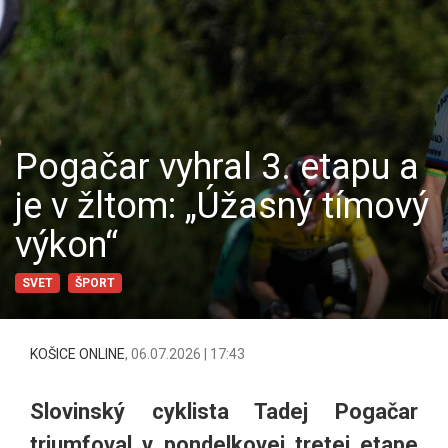
Pogačar vyhral 3. etapu a
je v žltom: „Úžasný tímový
výkon“
SVET
ŠPORT
KOŠICE ONLINE
,
06.07.2026 | 17:43
Slovinský cyklista Tadej Pogačar
triumfoval v pondelkovej tretej etape