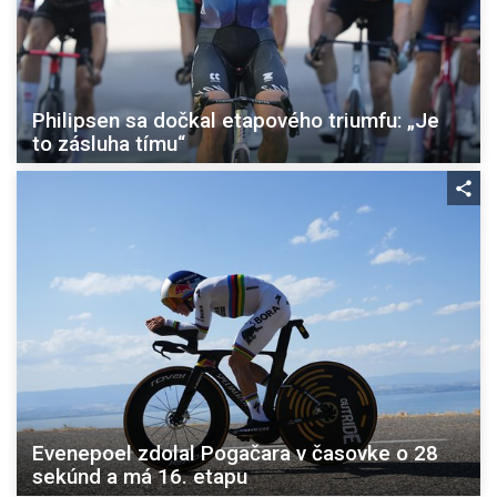
Philipsen sa dočkal etapového triumfu: „Je
to zásluha tímu“
Evenepoel zdolal Pogačara v časovke o 28
sekúnd a má 16. etapu