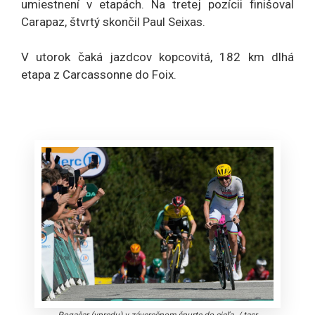
umiestnení v etapách. Na tretej pozícii finišoval
Carapaz, štvrtý skončil Paul Seixas.
V utorok čaká jazdcov kopcovitá, 182 km dlhá
etapa z Carcassonne do Foix.
Pogačar (vpredu) v záverečnom špurte do cieľa
/
tasr