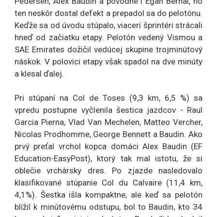
Pedersen, Alex Baudin a pôvodne i Egan Bernal, no
ten neskôr dostal defekt a prepadol sa do pelotónu.
Keďže sa od úvodu stúpalo, viacerí šprintéri strácali
hneď od začiatku etapy. Pelotón vedený Vismou a
SAE Emirates dožičil vedúcej skupine trojminútový
náskok. V polovici etapy však spadol na dve minúty
a klesal ďalej.
Pri stúpaní na Col de Toses (9,3 km, 6,5 %) sa
vpredu postupne vyčlenila šestica jazdcov - Raul
Garcia Pierna, Vlad Van Mechelen, Matteo Vercher,
Nicolas Prodhomme, George Bennett a Baudin. Ako
prvý preťal vrchol kopca domáci Alex Baudin (EF
Education-EasyPost), ktorý tak mal istotu, že si
oblečie vrchársky dres. Po zjazde nasledovalo
klasifikované stúpanie Col du Calvaire (11,4 km,
4,1%). Šestka išla kompaktne, ale keď sa pelotón
blížil k minútovému odstupu, bol to Baudin, kto 34