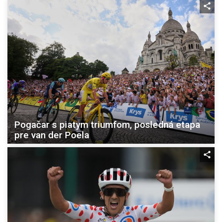
Pogačar s piatym triumfom, posledná etapa
pre van der Poela