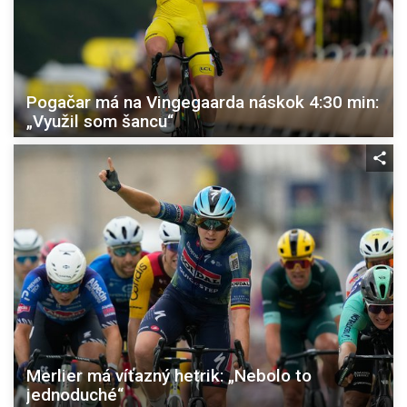
Pogačar má na Vingegaarda náskok 4:30 min:
„Využil som šancu“
Merlier má víťazný hetrik: „Nebolo to
jednoduché“