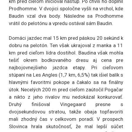
km pred cieľom inicioval nástup. Po chvíli ho doplnil
Prodhomme. V dvojici spoločne vyšli na vrchol, kde
Baudin vzal dva body. Následne sa Prodhomme
vrátil do pelotónu a vpredu ostával sám Baudin.
Domáci jazdec mal 15 km pred páskou 20 sekúnd k
dobru na pelotón. Ten však ukrajoval z manka a 11
km pred cieľom lídra dostihol. Baudina však mohla
tešiť okrem bodkovaného dresu aj cena pre
najbojovnejšieho jazdca etapy. Pri cieľovom
stúpaní na Les Angles (1,7 km, 6,5%) tak išiel balík s
hlavnými favoritmi pokope a čakalo sa na finálny
útok. Necelých 200 m pred cieľom zaútočil Pogačar
a nikto z jeho rivalov mu nedokázal konkurovať.
Druhý finišoval Vingegaard presne s
dvojsekundovou stratou, takže obaja topfavoriti
mali zhodný čas v celkovom poradí. V prospech
Slovinca hrala skutočnosť, že mal lepší súčet