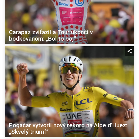
Carapaz zvíťazil a Tour ukončí v
bodkovanom: „Bol to boj“
Pogačar vytvoril nový rekord na Alpe d'Huez:
„Skvelý triumf“