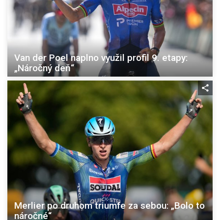
Van der Poel naplno využil profil 9. etapy:
„Náročný deň“
Merlier po druhom triumfe za sebou: „Bolo to
náročné“