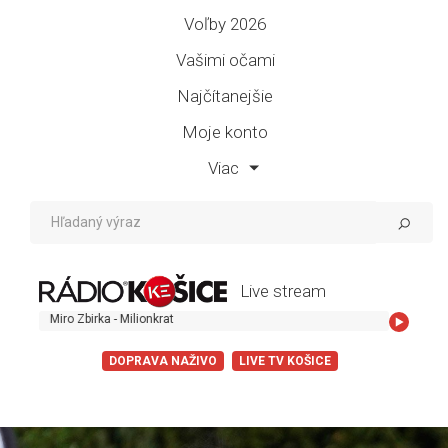
Voľby 2026
Vašimi očami
Najčítanejšie
Moje konto
Viac
Live stream
irka - Milionkrat
DOPRAVA NAŽIVO
LIVE TV KOŠICE