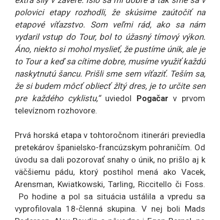
polovici etapy rozhodli, že skúsime zaútočiť na
etapové víťazstvo. Som veľmi rád, ako sa nám
vydaril vstup do Tour, bol to úžasný tímový výkon.
Áno, niekto si mohol myslieť, že pustíme únik, ale je
to Tour a keď sa cítime dobre, musíme využiť každú
naskytnutú šancu. Prišli sme sem víťaziť. Teším sa,
že si budem môcť obliecť žltý dres, je to určite sen
pre každého cyklistu,“
uviedol
Pogačar
v prvom
televíznom rozhovore.
Prvá horská etapa v tohtoročnom itinerári previedla
pretekárov španielsko-francúzskym pohraničím. Od
úvodu sa dali pozorovať snahy o únik, no prišlo aj k
väčšiemu pádu, ktorý postihol mená ako Vacek,
Arensman, Kwiatkowski, Tarling, Riccitello či Foss.
Po hodine a pol sa situácia ustálila a vpredu sa
vyprofilovala 18-členná skupina. V nej boli Mads