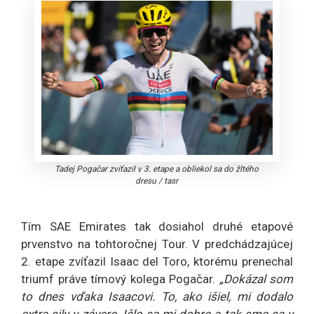
Tadej Pogačar zvíťazil v 3. etape a obliekol sa do žltého
dresu
/
tasr
Tím SAE Emirates tak dosiahol druhé etapové
prvenstvo na tohtoročnej Tour. V predchádzajúcej
2. etape zvíťazil Isaac del Toro, ktorému prenechal
triumf práve tímový kolega Pogačar.
„Dokázal som
to dnes vďaka Isaacovi. To, ako išiel, mi dodalo
extra sily v závere. Išlo sa mi dobre a tak sme sa v