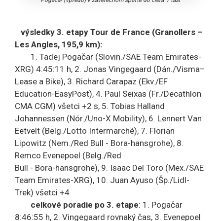
výsledky 3. etapy Tour de France (Granollers –
Les Angles, 195,9 km):
1. Tadej Pogačar (Slovin./SAE Team Emirates-
XRG) 4:45:11 h, 2. Jonas Vingegaard (Dán./Visma–
Lease a Bike), 3. Richard Carapaz (Ekv./EF
Education-EasyPost), 4. Paul Seixas (Fr./Decathlon
CMA CGM) všetci +2 s, 5. Tobias Halland
Johannessen (Nór./Uno-X Mobility), 6. Lennert Van
Eetvelt (Belg./Lotto Intermarché), 7. Florian
Lipowitz (Nem./Red Bull - Bora-hansgrohe), 8.
Remco Evenepoel (Belg./Red
Bull - Bora-hansgrohe), 9. Isaac Del Toro (Mex./SAE
Team Emirates-XRG), 10. Juan Ayuso (Šp./Lidl-
Trek) všetci +4
celkové poradie po 3. etape
: 1. Pogačar
8:46:55 h, 2. Vingegaard rovnaký čas, 3. Evenepoel