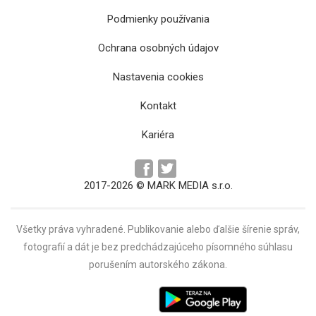
Podmienky používania
Ochrana osobných údajov
Bezpečnosť v Košiciach má zlepšiť vyšší
počet kamier, policajtom pri odhaľovaní
Nastavenia cookies
vandalizmu pomáha aj AI
Kontakt
Kariéra
2017-2026 © MARK MEDIA s.r.o.
Všetky práva vyhradené. Publikovanie alebo ďalšie šírenie správ,
fotografií a dát je bez predchádzajúceho písomného súhlasu
porušením autorského zákona.