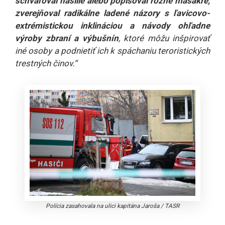
schvaľoval násilie alebo popisoval rôzne masakre,
zverejňoval radikálne ladené názory s ľavicovo-
extrémistickou inklináciou a návody ohľadne
výroby zbraní a výbušnín
, ktoré môžu inšpirovať
iné osoby a podnietiť ich k spáchaniu teroristických
trestných činov.“
Polícia zasahovala na ulici kapitána Jaroša
/
TASR