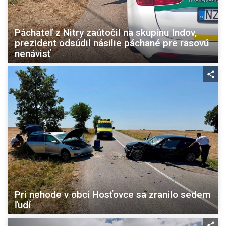
Páchateľ z Nitry zaútočil na skupinu Indov,
prezident odsúdil násilie páchané pre rasovú
nenávisť
Pri nehode v obci Hosťovce sa zranilo sedem
ľudí