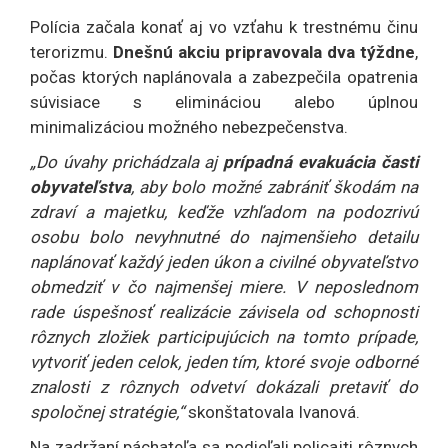
Polícia začala konať aj vo vzťahu k trestnému činu
terorizmu.
Dnešnú akciu pripravovala dva týždne
,
počas ktorých naplánovala a zabezpečila opatrenia
súvisiace s elimináciou alebo úplnou
minimalizáciou možného nebezpečenstva.
„Do úvahy prichádzala aj
prípadná evakuácia časti
obyvateľstva
, aby bolo možné zabrániť škodám na
zdraví a majetku, keďže vzhľadom na podozrivú
osobu bolo nevyhnutné do najmenšieho detailu
naplánovať každý jeden úkon a civilné obyvateľstvo
obmedziť v čo najmenšej miere. V neposlednom
rade úspešnosť realizácie závisela od schopnosti
rôznych zložiek participujúcich na tomto prípade,
vytvoriť jeden celok, jeden tím, ktoré svoje odborné
znalosti z rôznych odvetví dokázali pretaviť do
spoločnej stratégie,“
skonštatovala Ivanová.
Na zadržaní páchateľa sa podieľali policajti rôznych