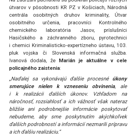
útvarov v pôsobnosti KR PZ v Košiciach, Národná
centrála osobitných druhov kriminality, Útvar
osobitného určenia, pracovníci Kontrolného
chemického laboratória Jasov, príslušníci
Hasičského a záchranného zboru, pyrotechnici
i chemici Kriminalisticko-expertízneho ústavu, 103.
pluk vojska či Slovenská informačná služba.
Ivanová dodala, že
Marián je aktuálne v cele
policajného zaistenia
:
„Naďalej sa vykonávajú ďalšie procesné
úkony
smerujúce nielen k vzneseniu obvinenia
, ale
i k realizácii ďalších úkonov. Vzhľadom na
náročnosť, rozsiahlosť a ich vážnosť však nateraz
bližšie ani podrobnejšie informácie poskytovať
nebudeme, aby sme poskytnutím akýchkoľvek
ďalších podrobností a informácií nezmarili prípravu
a ich ďalšiu realizáciu.“