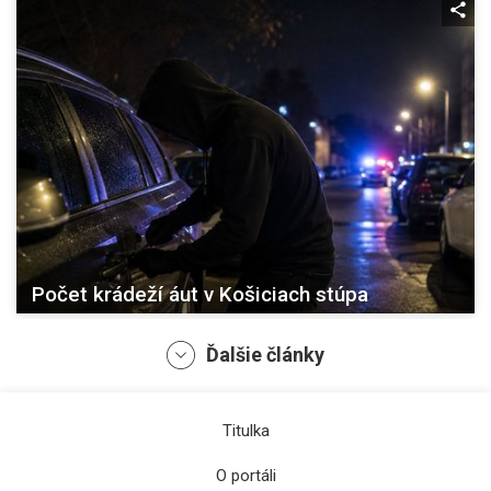
Počet krádeží áut v Košiciach stúpa
Ďalšie články
Titulka
O portáli