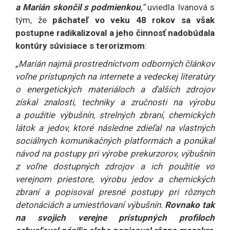
a Marián skončil s podmienkou
,“
uviedla Ivanová s
tým, že
páchateľ vo veku 48 rokov sa však
postupne radikalizoval a jeho činnosť nadobúdala
kontúry súvisiace s terorizmom
:
„Marián najmä prostredníctvom odborných článkov
voľne prístupných na internete a vedeckej literatúry
o energetických materiáloch a ďalších zdrojov
získal znalosti, techniky a zručnosti na výrobu
a použitie výbušnín, strelných zbraní, chemických
látok a jedov, ktoré následne zdieľal na vlastných
sociálnych komunikačných platformách a ponúkal
návod na postupy pri výrobe prekurzorov, výbušnín
z voľne dostupných zdrojov a ich použitie vo
verejnom priestore, výrobu jedov a chemických
zbraní a popisoval presné postupy pri rôznych
detonáciách a umiestňovaní výbušnín.
Rovnako tak
na svojich verejne prístupných profiloch