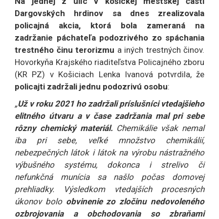
Na jednej z ulíc v košickej mestskej časti
Dargovských hrdinov sa dnes zrealizovala
policajná akcia, ktorá bola zameraná na
zadržanie páchateľa podozrivého zo spáchania
trestného činu terorizmu
a iných trestných činov.
Hovorkyňa Krajského riaditeľstva Policajného zboru
(KR PZ) v Košiciach Lenka Ivanová potvrdila, že
policajti zadržali jednu podozrivú osobu
:
„
Už v roku 2021 ho zadržali príslušníci vtedajšieho
elitného útvaru a v čase zadržania mal pri sebe
rôzny chemický materiál.
Chemikálie však nemal
iba pri sebe, veľké množstvo chemikálií,
nebezpečných látok i látok na výrobu nástražného
výbušného systému, dokonca i strelivo či
nefunkčná munícia sa našlo počas domovej
prehliadky. Výsledkom vtedajších procesných
úkonov bolo
obvinenie zo zločinu nedovoleného
ozbrojovania a obchodovania so zbraňami