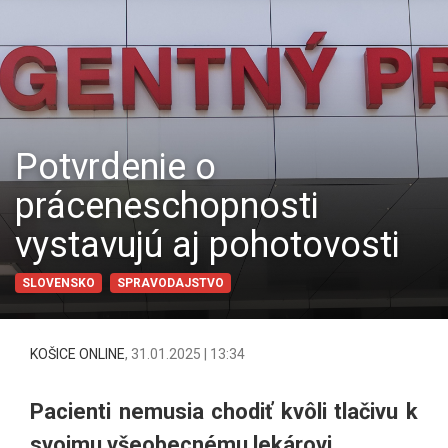
Potvrdenie o
práceneschopnosti
vystavujú aj pohotovosti
SLOVENSKO
SPRAVODAJSTVO
KOŠICE ONLINE
,
31.01.2025 | 13:34
Pacienti nemusia chodiť kvôli tlačivu k
svojmu všeobecnému lekárovi.