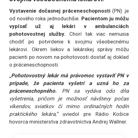
Vystavenie dočasnej práceneschopnosti
(PN) je
od nového roka jednoduchšie.
Pacientom ju môžu
vypísať už aj lekári v ambulanciách
pohotovostnej služby.
Chorí tak viac nemusia
chodiť po potvrdenie k svojmu všeobecnému
lekárovi. Okrem liekov a lekárskej správy môžu
pacienti po novom na pohotovosti dostať aj doklad
o práceneschopnosti.
„
Pohotovostný lekár má právomoc vystaviť PN v
prípade, že pacienta vyšetrí a uzná ho za
práceneschopného.
PN sa vydáva odo dňa
vyšetrenia, pričom je možnosť návštevy počas
víkendov, sviatkov či mimo ordinačných hodín
praktického lekára,“
uviedol pre Rádio Košice
hovorca ministerstva zdravotníctva Andrej Wallner.