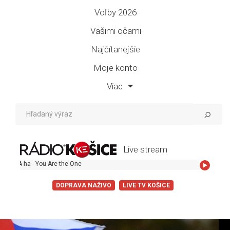
Voľby 2026
Vašimi očami
Najčítanejšie
Moje konto
Viac
Live stream
u Are the One
DOPRAVA NAŽIVO
LIVE TV KOŠICE