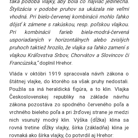
taká podoba vlajky, aby bola čo najviac jedinečná.
Štylizácia v podobe pruhov sa ukázala nie veľmi
vhodná. Pri bielo-červenej kombinácii mohlo ľahko
dôjsť k zámene s rakúskou, resp. poľskou vlajkou.
Pri kombinácii farieb biela-modrá-červená
usporiadaných v horizontálnych alebo zvislých
pruhoch taktiež hrozilo, že vlajka sa ľahko zamení s
vlajkou Kráľovstva Srbov, Chorvátov a Slovincov či
Francúzska,“
doplnil Hrehor.
Vláda v októbri 1919 spracovala návrh zákona o
štátnej vlajke, do ktorého sa však pruhy nedostali.
Použila sa iná heraldická figúra, a to klin. Vlajka
Československej republiky na základe návrhu
zákona pozostáva zo spodného červeného poľa a
vrchného bieleho poľa a pri žrďovej strane je medzi
nich vsunutý modrý klin. Výška (dĺžka) klina sa
rovná tretine dĺžky vlajky, šírka (základňa) klina je
rovnaká ako šírka vlajky, čo potvrdil aj Hrehor: