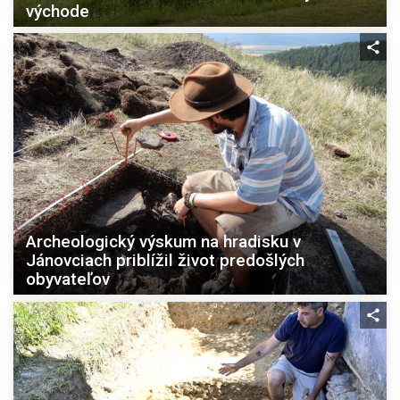
východe
Archeologický výskum na hradisku v
Jánovciach priblížil život predošlých
obyvateľov