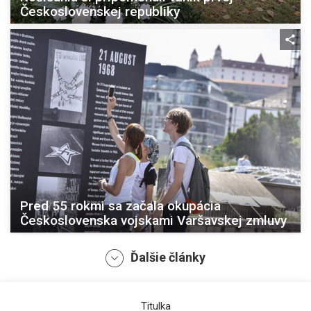
Československej republiky
Pred 55 rokmi sa začala okupácia
Československa vojskami Varšavskej zmluvy
Ďalšie články
Titulka