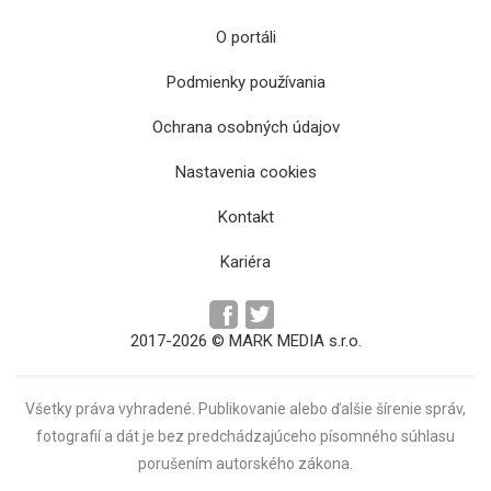
O portáli
Podmienky používania
Ochrana osobných údajov
VSM oslávi 120 rokov od otvorenia
historickej účelovej budovy zaujímavým
Nastavenia cookies
programom
Kontakt
Kariéra
2017-2026 © MARK MEDIA s.r.o.
Všetky práva vyhradené. Publikovanie alebo ďalšie šírenie správ,
fotografií a dát je bez predchádzajúceho písomného súhlasu
porušením autorského zákona.