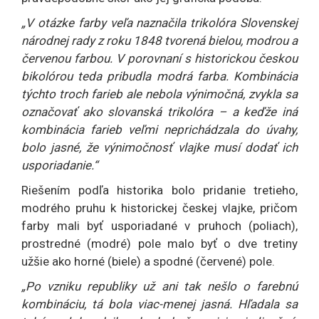
„V otázke farby veľa naznačila trikolóra Slovenskej
národnej rady z roku 1848 tvorená bielou, modrou a
červenou farbou. V porovnaní s historickou českou
bikolórou teda pribudla modrá farba. Kombinácia
týchto troch farieb ale nebola výnimočná, zvykla sa
označovať ako slovanská trikolóra – a keďže iná
kombinácia farieb veľmi neprichádzala do úvahy,
bolo jasné, že výnimočnosť vlajke musí dodať ich
usporiadanie.“
Riešením podľa historika bolo pridanie tretieho,
modrého pruhu k historickej českej vlajke, pričom
farby mali byť usporiadané v pruhoch (poliach),
prostredné (modré) pole malo byť o dve tretiny
užšie ako horné (biele) a spodné (červené) pole.
„Po vzniku republiky už ani tak nešlo o farebnú
kombináciu, tá bola viac-menej jasná. Hľadala sa