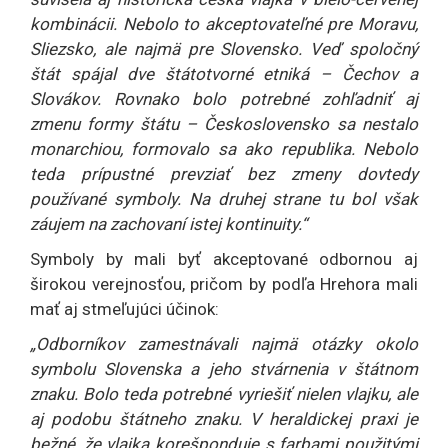
kombinácii. Nebolo to akceptovateľné pre Moravu,
Sliezsko, ale najmä pre Slovensko. Veď spoločný
štát spájal dve štátotvorné etniká – Čechov a
Slovákov. Rovnako bolo potrebné zohľadniť aj
zmenu formy štátu – Československo sa nestalo
monarchiou, formovalo sa ako republika. Nebolo
teda prípustné prevziať bez zmeny dovtedy
používané symboly. Na druhej strane tu bol však
záujem na zachovaní istej kontinuity.“
Symboly by mali byť akceptované odbornou aj
širokou verejnosťou, pričom by podľa Hrehora mali
mať aj stmeľujúci účinok:
„Odborníkov zamestnávali najmä otázky okolo
symbolu Slovenska a jeho stvárnenia v štátnom
znaku. Bolo teda potrebné vyriešiť nielen vlajku, ale
aj podobu štátneho znaku. V heraldickej praxi je
bežné, že vlajka korešponduje s farbami použitými