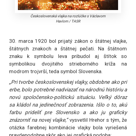
Československá vlajka na rozlúčke s Václavom
Havlom
/
TASR
30. marca 1920 bol prijatý zákon o štátnej vlajke,
štátnych znakoch a štátnej pečati. Na štátnom
znaku k symbolu leva pribudol aj štítok so
symbolikou dvojitého strieborného kríža na
modrom trojvrší, teda symbol Slovenska.
„Pri tvorbe československej vlajky, obdobne ako pri
erbe, bolo potrebné nadviazať na národnú históriu a
novú spoločensko-politickú situáciu. Veľký dôraz
sa kládol na jedinečnosť zobrazenia. Išlo o to, akú
farbu prideliť pre Slovensko a ako ju graficky
znázorniť na novej vlajke,“
vysvetlil Hrehor s tým, že
otázka farebnej kombinácie vlajky bola vyriešená
pravdepodobne skôr ako jej grafická podoba: