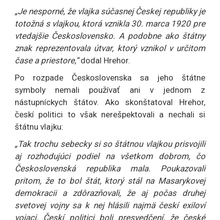
„Je nesporné, že vlajka súčasnej Českej republiky je
totožná s vlajkou, ktorá vznikla 30. marca 1920 pre
vtedajšie Československo. A podobne ako štátny
znak reprezentovala útvar, ktorý vznikol v určitom
čase a priestore,“
dodal Hrehor.
Po rozpade Československa sa jeho štátne
symboly nemali používať ani v jednom z
nástupníckych štátov. Ako skonštatoval Hrehor,
českí politici to však nerešpektovali a nechali si
štátnu vlajku:
„Tak trochu sebecky si so štátnou vlajkou prisvojili
aj rozhodujúci podiel na všetkom dobrom, čo
Československá republika mala. Poukazovali
pritom, že to bol štát, ktorý stál na Masarykovej
demokracii a zdôrazňovali, že aj počas druhej
svetovej vojny sa k nej hlásili najmä českí exiloví
vojaci. Českí politici boli presvedčení, že české