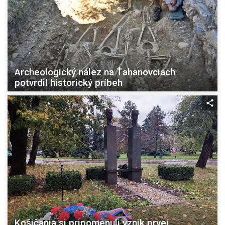
Archeologický nález na Ťahanovciach
potvrdil historický príbeh
Košičania si pripomenuli vznik prvej