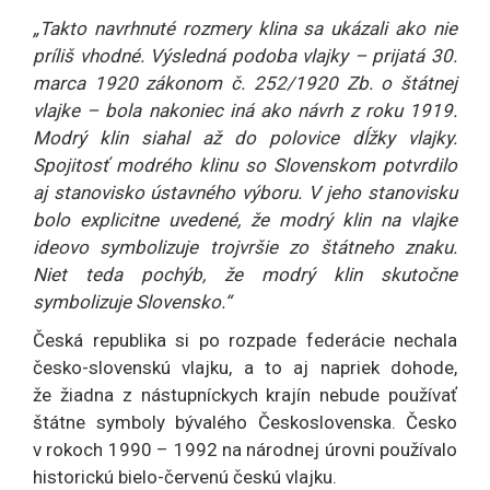
„Takto navrhnuté rozmery klina sa ukázali ako nie
príliš vhodné. Výsledná podoba vlajky – prijatá 30.
marca 1920 zákonom č. 252/1920 Zb. o štátnej
vlajke – bola nakoniec iná ako návrh z roku 1919.
Modrý klin siahal až do polovice dĺžky vlajky.
Spojitosť modrého klinu so Slovenskom potvrdilo
aj stanovisko ústavného výboru. V jeho stanovisku
bolo explicitne uvedené, že modrý klin na vlajke
ideovo symbolizuje trojvršie zo štátneho znaku.
Niet teda pochýb, že modrý klin skutočne
symbolizuje Slovensko.“
Česká republika si po rozpade federácie nechala
česko-slovenskú vlajku, a to aj napriek dohode,
že žiadna z nástupníckych krajín nebude používať
štátne symboly bývalého Československa. Česko
v rokoch 1990 – 1992 na národnej úrovni používalo
historickú bielo-červenú českú vlajku.