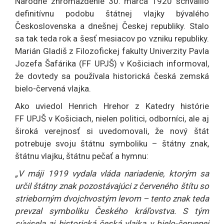
Národné zhromaždenie 30. marca 1920 schválilo
definitívnu podobu štátnej vlajky bývalého
Československa a dnešnej Českej republiky. Stalo
sa tak teda rok a šesť mesiacov po vzniku republiky.
Marián Gladiš z Filozofickej fakulty Univerzity Pavla
Jozefa Šafárika (FF UPJŠ) v Košiciach informoval,
že dovtedy sa používala historická česká zemská
bielo-červená vlajka.
Ako uviedol Henrich Hrehor z Katedry histórie
FF UPJŠ v Košiciach, nielen politici, odborníci, ale aj
široká verejnosť si uvedomovali, že nový štát
potrebuje svoju štátnu symboliku – štátny znak,
štátnu vlajku, štátnu pečať a hymnu:
„V máji 1919 vydala vláda nariadenie, ktorým sa
určil štátny znak pozostávajúci z červeného štítu so
strieborným dvojchvostým levom – tento znak teda
prevzal symboliku Českého kráľovstva. S tým
súvisela aj historická česká vlajka v bielo-červenej