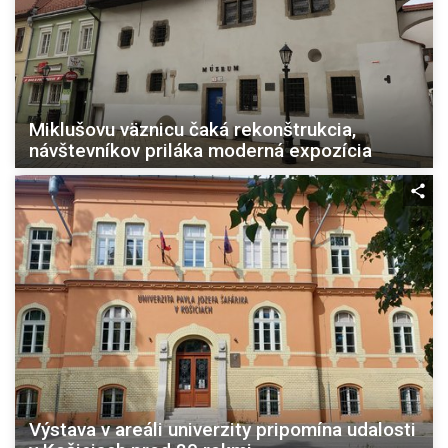
Miklušovu väznicu čaká rekonštrukcia,
návštevníkov priláka moderná expozícia
Výstava v areáli univerzity pripomína udalosti