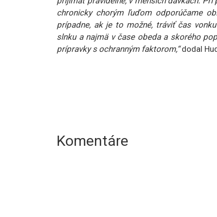
prijímať pravidelne, v menších dávkach. Pri
chronicky chorým ľuďom odporúčame obmed
prípadne, ak je to možné, tráviť čas von
slnku a najmä v čase obeda a skorého popol
prípravky s ochranným faktorom,“
dodal Hud
Komentáre