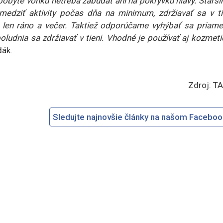
 pobyte vonku netreba zabúdať ani na pokrývku hlavy. Starš
ziť aktivity počas dňa na minimum, zdržiavať sa v tie
ku len ráno a večer. Taktiež odporúčame vyhýbať sa priam
udnia sa zdržiavať v tieni. Vhodné je používať aj kozmeti
ák.
Zdroj: T
Sledujte najnovšie články na našom Facebo