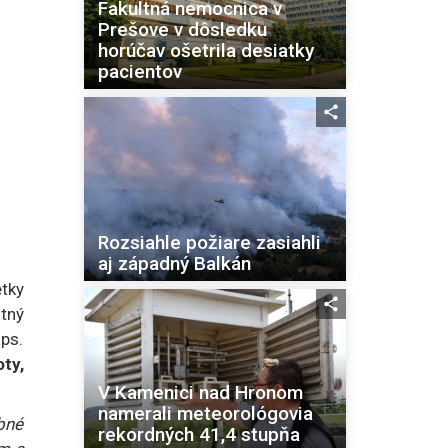
Fakultná nemocnica v
Prešove v dôsledku
horúčav ošetrila desiatky
pacientov
Rozsiahle požiare zasiahli
aj západný Balkán
tky
itný
aps.
ty,
V Kamenici nad Hronom
namerali meteorológovia
bné
rekordných 41,4 stupňa