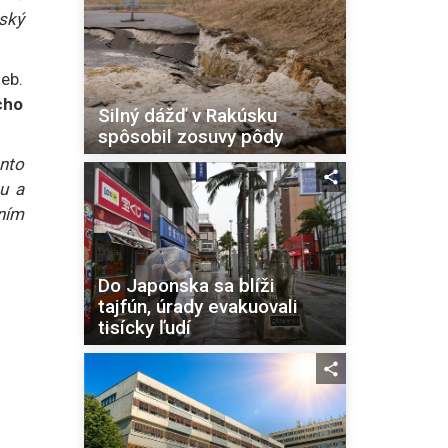
ský
eb.
cho
Silný dážď v Rakúsku
spôsobil zosuvy pôdy
nto
tu a
ním
Do Japonska sa blíži
tajfún, úrady evakuovali
tisícky ľudí