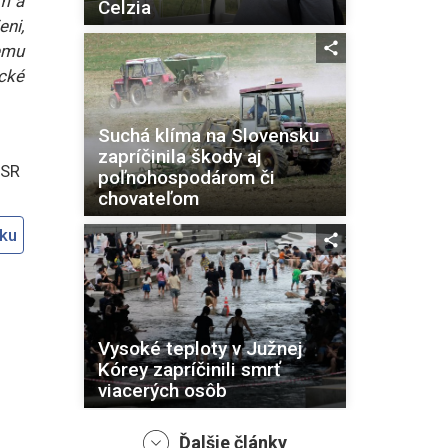
ím a
Celzia
ni,
emu
cké
Suchá klíma na Slovensku
zapríčinila škody aj
ASR
poľnohospodárom či
chovateľom
oku
Vysoké teploty v Južnej
Kórey zapríčinili smrť
viacerých osôb
Ďalšie články