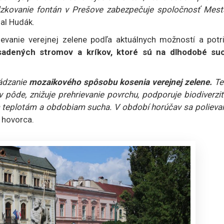
zkovanie fontán v Prešove zabezpečuje spoločnosť Mest
al Hudák.
evanie verejnej zelene podľa aktuálnych možností a potri
sadených stromov a kríkov, ktoré sú na dlhodobé su
vádzanie
mozaikového spôsobu kosenia verejnej zelene.
Te
 pôde, znižuje prehrievanie povrchu, podporuje biodiverzi
m teplotám a obdobiam sucha. V období horúčav sa polieva
 hovorca.