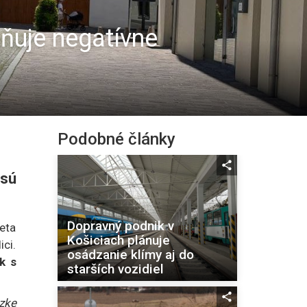
rňuje negatívne
Podobné články
 sú
Dopravný podnik v
eta
Košiciach plánuje
ci.
osádzanie klímy aj do
k s
starších vozidiel
zke