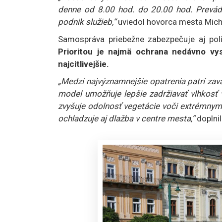
denne od 8.00 hod. do 20.00 hod. Prevád
podnik služieb,“
uviedol hovorca mesta Mich
Samospráva priebežne zabezpečuje aj poli
Prioritou je najmä ochrana nedávno vy
najcitlivejšie.
„Medzi najvýznamnejšie opatrenia patrí za
model umožňuje lepšie zadržiavať vlhkosť v
zvyšuje odolnosť vegetácie voči extrémny
ochladzuje aj dlažba v centre mesta,“
doplnil