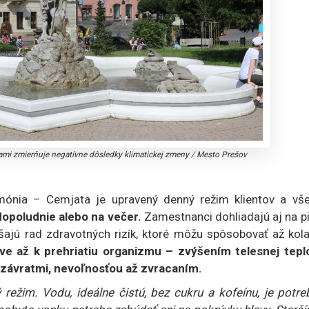
iami zmierňuje negatívne dôsledky klimatickej zmeny
/
Mesto Prešov
mónia – Cemjata je upravený denný režim klientov a vše
dopoludnie alebo na večer.
Zamestnanci dohliadajú aj na p
nášajú rad zdravotných rizík, ktoré môžu spôsobovať až kol
e až k prehriatiu organizmu – zvýšením telesnej teplo
, závratmi, nevoľnosťou až zvracaním.
ežim. Vodu, ideálne čistú, bez cukru a kofeínu, je potre