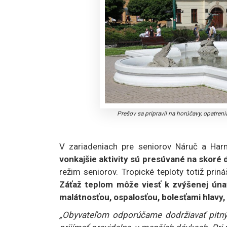
Prešov sa pripravil na horúčavy, opatren
V zariadeniach pre seniorov Náruč a Har
vonkajšie aktivity sú presúvané na skoré 
režim seniorov. Tropické teploty totiž pri
Záťaž teplom môže viesť k zvýšenej únav
malátnosťou, ospalosťou, bolesťami hlavy
„Obyvateľom odporúčame dodržiavať pitný r