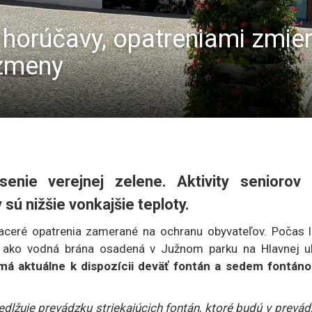
a horúčavy, opatreniami zmie
 zmeny
enie verejnej zelene. Aktivity seniorov
sú nižšie vonkajšie teploty.
iaceré opatrenia zamerané na ochranu obyvateľov. Počas l
 ako vodná brána osadená v Južnom parku na Hlavnej uli
á aktuálne k dispozícii deväť fontán a sedem fontáno
lžuje prevádzku striekajúcich fontán, ktoré budú v prevád