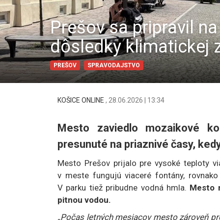
Prešov sa pripravil n
dôsledky klimatickej
PREŠOV
SPRAVODAJSTVO
KOŠICE ONLINE
,
28.06.2026 | 13:34
Mesto zaviedlo mozaikové kos
presunuté na priaznivé časy, kedy 
Mesto Prešov prijalo pre vysoké teploty v
v meste fungujú viaceré fontány, rovnako
V parku tiež pribudne vodná hmla.
Mesto m
pitnou vodou.
„Počas letných mesiacov mesto zároveň pred