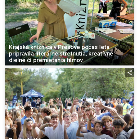
Krajská knižnica v Prešove počas leta
pripravila literárne stretnutia, kreatívne
dielne či premietania filmov