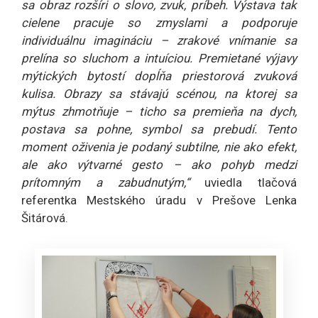
sa obraz rozšíri o slovo, zvuk, príbeh. Výstava tak
cielene pracuje so zmyslami a podporuje
individuálnu imagináciu – zrakové vnímanie sa
prelína so sluchom a intuíciou. Premietané výjavy
mýtických bytostí dopĺňa priestorová zvuková
kulisa. Obrazy sa stávajú scénou, na ktorej sa
mýtus zhmotňuje – ticho sa premieňa na dych,
postava sa pohne, symbol sa prebudí. Tento
moment oživenia je podaný subtilne, nie ako efekt,
ale ako výtvarné gesto – ako pohyb medzi
prítomným a zabudnutým,“
uviedla tlačová
referentka Mestského úradu v Prešove Lenka
Šitárová.