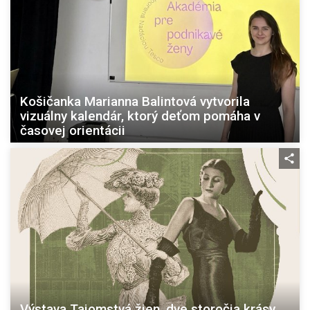
Košičanka Marianna Balintová vytvorila
vizuálny kalendár, ktorý deťom pomáha v
časovej orientácii
Výstava Tajomstvá žien, dve storočia krásy