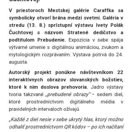
V priestoroch Mestskej galérie Caraffka sa
symbolicky otvorí brána medzi svetmi. Galéria v
stredu (13. 8.) sprístupní výstavu Ivety Polák
Čuchtovej s názvom Stratené dedičstvo a
podtitulom Prebudenie.
Expozícia v sebe spája
výtvarné umenie s digitálnou animáciou, zvukom a
mytologickým rozprávaním. Výstava potrvá do 24.
augusta.
Autorský projekt ponúkne návštevníkom 22
interaktívnych obrazov slovanských božstiev,
ktoré k nim doslova prehovoria.
Jadro výstavy
tvoria takzvané
„prebudené obrazy“
– sedem diel,
ktoré prostredníctvom digitálneho média v
pravidelných intervaloch ožívajú.
„Každé z diel nesie v sebe ukrytý hlas, ktorý možno
odhaliť prostredníctvom QR kódov – po ich načítaní