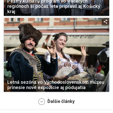
Pestrý kultúrny program vo viacerých
regiónoch si počas leta pripravil aj Košický
kraj
Letná sezóna vo Východoslovenskom múzeu
prinesie nové expozície aj podujatia
Ďalšie články