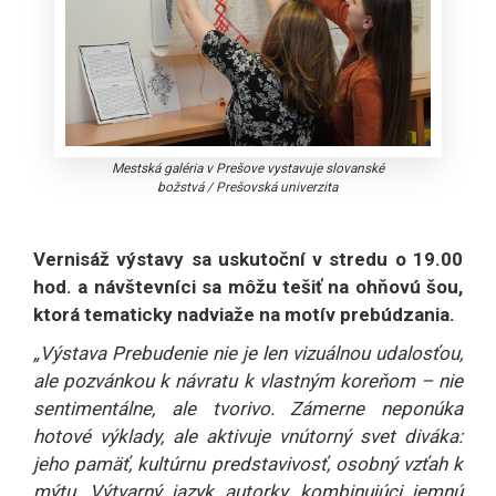
Mestská galéria v Prešove vystavuje slovanské
božstvá
/
Prešovská univerzita
Vernisáž výstavy sa uskutoční v stredu o 19.00
hod. a návštevníci sa môžu tešiť na ohňovú šou,
ktorá tematicky nadviaže na motív prebúdzania.
„Výstava Prebudenie nie je len vizuálnou udalosťou,
ale pozvánkou k návratu k vlastným koreňom – nie
sentimentálne, ale tvorivo. Zámerne neponúka
hotové výklady, ale aktivuje vnútorný svet diváka:
jeho pamäť, kultúrnu predstavivosť, osobný vzťah k
mýtu. Výtvarný jazyk autorky, kombinujúci jemnú