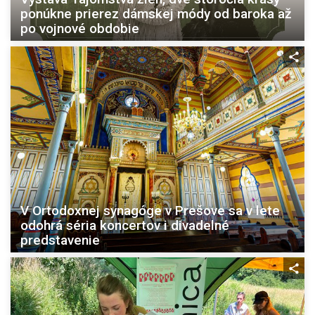
ponúkne prierez dámskej módy od baroka až
po vojnové obdobie
V Ortodoxnej synagóge v Prešove sa v lete
odohrá séria koncertov i divadelné
predstavenie