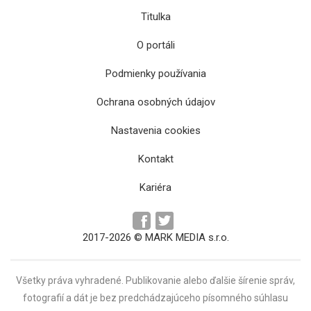
Titulka
O portáli
Podmienky používania
Ochrana osobných údajov
Miklušova väznica v Košiciach sa
zrekonštruuje, archeológovia tam našli aj
Nastavenia cookies
zlomky keramiky či mince
Kontakt
Kariéra
2017-2026 © MARK MEDIA s.r.o.
Všetky práva vyhradené. Publikovanie alebo ďalšie šírenie správ,
fotografií a dát je bez predchádzajúceho písomného súhlasu