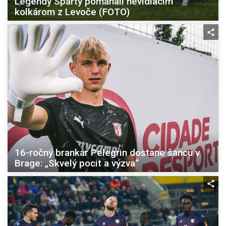
Legendy Sparty pomáhali nevidiacim
kolkárom z Levoče (FOTO)
16-ročný brankár Pelegrin dostane šancu v
Brage: „Skvelý pocit a výzva“