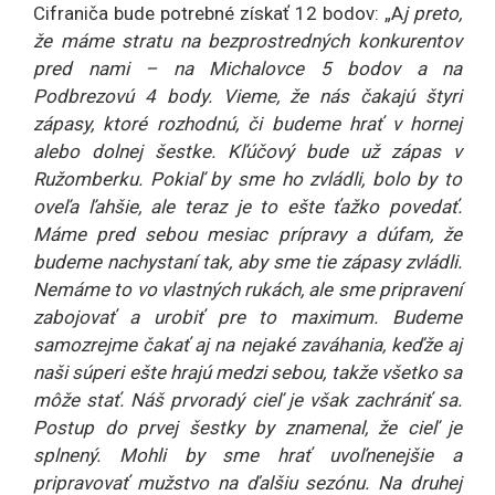
Cifraniča bude potrebné získať 12 bodov: „A
j preto,
že máme stratu na bezprostredných konkurentov
pred nami – na Michalovce 5 bodov a na
Podbrezovú 4 body. Vieme, že nás čakajú štyri
zápasy, ktoré rozhodnú, či budeme hrať v hornej
alebo dolnej šestke. Kľúčový bude už zápas v
Ružomberku. Pokiaľ by sme ho zvládli, bolo by to
oveľa ľahšie, ale teraz je to ešte ťažko povedať.
Máme pred sebou mesiac prípravy a dúfam, že
budeme nachystaní tak, aby sme tie zápasy zvládli.
Nemáme to vo vlastných rukách, ale sme pripravení
zabojovať a urobiť pre to maximum. Budeme
samozrejme čakať aj na nejaké zaváhania, keďže aj
naši súperi ešte hrajú medzi sebou, takže všetko sa
môže stať. Náš prvoradý cieľ je však zachrániť sa.
Postup do prvej šestky by znamenal, že cieľ je
splnený. Mohli by sme hrať uvoľnenejšie a
pripravovať mužstvo na ďalšiu sezónu. Na druhej