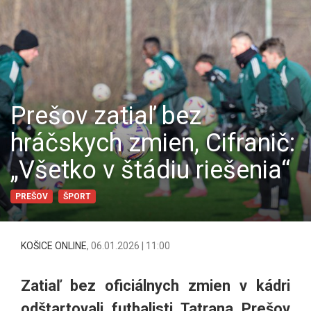
Prešov zatiaľ bez
hráčskych zmien, Cifranič:
„Všetko v štádiu riešenia“
PREŠOV
ŠPORT
KOŠICE ONLINE
,
06.01.2026 | 11:00
Zatiaľ bez oficiálnych zmien v kádri
odštartovali futbalisti Tatrana Prešov