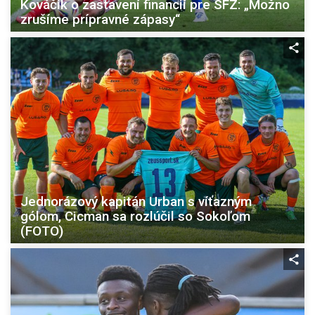
Kováčik o zastavení financií pre SFZ: „Možno
zrušíme prípravné zápasy“
Jednorázový kapitán Urban s víťazným
gólom, Cicman sa rozlúčil so Sokoľom
(FOTO)