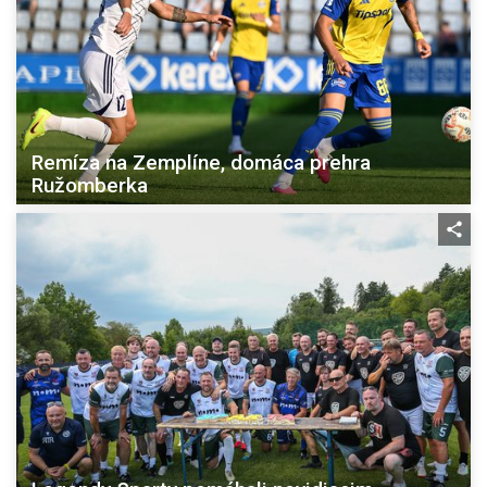
Remíza na Zemplíne, domáca prehra
Ružomberka