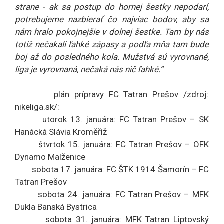
strane - ak sa postup do hornej šestky nepodarí,
potrebujeme nazbierať čo najviac bodov, aby sa
nám hralo pokojnejšie v dolnej šestke. Tam by nás
totiž nečakali ľahké zápasy a podľa mňa tam bude
boj až do posledného kola. Mužstvá sú vyrovnané,
liga je vyrovnaná, nečaká nás nič ľahké.“
plán prípravy FC Tatran Prešov /zdroj:
nikeliga.sk/:
utorok 13. januára: FC Tatran Prešov – SK
Hanácká Slávia Kroměříž
štvrtok 15. januára: FC Tatran Prešov – OFK
Dynamo Malženice
sobota 17. januára: FC ŠTK 1914 Šamorín – FC
Tatran Prešov
sobota 24. januára: FC Tatran Prešov – MFK
Dukla Banská Bystrica
sobota 31. januára: MFK Tatran Liptovský