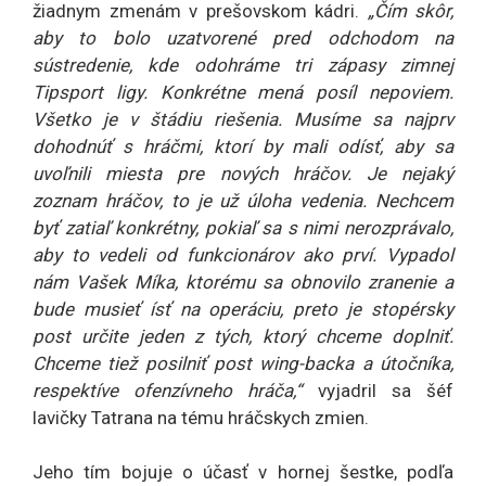
žiadnym zmenám v prešovskom kádri.
„Čím skôr,
aby to bolo uzatvorené pred odchodom na
sústredenie, kde odohráme tri zápasy zimnej
Tipsport ligy. Konkrétne mená posíl nepoviem.
Všetko je v štádiu riešenia. Musíme sa najprv
dohodnúť s hráčmi, ktorí by mali odísť, aby sa
uvoľnili miesta pre nových hráčov. Je nejaký
zoznam hráčov, to je už úloha vedenia. Nechcem
byť zatiaľ konkrétny, pokiaľ sa s nimi nerozprávalo,
aby to vedeli od funkcionárov ako prví. Vypadol
nám Vašek Míka, ktorému sa obnovilo zranenie a
bude musieť ísť na operáciu, preto je stopérsky
post určite jeden z tých, ktorý chceme doplniť.
Chceme tiež posilniť post wing-backa a útočníka,
respektíve ofenzívneho hráča,“
vyjadril sa šéf
lavičky Tatrana na tému hráčskych zmien.
Jeho tím bojuje o účasť v hornej šestke, podľa