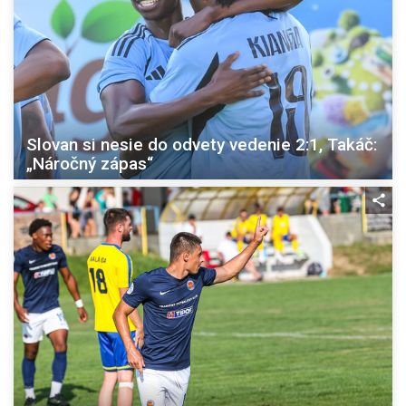
Slovan si nesie do odvety vedenie 2:1, Takáč:
„Náročný zápas“