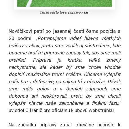
Tatran odštartoval prípravu
/
tasr
Nováčikovi patrí po jesennej časti ôsma pozícia s
20 bodmi. „
Potrebujeme vidieť hlavne všetkých
hráčov v akcii, preto sme zvolili aj sústredenie, kde
budeme hrať tri prípravné zápasy tak, aby sme mali
prehľad. Príprava je krátka, veľké zmeny
nechystáme, ale káder by sme chceli vhodne
doplniť maximálne tromi hráčmi. Chceme vylepšiť
našu hru v defenzíve, no najmä tú v ofenzíve. Dávali
sme málo gólov a v ôsmich zápasoch sme
dokonca ani neskórovali, preto by sme chceli
vylepšiť hlavne naše zakončenie a finálnu fázu,“
uviedol Cifranič pre oficiálnu klubovú webstránku.
Na začiatku prípravy zatiaľ oficiálne neprišlo k