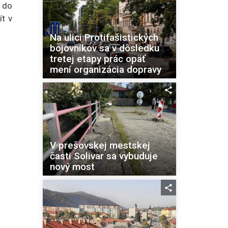
 do
ít v
Na ulici Protifašistických
bojovníkov sa v dôsledku
tretej etapy prác opäť
mení organizácia dopravy
V prešovskej mestskej
časti Solivar sa vybuduje
nový most