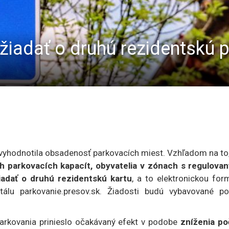
iadať o druhú rezidentskú p
yhodnotila obsadenosť parkovacích miest. Vzhľadom na to,
h parkovacích kapacít, obyvatelia v zónach s regulova
dať o druhú rezidentskú kartu
, a to elektronickou for
tálu parkovanie.presov.sk. Žiadosti budú vybavované po
parkovania prinieslo očakávaný efekt v podobe
zníženia po