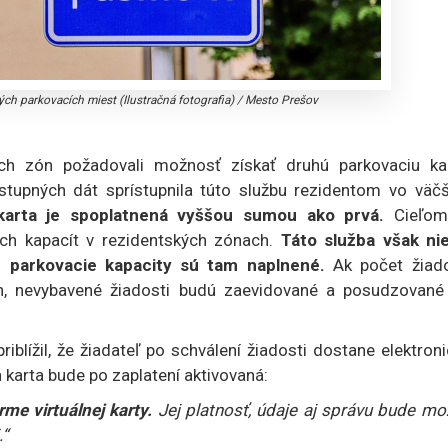
ch parkovacích miest (Ilustračná fotografia)
/
Mesto Prešov
ch zón požadovali možnosť získať druhú parkovaciu kar
upných dát sprístupnila túto službu rezidentom vo väčš
karta je spoplatnená vyššou sumou ako prvá.
Cieľom
cích kapacít v rezidentských zónach.
Táto služba však nie
e parkovacie kapacity sú tam naplnené.
Ak počet žiado
h, nevybavené žiadosti budú zaevidované a posudzované 
blížil, že žiadateľ po schválení žiadosti dostane elektron
 karta bude po zaplatení aktivovaná:
me virtuálnej karty.
Jej platnosť, údaje aj správu bude mo
.“