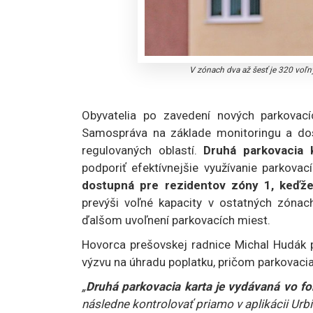
V zónach dva až šesť je 320 voľný
Obyvatelia po zavedení nových parkovací
Samospráva na základe monitoringu a dost
regulovaných oblastí.
Druhá parkovacia 
podporiť efektívnejšie využívanie parkova
dostupná pre rezidentov zóny 1, keďž
prevýši voľné kapacity v ostatných zónac
ďalšom uvoľnení parkovacích miest.
Hovorca prešovskej radnice Michal Hudák pri
výzvu na úhradu poplatku, pričom parkovacia
„
Druhá parkovacia karta je vydávaná vo for
následne kontrolovať priamo v aplikácii Urbi