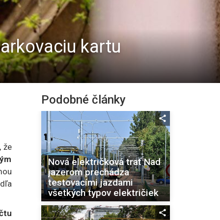
arkovaciu kartu
Podobné články
 že
ným
Nová električková trať Nad
jazerom prechádza
mou
testovacími jazdami
dľa
všetkých typov električiek
čtu