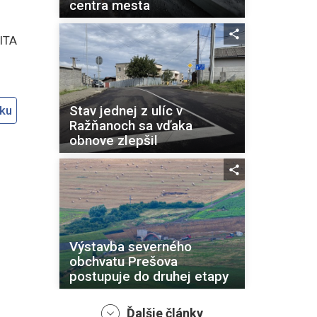
centra mesta
SITA
Stav jednej z ulíc v
oku
Ražňanoch sa vďaka
obnove zlepšil
Výstavba severného
obchvatu Prešova
postupuje do druhej etapy
Ďalšie články