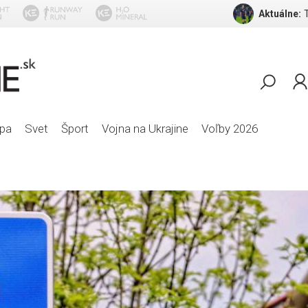
Aktuálne:
pa
Svet
Šport
Vojna na Ukrajine
Voľby 2026