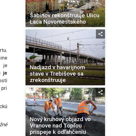
Sabinov rekonštruuje Ulicu
Laca Novomestského
tu.
ine
 je
Nadjazd v havarijnom
 je
stave v Trebišove sa
zrekonštruuje
stí
pri
ickú
Nový kruhový objazd vo
žné
Vranove nad Topľou
prispeje k odľahčeniu