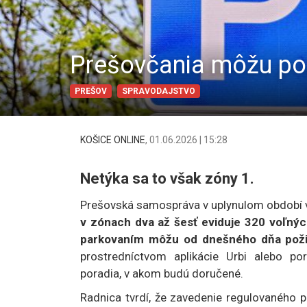
Prešovčania môžu pož
PREŠOV
SPRAVODAJSTVO
KOŠICE ONLINE
,
01.06.2026 | 15:28
Netýka sa to však zóny 1.
Prešovská samospráva v uplynulom období v
v zónach dva až šesť eviduje 320 voľnýc
parkovaním môžu od dnešného dňa požia
prostredníctvom aplikácie Urbi alebo por
poradia, v akom budú doručené.
Radnica tvrdí, že zavedenie regulovaného 