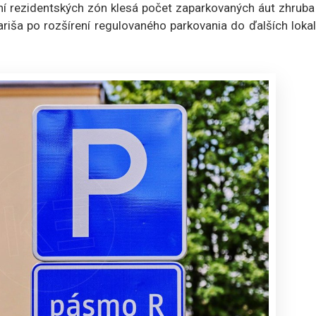
ní rezidentských zón klesá počet zaparkovaných áut zhruba
riša po rozšírení regulovaného parkovania do ďalších lokal