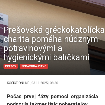
Prešovská gréckokatolícka
charita pomáha núdznym
potravinovými a
hygienickými balíčkami
PREŠOV
SPRAVODAJSTVO
KOŠICE ONLINE
,
03.11.2025 | 08:30
Počas prvej fázy pomoci organizácia
podporila takmer tisíc poberateľov.