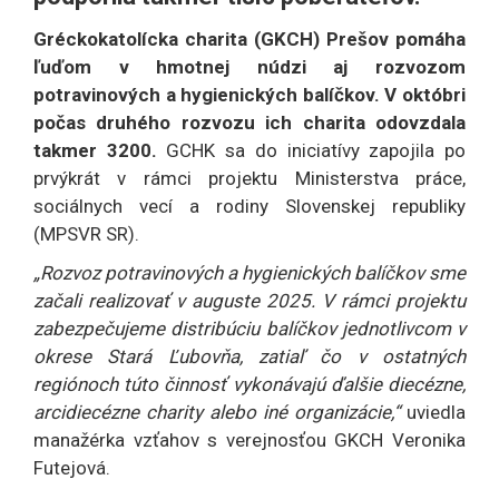
Gréckokatolícka charita (GKCH) Prešov pomáha
ľuďom v hmotnej núdzi aj rozvozom
potravinových a hygienických balíčkov. V októbri
počas druhého rozvozu ich charita odovzdala
takmer 3200.
GCHK sa do iniciatívy zapojila po
prvýkrát v rámci projektu Ministerstva práce,
sociálnych vecí a rodiny Slovenskej republiky
(MPSVR SR).
„Rozvoz potravinových a hygienických balíčkov sme
začali realizovať v auguste 2025. V rámci projektu
zabezpečujeme distribúciu balíčkov jednotlivcom v
okrese Stará Ľubovňa, zatiaľ čo v ostatných
regiónoch túto činnosť vykonávajú ďalšie diecézne,
arcidiecézne charity alebo iné organizácie,“
uviedla
manažérka vzťahov s verejnosťou GKCH Veronika
Futejová.