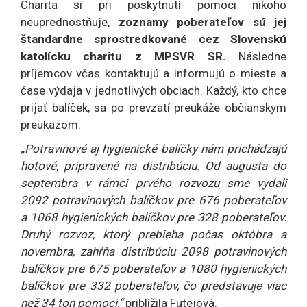
Charita si pri poskytnutí pomoci nikoho
neuprednostňuje,
zoznamy poberateľov sú jej
štandardne sprostredkované cez Slovenskú
katolícku charitu z MPSVR SR.
Následne
príjemcov včas kontaktujú a informujú o mieste a
čase výdaja v jednotlivých obciach. Každý, kto chce
prijať balíček, sa po prevzatí preukáže občianskym
preukazom.
„Potravinové aj hygienické balíčky nám prichádzajú
hotové, pripravené na distribúciu. Od augusta do
septembra v rámci prvého rozvozu sme vydali
2092 potravinových balíčkov pre 676 poberateľov
a 1068 hygienických balíčkov pre 328 poberateľov.
Druhý rozvoz, ktorý prebieha počas októbra a
novembra, zahŕňa distribúciu 2098 potravinových
balíčkov pre 675 poberateľov a 1080 hygienických
balíčkov pre 332 poberateľov, čo predstavuje viac
než 34 ton pomoci,“
priblížila Futejová.