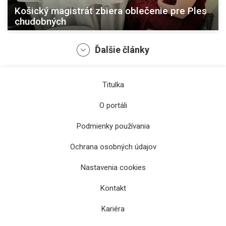
Košický magistrát zbiera oblečenie pre Ples
chudobných
Ďalšie články
Titulka
O portáli
Podmienky používania
Ochrana osobných údajov
Košický trojkráľový beh bude mať po
Nastavenia cookies
prvýkrát aj charitatívny rozmer
Kontakt
Kariéra