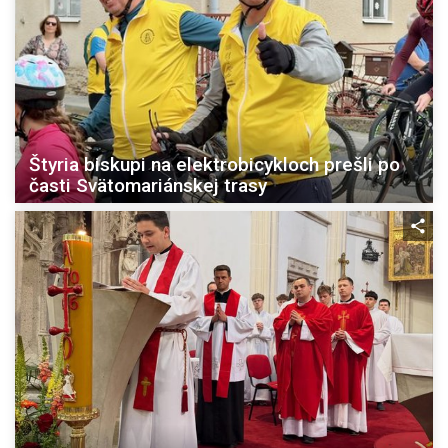
Štyria biskupi na elektrobicykloch prešli po
časti Svätomariánskej trasy