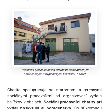
Prešovská gréckokatolícka charita pomáha núdznym
potravinovými a hygienickými balíčkami
/
TASR
Charita spolupracuje so starostami a terénnymi
sociálnymi pracovníkmi pri organizovaní výdaja
balíčkov v obciach.
Sociálni pracovníci charity pri
výdaji poskytujú aj poradenstvo.
So súkromnou