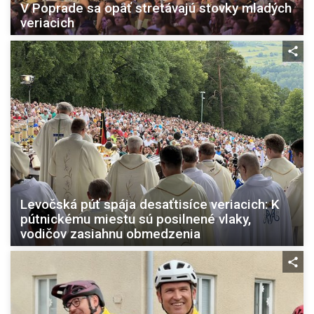
V Poprade sa opäť stretávajú stovky mladých
veriacich
Levočská púť spája desaťtisíce veriacich: K
pútnickému miestu sú posilnené vlaky,
vodičov zasiahnu obmedzenia