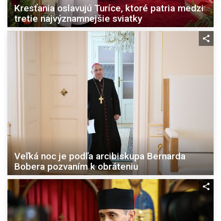
Kresťania oslavujú Turíce, ktoré patria medzi
tretie najvýznamnejšie sviatky
Veľká noc je podľa arcibiskupa Bernarda
Bobera pozvaním k obráteniu