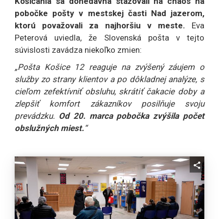
Košičania sa donedávna sťažovali na chaos na
pobočke pošty v mestskej časti Nad jazerom,
ktorú považovali za najhoršiu v meste.
Eva
Peterová uviedla, že Slovenská pošta v tejto
súvislosti zavádza niekoľko zmien:
„Pošta Košice 12 reaguje na zvýšený záujem o
služby zo strany klientov a po dôkladnej analýze, s
cieľom zefektívniť obsluhu, skrátiť čakacie doby a
zlepšiť komfort zákazníkov posilňuje svoju
prevádzku.
Od 20. marca pobočka zvýšila počet
obslužných miest.
“