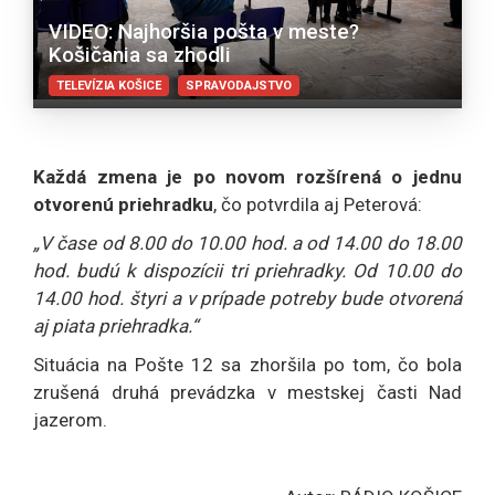
VIDEO: Najhoršia pošta v meste?
Košičania sa zhodli
TELEVÍZIA KOŠICE
SPRAVODAJSTVO
Každá zmena je po novom rozšírená o jednu
otvorenú priehradku
, čo potvrdila aj Peterová:
„V čase od 8.00 do 10.00 hod. a od 14.00 do 18.00
hod. budú k dispozícii tri priehradky. Od 10.00 do
14.00 hod. štyri a v prípade potreby bude otvorená
aj piata priehradka.“
Situácia na Pošte 12 sa zhoršila po tom, čo bola
zrušená druhá prevádzka v mestskej časti Nad
jazerom.