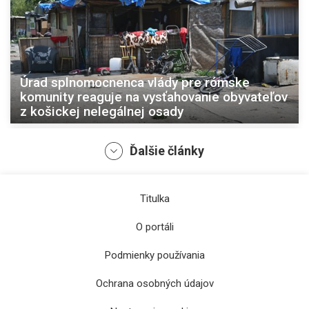
Úrad splnomocnenca vlády pre rómske
komunity reaguje na vysťahovanie obyvateľov
z košickej nelegálnej osady
Ďalšie články
Titulka
O portáli
Podmienky používania
Ochrana osobných údajov
O post starostu sídliska Nad jazerom