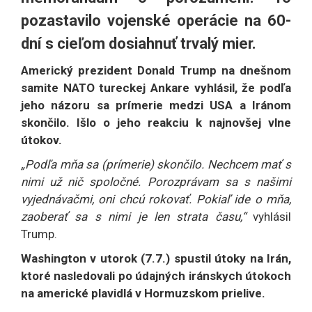
pozastavilo vojenské operácie na 60-
dní s cieľom dosiahnuť trvalý mier.
Americký prezident Donald Trump na dnešnom
samite NATO tureckej Ankare vyhlásil, že podľa
jeho názoru sa prímerie medzi USA a Iránom
skončilo. Išlo o jeho reakciu k najnovšej vlne
útokov.
„Podľa mňa sa (prímerie) skončilo. Nechcem mať s
nimi už nič spoločné. Porozprávam sa s našimi
vyjednávačmi, oni chcú rokovať. Pokiaľ ide o mňa,
zaoberať sa s nimi je len strata času,“
vyhlásil
Trump.
Washington v utorok (7.7.) spustil útoky na Irán,
ktoré nasledovali po údajných iránskych útokoch
na americké plavidlá v Hormuzskom prielive.