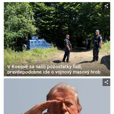
V Kosove sa našli pozostatky ľudí,
pravdepodobne ide o vojnový masový hrob