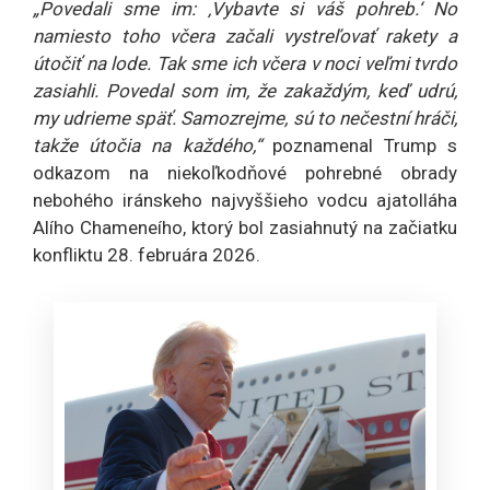
„Povedali sme im: ‚Vybavte si váš pohreb.‘ No
namiesto toho včera začali vystreľovať rakety a
útočiť na lode. Tak sme ich včera v noci veľmi tvrdo
zasiahli. Povedal som im, že zakaždým, keď udrú,
my udrieme späť. Samozrejme, sú to nečestní hráči,
takže útočia na každého,“
poznamenal Trump s
odkazom na niekoľkodňové pohrebné obrady
nebohého iránskeho najvyššieho vodcu ajatolláha
Alího Chameneího, ktorý bol zasiahnutý na začiatku
konfliktu 28. februára 2026.