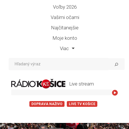
Voľby 2026
Vašimi očami
Najčítanejšie
Moje konto
Viac
Live stream
Roxette - Th
DOPRAVA NAŽIVO
LIVE TV KOŠICE