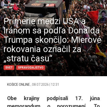
Prímerie medzi USA a
Iránom sa podľa Donalda
Trumpa skončilo: Mierové
rokovania označil za
„stratu času“
SVET
SPRAVODAJSTVO
KOŠICE ONLINE
,
08.07.2026 | 12:31
Obe krajiny podpísali 17. júna
memorandum o porozumení. To