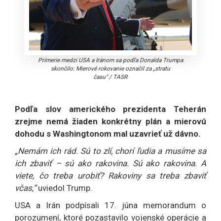
Prímerie medzi USA a Iránom sa podľa Donalda Trumpa
skončilo: Mierové rokovanie označil za „stratu
času“
/
TASR
Podľa slov amerického prezidenta Teherán
zrejme nemá žiaden konkrétny plán a mierovú
dohodu s Washingtonom mal uzavrieť už dávno.
„Nemám ich rád. Sú to zlí, chorí ľudia a musíme sa
ich zbaviť – sú ako rakovina. Sú ako rakovina. A
viete, čo treba urobiť? Rakoviny sa treba zbaviť
včas,“
uviedol Trump.
USA a Irán podpísali 17. júna memorandum o
porozumení, ktoré pozastavilo vojenské operácie a