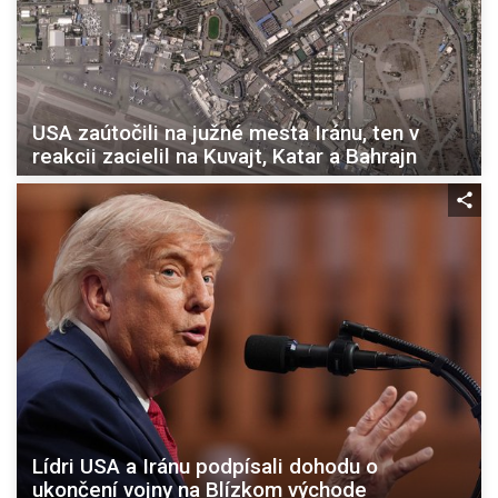
USA zaútočili na južné mesta Iránu, ten v
reakcii zacielil na Kuvajt, Katar a Bahrajn
Lídri USA a Iránu podpísali dohodu o
ukončení vojny na Blízkom východe