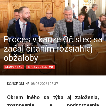
Proces v kauze Očistec sa
začal čítaním rozsiahlej
obžaloby
SLOVENSKO
SPRAVODAJSTVO
KOŠICE ONLINE
,
08.06.2026 | 08:37
Okrem iného sa týka aj založenia,
zosnovania a podporovania