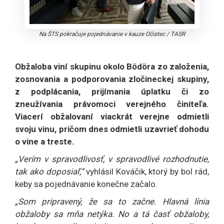
Na ŠTS pokračuje pojednávanie v kauze Očistec
/
TASR
Obžaloba viní skupinu okolo Bödöra zo založenia,
zosnovania a podporovania zločineckej skupiny,
z podplácania, prijímania úplatku či zo
zneužívania právomoci verejného činiteľa.
Viacerí obžalovaní viackrát verejne odmietli
svoju vinu, pričom dnes odmietli uzavrieť dohodu
o vine a treste.
„Verím v spravodlivosť, v spravodlivé rozhodnutie,
tak ako doposiaľ,“
vyhlásil Kováčik, ktorý by bol rád,
keby sa pojednávanie konečne začalo.
„Som pripravený, že sa to začne. Hlavná línia
obžaloby sa mňa netýka. No a tá časť obžaloby,