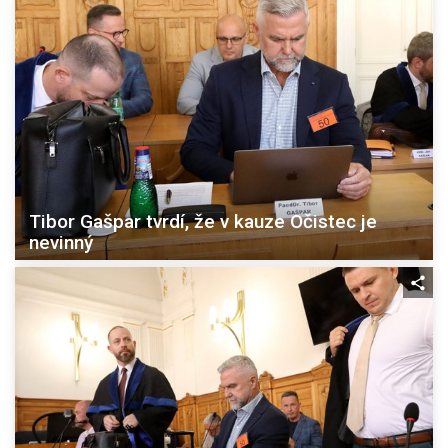
Tibor Gašpar tvrdí, že v kauze Očistec je
nevinný