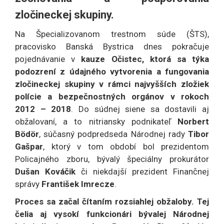
zločineckej skupiny.
Na Špecializovanom trestnom súde (ŠTS),
pracovisko Banská Bystrica dnes pokračuje
pojednávanie v
kauze Očistec, ktorá sa týka
podozrení z údajného vytvorenia a fungovania
zločineckej skupiny v rámci najvyšších zložiek
polície a bezpečnostných orgánov v rokoch
2012 – 2018
. Do súdnej siene sa dostavili aj
obžalovaní, a to nitriansky podnikateľ
Norbert
Bödör
, súčasný podpredseda Národnej rady
Tibor
Gašpar
, ktorý v tom období bol prezidentom
Policajného zboru, bývalý špeciálny prokurátor
Dušan Kováčik
či niekdajší prezident Finančnej
správy
František Imrecze
.
Proces sa začal čítaním rozsiahlej obžaloby. Tej
čelia aj vysokí funkcionári bývalej Národnej