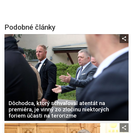
Podobné články
Dôchodca, ktorý schvaľoval atentát na
premiéra, je vinný zo zločinu niektorých
foriem účasti na terorizme