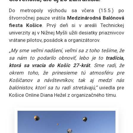
Do metropoly východu sa včera (15.5.) po
štvorročnej pauze vrátila
Medzinárodná Balónová
fiesta Košice
. Prvý deň si v areáli Technickej
univerzity aj v Nižnej Myšli užili desiatky priaznivcov
vrátane pilotov, posádok a organizátorov.
„My sme veľmi nadšení, veľmi sa z toho tešíme, že
sa nám to podarilo obnoviť, lebo je to
tradícia,
ktorá sa vracia do Košíc 27-krát
. Sme radi, že
okrem toho, že prinesieme tú atmosféru pre
Košičanov a návštevníkov, tak aj medzi nás
balónistov, ktorí sa tu radi stretávajú,“
uviedla pre
Košice Online Diana Hežel z organizačného tímu.