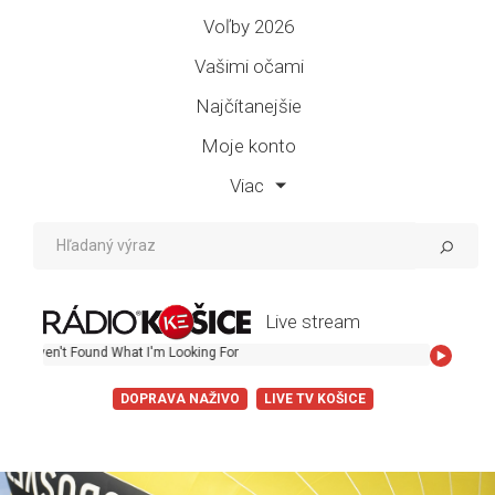
Voľby 2026
Vašimi očami
Najčítanejšie
Moje konto
Viac
Live stream
l Haven't Found What I'm Looking For
DOPRAVA NAŽIVO
LIVE TV KOŠICE