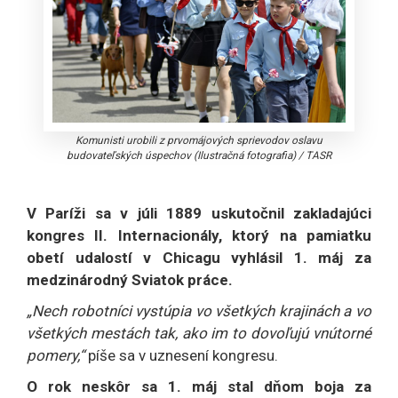
Komunisti urobili z prvomájových sprievodov oslavu
budovateľských úspechov (Ilustračná fotografia)
/
TASR
V Paríži sa v júli 1889 uskutočnil zakladajúci
kongres II. Internacionály, ktorý na pamiatku
obetí udalostí v Chicagu vyhlásil 1. máj za
medzinárodný Sviatok práce.
„Nech robotníci vystúpia vo všetkých krajinách a vo
všetkých mestách tak, ako im to dovoľujú vnútorné
pomery,“
píše sa v uznesení kongresu.
O rok neskôr sa 1. máj stal dňom boja za