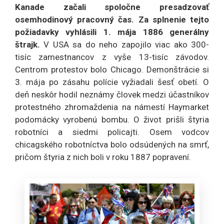
Kanade začali spoločne presadzovať
osemhodinový pracovný čas. Za splnenie tejto
požiadavky vyhlásili 1. mája 1886 generálny
štrajk.
V USA sa do neho zapojilo viac ako 300-
tisíc zamestnancov z vyše 13-tisíc závodov.
Centrom protestov bolo Chicago. Demonštrácie si
3. mája po zásahu polície vyžiadali šesť obetí. O
deň neskôr hodil neznámy človek medzi účastníkov
protestného zhromaždenia na námestí Haymarket
podomácky vyrobenú bombu. O život prišli štyria
robotníci a siedmi policajti. Osem vodcov
chicagského robotníctva bolo odsúdených na smrť,
pričom štyria z nich boli v roku 1887 popravení.