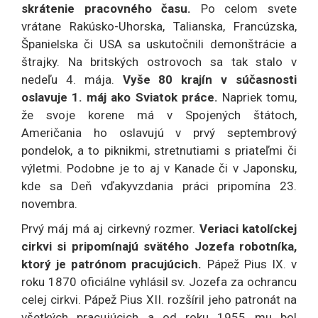
skrátenie pracovného času.
Po celom svete
vrátane Rakúsko-Uhorska, Talianska, Francúzska,
Španielska či USA sa uskutočnili demonštrácie a
štrajky. Na britských ostrovoch sa tak stalo v
nedeľu 4. mája.
Vyše 80 krajín v súčasnosti
oslavuje 1. máj ako Sviatok práce.
Napriek tomu,
že svoje korene má v Spojených štátoch,
Američania ho oslavujú v prvý septembrový
pondelok, a to piknikmi, stretnutiami s priateľmi či
výletmi. Podobne je to aj v Kanade či v Japonsku,
kde sa Deň vďakyvzdania práci pripomína 23.
novembra.
Prvý máj má aj cirkevný rozmer.
Veriaci katolíckej
cirkvi si pripomínajú svätého Jozefa robotníka,
ktorý je patrónom pracujúcich.
Pápež Pius IX. v
roku 1870 oficiálne vyhlásil sv. Jozefa za ochrancu
celej cirkvi. Pápež Pius XII. rozšíril jeho patronát na
všetkých pracujúcich a od roku 1955 mu bol