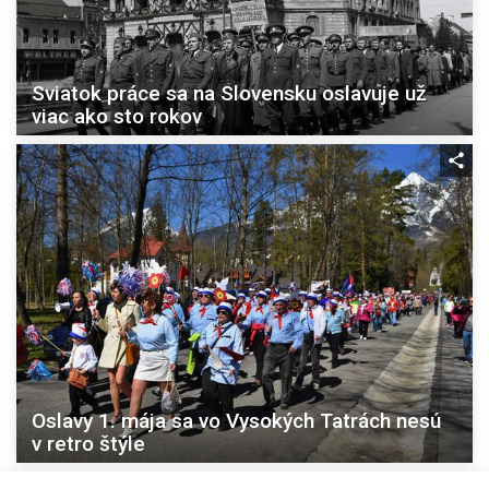
Sviatok práce sa na Slovensku oslavuje už
viac ako sto rokov
Oslavy 1. mája sa vo Vysokých Tatrách nesú
v retro štýle