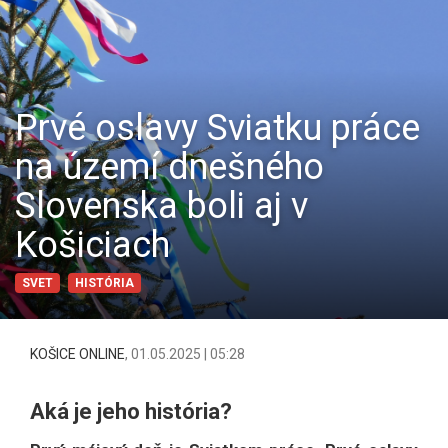
Prvé oslavy Sviatku práce
na území dnešného
Slovenska boli aj v
Košiciach
SVET
HISTÓRIA
KOŠICE ONLINE
,
01.05.2025 | 05:28
Aká je jeho história?