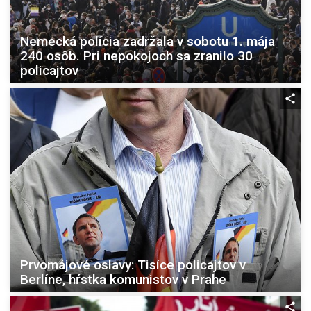
Nemecká polícia zadržala v sobotu 1. mája
240 osôb. Pri nepokojoch sa zranilo 30
policajtov
Prvomájové oslavy: Tisíce policajtov v
Berlíne, hŕstka komunistov v Prahe