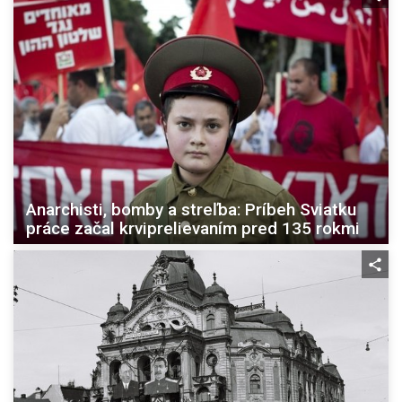
Anarchisti, bomby a streľba: Príbeh Sviatku
práce začal krviprelievaním pred 135 rokmi