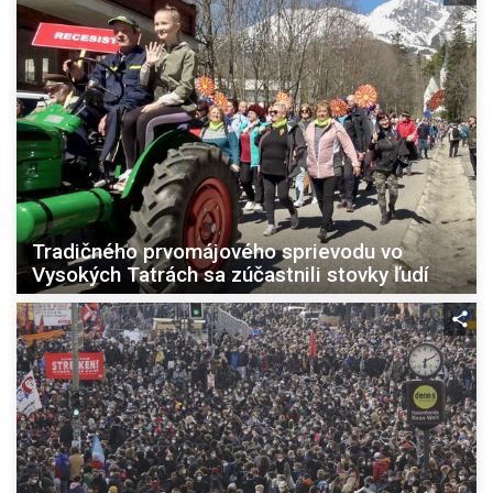
Tradičného prvomájového sprievodu vo
Vysokých Tatrách sa zúčastnili stovky ľudí