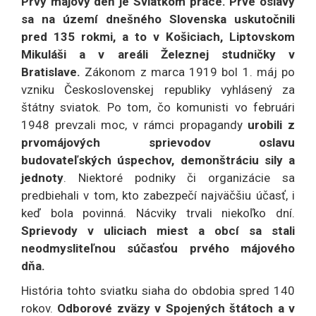
Prvý májový deň je Sviatkom práce. Prvé oslavy
sa na území dnešného Slovenska uskutočnili
pred 135 rokmi, a to v Košiciach, Liptovskom
Mikuláši a v areáli Železnej studničky v
Bratislave.
Zákonom z marca 1919 bol 1. máj po
vzniku Československej republiky vyhlásený za
štátny sviatok. Po tom, čo komunisti vo februári
1948 prevzali moc, v rámci propagandy
urobili z
prvomájových sprievodov oslavu
budovateľských úspechov, demonštráciu sily a
jednoty
. Niektoré podniky či organizácie sa
predbiehali v tom, kto zabezpečí najväčšiu účasť, i
keď bola povinná. Nácviky trvali niekoľko dní.
Sprievody v uliciach miest a obcí sa stali
neodmysliteľnou súčasťou prvého májového
dňa.
História tohto sviatku siaha do obdobia spred 140
rokov.
Odborové zväzy v Spojených štátoch a v