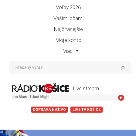
Voľby 2026
Vašimi očami
Najčítanejšie
Moje konto
Viac
Live stream
no Mars - I Just Might
DOPRAVA NAŽIVO
LIVE TV KOŠICE