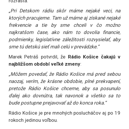
rozrastá.
„Pri Detskom rádiu skôr máme nejaké veci, na
ktorých pracujeme. Tam už máme aj získané nejaké
frekvencie a tie by sme chceli v čo možno
najkratšom čase, ako nám to dovolia financie,
podmienky, legislatívne záležitosti rozvysielať, aby
sme tú detskú sieť mali celú v prevádzke.“
Marek Petráš potvrdil, že
Rádio Košice čakajú v
najbližšom období veľké zmeny
:
„Môžem povedať, že Rádio Košice má pred sebou
naozaj, verím, že krásne obdobie, plné prekvapení,
pretože Rádio Košice chceme, aby sa posunulo
ďalej ako dovnútra, tak navonok a všetko sa to
bude postupne prejavovať až do konca roka.“
Rádio Košice je pre mnohých poslucháčov aj po 19
rokoch jedinou voľbou.