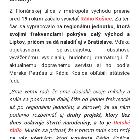
Z Floriánskej ulice v metropole východu presne
pred
19 rokmi
začalo vysielať
Rádio Košice
. Za ten
čas sa vypracovalo na
regionálnu jednotku, ktorá
svojimi frekvenciami pokrýva celý východ a
Liptov, pričom sa dá naladiť aj v Bratislave
. Vďaka
objektívnemu spravodajstvu, obsahovo
vyváženému vysielaniu, hudobnej dramaturgii či
aktuálnemu dopravnému servisu si ho podľa
Mareka Petráša z Rádia Košice obľúbili státisíce
ľudí:
„Sme veľmi radi, že sme dosiahli svoje míľniky a
stále sa posúvame ďalej, čiže od jednej frekvencie
až po regionálnu jednotku, a zároveň, že sa nám
podarilo rozbehnúť aj
druhý projekt, ktorý tiež
dnes oslavuje štvrté narodeniny, a to je
Detské
rádio
. Musím sa priznať, že v prvom rade som hrdý
na vás všetkých, ktorí vytvárate Rádio Košice,