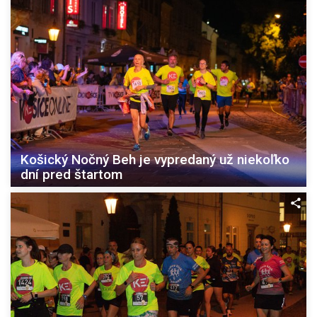
Košický Nočný Beh je vypredaný už niekoľko
dní pred štartom