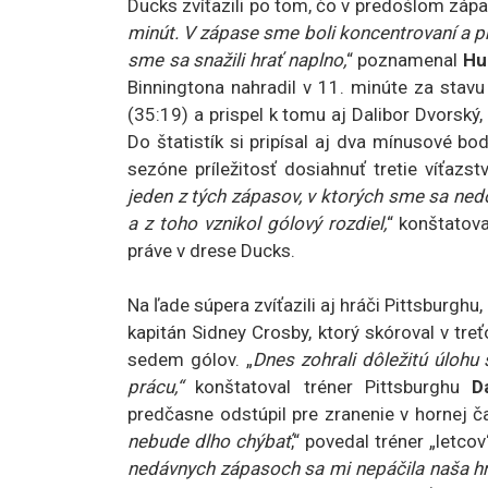
Ducks zvíťazili po tom, čo v predošlom zápas
minút. V zápase sme boli koncentrovaní a pr
sme sa snažili hrať naplno,
“ poznamenal
Hu
Binningtona nahradil v 11. minúte za stavu
(35:19) a prispel k tomu aj Dalibor Dvorský
Do štatistík si pripísal aj dva mínusové bod
sezóne príležitosť dosiahnuť tretie víťazs
jeden z tých zápasov, v ktorých sme sa ned
a z toho vznikol gólový rozdiel,
“ konštatov
práve v drese Ducks.
Na ľade súpera zvíťazili aj hráči Pittsburghu,
kapitán Sidney Crosby, ktorý skóroval v tr
sedem gólov. „
Dnes zohrali dôležitú úlohu 
prácu,“
konštatoval tréner Pittsburghu
D
predčasne odstúpil pre zranenie v hornej čas
nebude dlho chýbať
,“ povedal tréner „letco
nedávnych zápasoch sa mi nepáčila naša hra