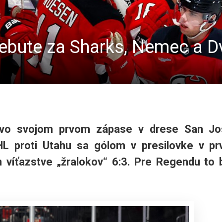
debute za Sharks, Nemec a 
 vo svojom prvom zápase v drese San Jo
 proti Utahu sa gólom v presilovke v pr
m víťazstve „žralokov“ 6:3. Pre Regendu to 