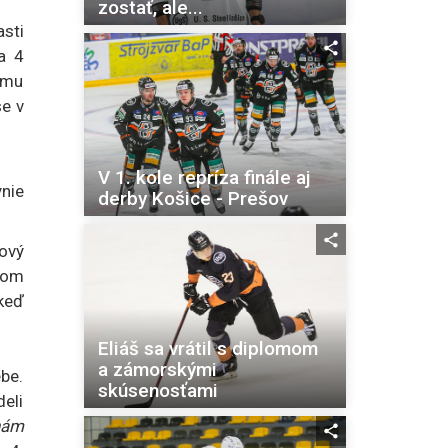
zostať, ale...
sti
a 4
imu
e v
V 1. kole repríza finále aj
ynie
derby Košice - Prešov
ový
orom
 keď
Eliáš sa vrátil s diplomom
a zámorskými
ebe.
skúsenosťami
deli
nám