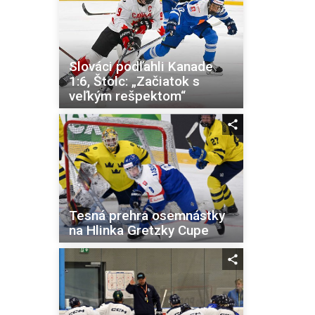
Slováci podľahli Kanade
1:6, Štolc: „Začiatok s
veľkým rešpektom“
Tesná prehra osemnástky
na Hlinka Gretzky Cupe