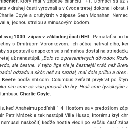
Hischier
, ktorý mal v zápase bilanciu 1+1. Domáci sa už v
ts v druhej časti vyrovnali a v úvode tretej dokonali obrat,
 Charlie Coyle a druhýkrát v zápase Sean Monahan. Nemec
toval aj jednou strelou a mínusovým bodom.
l svoj 1000. zápas v základnej časti NHL.
Pamätať si ho b
etiny s Dmitrijom Voronkovom. Ich súboj netrval dlho, ke
 aby sa postavil a napokon sa s námahou dostal na striedačk
retej už nenastúpil.
„Bolo to z preventívnych dôvodov. Rozh
rdo, ale čestne. V tejto lige nie je čestnejší hráč než Bre
padol odzadu a skôr, než sa nazdal, mal dole prilbu a dres
n Keefe
podľa nhl.com. Columbus zvíťazil prvýkrát po štyr
ka nim sme sa viac ponorili do hry. Hrali sme fyzickejšie 
Columbusu
Charlie Coyle.
uis, keď Anaheimu podľahli 1:4. Hosťom sa v predošlom záp
ár Petr Mrázek a tak nastúpil Ville Husso, ktorému kryl ch
nemusel naskočiť, keďže hostia viedli po väčšiu časť zápa