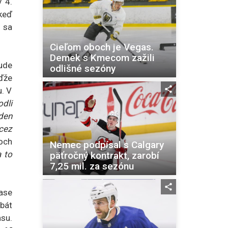
 4.
 keď
 sa
Cieľom oboch je Vegas.
Demek s Kmecom zažili
ude
odlišné sezóny
ďže
u. V
odli
nden
 cez
och
Nemec podpísal s Calgary
a to
päťročný kontrakt, zarobí
7,25 mil. za sezónu
ase
rbát
su.