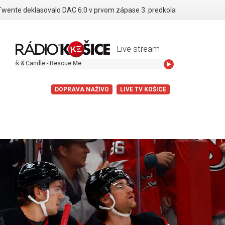
Twente deklasovalo DAC 6:0 v prvom zápase 3. predkola
Live stream
e - Rescue Me
DOPRAVA NAŽIVO
LIVE TV KOŠICE