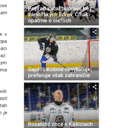
ose
Poprad začal prípravu bez
tam
zámorských lídrov, Čihák
opatrne o cieľoch
e v
ippa
áci
raz.
aym
Gajdoš Košice nevylučuje,
oma
preferuje však zahraničie
vili
sti
Utah
 je
Rosandić chce v Košiciach