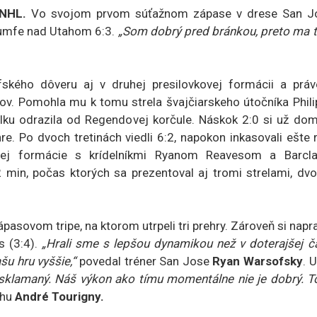
 NHL.
Vo svojom prvom súťažnom zápase v drese San J
riumfe nad Utahom 6:3.
„Som dobrý pred bránkou, preto ma 
kého dôveru aj v druhej presilovkovej formácii a práv
lcov. Pomohla mu k tomu strela švajčiarskeho útočníka Phil
lku odrazila od Regendovej korčule. Náskok 2:0 si už dom
re. Po dvoch tretinách viedli 6:2, napokon inkasovali ešte 
vrtej formácie s krídelníkmi Ryanom Reavesom a Barcl
 min, počas ktorých sa prezentoval aj tromi strelami, dv
pasovom tripe, na ktorom utrpeli tri prehry. Zároveň si napra
 (3:4).
„Hrali sme s lepšou dynamikou než v doterajšej ča
šu hru vyššie,“
povedal tréner San Jose
Ryan Warsofsky
. 
sklamaný. Náš výkon ako tímu momentálne nie je dobrý. To
ahu
André Tourigny.