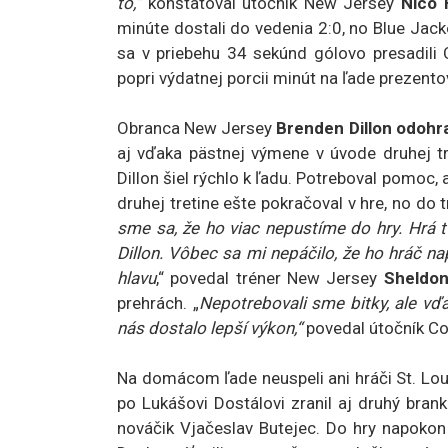
to,“
konštatoval útočník New Jersey
Nico 
minúte dostali do vedenia 2:0, no Blue Jacke
sa v priebehu 34 sekúnd gólovo presadili
popri výdatnej porcii minút na ľade prezen
Obranca New Jersey
Brenden Dillon odohra
aj vďaka pästnej výmene v úvode druhej tr
Dillon šiel rýchlo k ľadu. Potreboval pomoc,
druhej tretine ešte pokračoval v hre, no do t
sme sa, že ho viac nepustíme do hry. Hrá tv
Dillon. Vôbec sa mi nepáčilo, že ho hráč na
hlavu
,“ povedal tréner New Jersey
Sheldo
prehrách. „
Nepotrebovali sme bitky, ale vďa
nás dostalo lepší výkon,“
povedal útočník 
Na domácom ľade neuspeli ani hráči St. Lo
po Lukášovi Dostálovi zranil aj druhý brank
nováčik Vjačeslav Butejec. Do hry napokon 