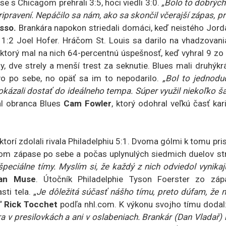
e s Chicagom prehrali 3:5, hoci viedli 3:0.
„Bolo to dobrých
ipravení. Nepáčilo sa nám, ako sa skončil včerajší zápas, p
sso.
Brankára napokon striedali domáci, keď neistého Jord
 1:2 Joel Hofer. Hráčom St. Louis sa darilo na vhadzovani
, ktorý mal na nich 64-percentnú úspešnosť, keď vyhral 9 zo
y, dve strely a menší trest za seknutie. Blues mali druhýkr
tvo po sebe, no opäť sa im to nepodarilo.
„Bol to jednodu
okázali dostať do ideálneho tempa. Súper využil niekoľko š
al obranca Blues
Cam Fowler
, ktorý odohral veľkú časť kar
 ktorí zdolali rivala Philadelphiu 5:1. Dvoma gólmi k tomu pri
eťom zápase po sebe a počas uplynulých siedmich duelov str
špeciálne tímy. Myslím si, že každý z nich odviedol vynika
an Muse
. Útočník Philadelphie Tyson Foerster zo záp
ti tela. „
Je dôležitá súčasť nášho tímu, preto dúfam, že 
v“
Rick Tocchet
podľa nhl.com. K výkonu svojho tímu dodal
 v presilovkách a ani v oslabeniach. Brankár (Dan Vladař)