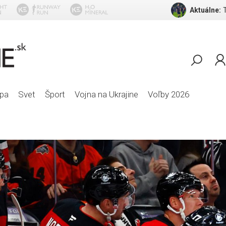
Aktuálne:
Bell Book & Candl
pa
Svet
Šport
Vojna na Ukrajine
Voľby 2026