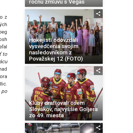
ročnú zmluvu s Vegas
ho z
lých
ipeg
osh
Hokejisti odovzdali
vysvedčenia svojim
ľal
nasledovníkom z
ť to
Považskej 12 (FOTO)
rácu
nad
ora
lic.
 po
Kluby draftovali osem
Slovákov, najvyššie Goljera
zo 49. miesta