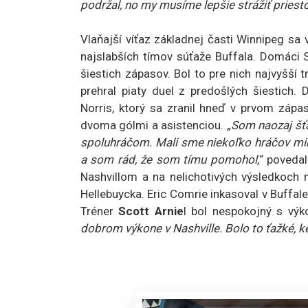
podržal, no my musíme lepšie strážiť priest
Vlaňajší víťaz základnej časti Winnipeg sa 
najslabších tímov súťaže Buffala. Domáci S
šiestich zápasov. Bol to pre nich najvyšší 
prehral piaty duel z predošlých šiestich.
Norris, ktorý sa zranil hneď v prvom zápa
dvoma gólmi a asistenciou.
„Som naozaj šťa
spoluhráčom. Mali sme niekoľko hráčov mimo
a som rád, že som tímu pomohol,
“ poveda
Nashvillom a na nelichotivých výsledkoch 
Hellebuycka. Eric Comrie inkasoval v Buffale 
Tréner
Scott Arnie
l bol nespokojný s výk
dobrom výkone v Nashville. Bolo to ťažké, ke