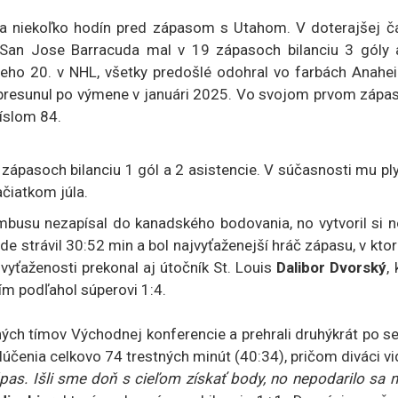
ba niekoľko hodín pred zápasom s Utahom. V doterajšej ča
San Jose Barracuda mal v 19 zápasoch bilanciu 3 góly 
neho 20. v NHL, všetky predošlé odohral vo farbách Anahe
presunul po výmene v januári 2025. Vo svojom prvom zápas
číslom 84.
ápasoch bilanciu 1 gól a 2 asistencie. V súčasnosti mu pl
čiatkom júla.
mbusu nezapísal do kanadského bodovania, no vytvoril si n
e strávil 30:52 min a bol najvyťaženejší hráč zápasu, v kt
vyťaženosti prekonal aj útočník St. Louis
Dalibor Dvorský
,
ím podľahol súperovi 1:4.
ných tímov Východnej konferencie a prehrali druhýkrát po s
účenia celkovo 74 trestných minút (40:34), pričom diváci vi
pas. Išli sme doň s cieľom získať body, no nepodarilo sa 