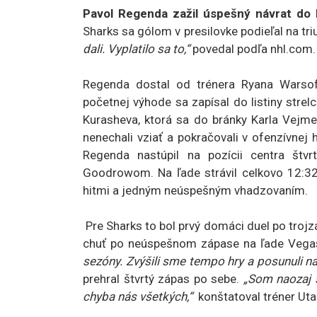
Pavol Regenda zažil úspešný návrat do
Sharks sa gólom v presilovke podieľal na t
dali. Vyplatilo sa to,“
povedal podľa nhl.com.
Regenda dostal od trénera Ryana Warsofs
početnej výhode sa zapísal do listiny stre
Kurasheva, ktorá sa do bránky Karla Vejme
nenechali vziať a pokračovali v ofenzívnej h
Regenda nastúpil na pozícii centra št
Goodrowom. Na ľade strávil celkovo 12:32
hitmi a jedným neúspešným vhadzovaním.
Pre Sharks to bol prvý domáci duel po trojzá
chuť po neúspešnom zápase na ľade Vegas
sezóny. Zvýšili sme tempo hry a posunuli na
prehral štvrtý zápas po sebe.
„Som naozaj 
chyba nás všetkých,“
konštatoval tréner Ut