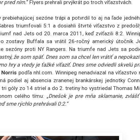
or pred ním.
“ Flyers prehrali prvýkrát po troch víťazstvách.
v prebiehajúcej sezóne trápi a potvrdil to aj na ľade jedné
abres triumfovali 5:1 a dosiahli štvrté víťazstvo z predoš
triumf nad Jets od 20. marca 2011, keď zvíťazili 8:2. Winn
 Do zostavy Buffala sa vrátil 26-ročný americký útočník J
se sezóny proti NY Rangers. Na triumfe nad Jets sa podie
stný, že som späť. Dnes som sa chcel len vrátiť a nepokazi
 hry a vtedy je ťažké víťaziť. Dnes sme odviedli skvelú p
l
Norris
podľa nhl.com. Winnipeg nenadviazal na víťazstvo 
má podiel aj absencia zranenej brankárskej jednotky Conn
tri góly zo 14 striel a do 2. tretiny ho vystriedal Thomas Mil
onom celého tímu: „
Dnešok je pre mňa sklamanie, zvlášť
ď sme rýchlo prehrávali 0:2.“