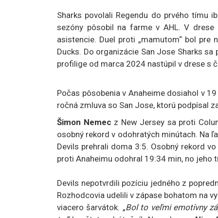
Sharks povolali Regendu do prvého tímu i
sezóny pôsobil na farme v AHL. V drese 
asistencie. Duel proti „mamutom“ bol pre 
Ducks. Do organizácie San Jose Sharks sa 
profilige od marca 2024 nastúpil v drese s 
Počas pôsobenia v Anaheime dosiahol v 19 z
ročná zmluva so San Jose, ktorú podpísal za
Šimon Nemec
z New Jersey sa proti Colu
osobný rekord v odohratých minútach. Na ľad
Devils prehrali doma 3:5. Osobný rekord vo 
proti Anaheimu odohral 19:34 min, no jeho t
Devils nepotvrdili pozíciu jedného z popred
Rozhodcovia udelili v zápase bohatom na vyl
viacero šarvátok. „
Bol to veľmi emotívny zá