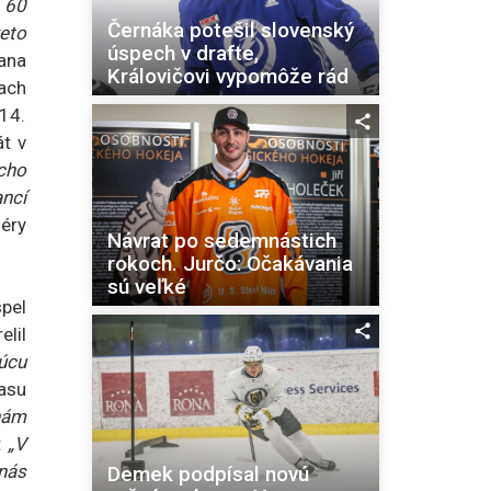
 60
Černáka potešil slovenský
reto
úspech v drafte,
ana
Královičovi vypomôže rád
ach
 14.
át v
cho
ancí
iéry
Návrat po sedemnástich
rokoch. Jurčo: Očakávania
sú veľké
spel
elil
júcu
asu
nám
:
„V
 nás
Demek podpísal novú