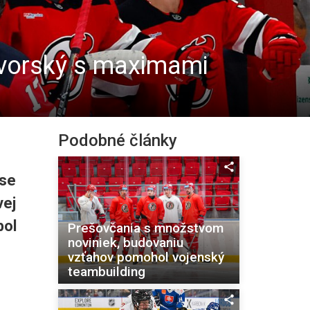
Dvorský s maximami
Podobné články
se
vej
bol
Prešovčania s množstvom
noviniek, budovaniu
vzťahov pomohol vojenský
teambuilding