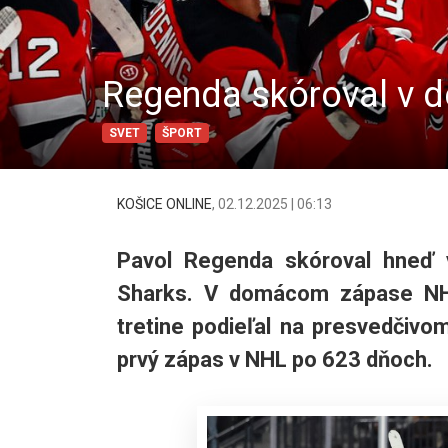
Regenda skóroval v 
SVET
ŠPORT
KOŠICE ONLINE
,
02.12.2025 | 06:13
Pavol Regenda skóroval hneď
Sharks. V domácom zápase NHL
tretine podieľal na presvedčivo
prvý zápas v NHL po 623 dňoch.