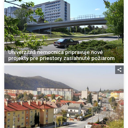
Univerzitná nemocnica pripravuje nové
projekty pre priestory zasiahnuté požiarom