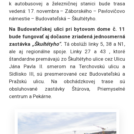
k autobusovej a železničnej stanici bude trasa
vedená: 17. novembra – Záborského – Pavlovičovo
námestie – Budovateľská – Škultétyho.
Na Budovateľskej ulici pri bytovom dome č. 11
bude fungovať aj dočasne zriadená jednosmerná
zastávka
„Škultétyho“
.
Tá obslúži linky 5, 38 a N1,
ale aj regionálne spoje. Linky 27 a 43 , ktoré
štandardne premávajú zo Škultétyho ulice cez Ulicu
Jána Pavla II. smerom na Terchovskú ulicu a
Sídlisko III, sú presmerované cez Budovateľskú a
Pražskú ulicu. Na obchádzkovej trase sú
obsluhované zastávky Štúrova, Priemyselné
centrum a Pekárne.