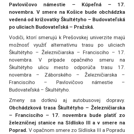
Pavlovičovo námestie – Kúpeľná – 17.
novembra. V smere na Košice bude obchádzka
vedená od križovatky Škultétyho – Budovateľská
po uliciach Budovateľská – Pražská.
Vodiči, ktorí smerujú k Prešovskej univerzite majú
možnosť využiť alternatívnu trasu po uliciach
Škultétyho – Železničiarska – Francisciho – 17.
novembra. V prípade opačného smeru na
Škultétyho ulicu mesto odporúča trasu 17.
novembra – Záborského – Železničiarska –
Francisciho – Pavlovičovo námestie –
Budovateľská – Škultétyho.
Zmeny sa dotknú aj autobusovej dopravy.
Obchádzková trasa Škultétyho – Železničiarska
– Francisciho – 17. novembra bude platiť zo
železničnej stanice na Sídlisko III a v smere na
Poprad.
V opačnom smere zo Sídliska III a Popradu