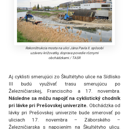
Rekonštrukcia mosta na ulici Jána Pavla II. spôsobí
uzáveru križovatky, doprava povedie rôznymi
obchádzkami
/
TASR
Aj cyklisti smerujúci zo Škultétyho ulice na Sídlisko
III budú využívať trasu smerujúcu po
Železničiarskej, Francisciho a 17. novembra.
Následne sa môžu napojiť na cyklistický chodník
pri lávke pri Prešovskej univerzite.
Obchádzka od
lávky pri Prešovskej univerzite bude smerovať po
uliciach 17. novembra – Záborského –
Železničiarska s napojením na Škultétyho ulicu.