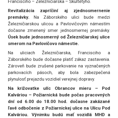
Francisciho – Železničiarska – Škultétyho.
Revitalizácia zapríčiní aj zjednosmernenie
premávky.
Na Záborského ulici bude medzi
Železničiarskou ulicou a Pavlovičovým námestím
dočasne zmenený smer jednosmernej premávky.
Úsek bude jednosmerný od Železničiarskej ulice
smerom na Pavlovičovo námestie.
Na uliciach Železničiarska, Francisciho a
Záborského bude dočasne platiť zákaz zastavenia.
Zároveň bude zrušené parkovanie na vyznačených
parkovacích pásoch, aby bola zabezpečená
plynulosť prejazdu vozidiel verejnej dopravy.
Na križovatke ulíc Obrancov mieru – Pod
Kalváriou – Požiarnická bude počas pracovných
dní od 6.00 do 18.00 hod. dočasne zakázané
ľavé odbočenie z Požiarnickej ulice na Ulicu Pod
Kalváriou. Výnimku budú mať vozidlá MHD a