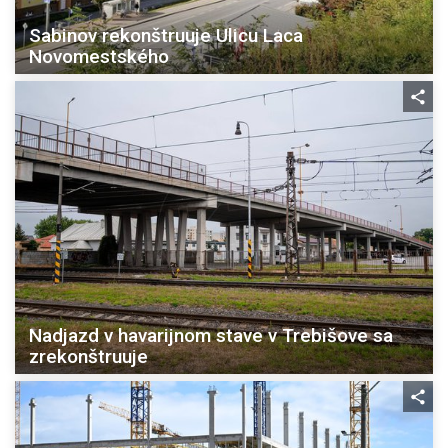
Sabinov rekonštruuje Ulicu Laca
Novomestského
Nadjazd v havarijnom stave v Trebišove sa
zrekonštruuje