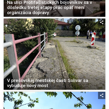
Na ulici Protifašistických bojovníkov sa v
dôsledku tretej etapy prác opäť mení
organizácia dopravy
V prešovskej mestskej časti Solivar sa
vybuduje nový most