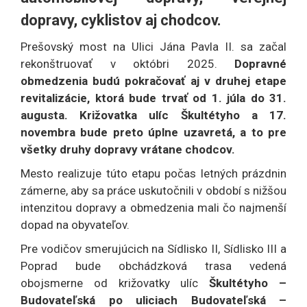
dopravy, cyklistov aj chodcov.
Prešovský most na Ulici Jána Pavla II. sa začal
rekonštruovať v októbri 2025.
Dopravné
obmedzenia budú pokračovať aj v druhej etape
revitalizácie, ktorá bude trvať od 1. júla do 31.
augusta. Križovatka ulíc Škultétyho a 17.
novembra bude preto úplne uzavretá, a to pre
všetky druhy dopravy vrátane chodcov.
Mesto realizuje túto etapu počas letných prázdnin
zámerne, aby sa práce uskutočnili v období s nižšou
intenzitou dopravy a obmedzenia mali čo najmenší
dopad na obyvateľov.
Pre vodičov smerujúcich na Sídlisko II, Sídlisko III a
Poprad bude obchádzková trasa vedená
obojsmerne od križovatky ulíc
Škultétyho –
Budovateľská po uliciach Budovateľská –