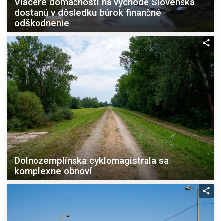
Viaceré domácnosti na východe Slovenska
dostanú v dôsledku búrok finančné
odškodnenie
Dolnozemplínska cyklomagistrála sa
komplexne obnoví