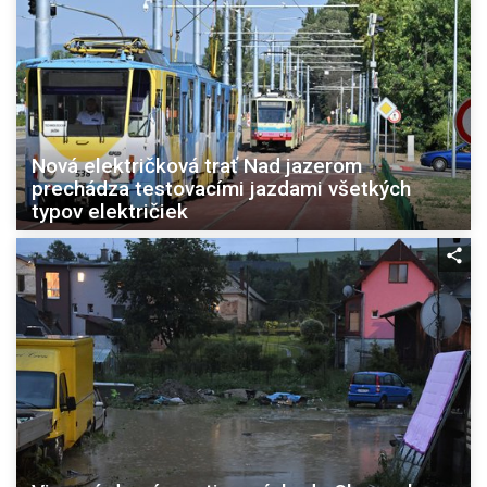
Nová električková trať Nad jazerom
prechádza testovacími jazdami všetkých
typov električiek