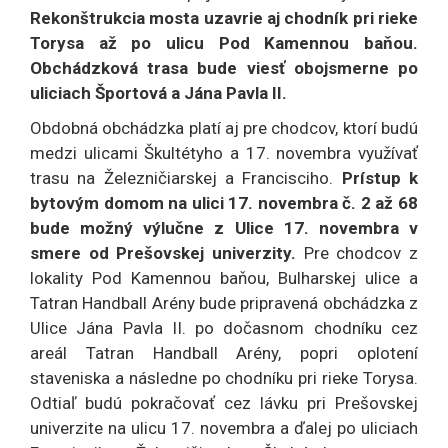
Rekonštrukcia mosta uzavrie aj chodník pri rieke
Torysa až po ulicu Pod Kamennou baňou.
Obchádzková trasa bude viesť obojsmerne po
uliciach Športová a Jána Pavla II.
Obdobná obchádzka platí aj pre chodcov, ktorí budú
medzi ulicami Škultétyho a 17. novembra využívať
trasu na Železničiarskej a Francisciho.
Prístup k
bytovým domom na ulici 17. novembra č. 2 až 68
bude možný výlučne z Ulice 17. novembra v
smere od Prešovskej univerzity.
Pre chodcov z
lokality Pod Kamennou baňou, Bulharskej ulice a
Tatran Handball Arény bude pripravená obchádzka z
Ulice Jána Pavla II. po dočasnom chodníku cez
areál Tatran Handball Arény, popri oplotení
staveniska a následne po chodníku pri rieke Torysa.
Odtiaľ budú pokračovať cez lávku pri Prešovskej
univerzite na ulicu 17. novembra a ďalej po uliciach