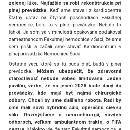
zelenej lúke. Najťažšie sa robí rekonštrukcia pri
plnej prevádzke.
Keď sme stavali z kardiocentra
štátny ústav na štyroch poschodiach Fakultnej
nemocnice, bolo to v plnej prevádzke. Nebolo to
ľahké. Ja som sa v minulosti opakovane poďakoval
zamestnancom Fakultnej nemocnice v Šaci, že sme
sem prišli a začali sme stavať Kardiocentrum v
plnej prevádzke Nemocnice Šaca.
Ostatné veci, ktoré sa tu budú diať, budú v plnej
prevádzke.
Môžem ubezpečiť, že zdravotná
starostlivosť nebude vôbec limitovaná. Jeden
pavilón, verím, že na jeseň 2028 bude daný do
prevádzky, kde majú byť najmä chirurgické
odbory.
Chceli by sme ďalšieho robota.
Radi by
sme mali novú hybridnú sálu, operačnú cievnu
sálu. Rozmýšľame o neurochirurgii, nových
odboroch, veľkom ambulantnom trakte, o FIFA
centre.
Málokto vie, že táto Fakultná nemocnica je