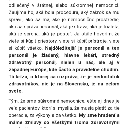
odliečený v štátnej, alebo súkromnej nemocnici.
Zaujíma ho, aká bola procedúra, aký zákrok sa mu
spravil, ako sa má, aké je nemocničné prostredie,
ako sa správa personál, aká je strava, aká je toaleta,
aká je sprcha, aká je posteľ. Ja stále hovorím, že
viete si kúpiť priestory, viete si kúpiť prístroje, viete
si kúpiť všetko.
Najdôležitejší je personál a ten
personál je žiadaný, hlavne lekári, stredný
zdravotný personál, nielen u nás, ale aj v
západnej Európe, kde často a pravidelne chodím.
Tá kríza, o ktorej sa rozpráva, že je nedostatok
zdravotníkov, nie je na Slovensku, je na celom
svete.
Tým, že sme súkromné nemocnice, ešte aj dnes je
veľa pacientov, ktorí si myslia, že musia platiť za tie
operácie, za výkony a za všetko.
My sme hradení a
máme zmluvy so všetkými troma zdravotnými