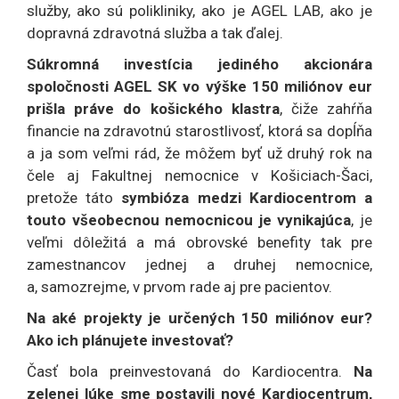
služby, ako sú polikliniky, ako je AGEL LAB, ako je
dopravná zdravotná služba a tak ďalej.
Súkromná investícia jediného akcionára
spoločnosti AGEL SK vo výške 150 miliónov eur
prišla práve do košického klastra
, čiže zahŕňa
financie na zdravotnú starostlivosť, ktorá sa dopĺňa
a ja som veľmi rád, že môžem byť už druhý rok na
čele aj Fakultnej nemocnice v Košiciach-Šaci,
pretože táto
symbióza medzi Kardiocentrom a
touto všeobecnou nemocnicou je vynikajúca
, je
veľmi dôležitá a má obrovské benefity tak pre
zamestnancov jednej a druhej nemocnice,
a, samozrejme, v prvom rade aj pre pacientov.
Na aké projekty je určených 150 miliónov eur?
Ako ich plánujete investovať?
Časť bola preinvestovaná do Kardiocentra.
Na
zelenej lúke sme postavili nové Kardiocentrum,