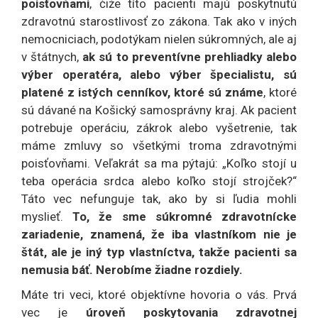
poisťovňami
, čiže títo pacienti majú poskytnutú
zdravotnú starostlivosť zo zákona. Tak ako v iných
nemocniciach, podotýkam nielen súkromných, ale aj
v štátnych,
ak sú to preventívne prehliadky alebo
výber operatéra, alebo výber špecialistu, sú
platené z istých cenníkov, ktoré sú známe
, ktoré
sú dávané na Košický samosprávny kraj. Ak pacient
potrebuje operáciu, zákrok alebo vyšetrenie, tak
máme zmluvy so všetkými troma zdravotnými
poisťovňami. Veľakrát sa ma pýtajú: „Koľko stojí u
teba operácia srdca alebo koľko stojí strojček?“
Táto vec nefunguje tak, ako by si ľudia mohli
myslieť.
To, že sme súkromné zdravotnícke
zariadenie, znamená, že iba vlastníkom nie je
štát, ale je iný typ vlastníctva, takže pacienti sa
nemusia báť. Nerobíme žiadne rozdiely.
Máte tri veci, ktoré objektívne hovoria o vás. Prvá
vec je
úroveň poskytovania zdravotnej