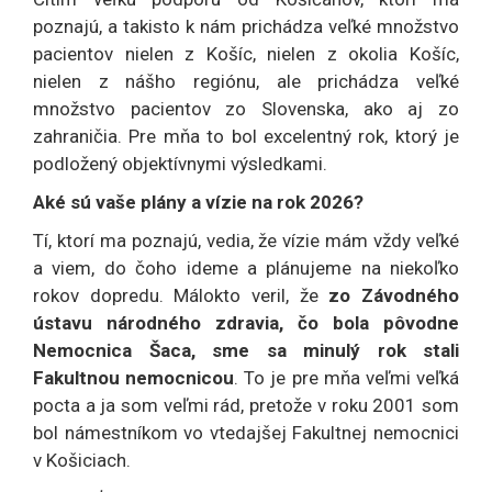
poznajú, a takisto k nám prichádza veľké množstvo
pacientov nielen z Košíc, nielen z okolia Košíc,
nielen z nášho regiónu, ale prichádza veľké
množstvo pacientov zo Slovenska, ako aj zo
zahraničia. Pre mňa to bol excelentný rok, ktorý je
podložený objektívnymi výsledkami.
Aké sú vaše plány a vízie na rok 2026?
Tí, ktorí ma poznajú, vedia, že vízie mám vždy veľké
a viem, do čoho ideme a plánujeme na niekoľko
rokov dopredu. Málokto veril, že
zo Závodného
ústavu národného zdravia, čo bola pôvodne
Nemocnica Šaca, sme sa minulý rok stali
Fakultnou nemocnicou
. To je pre mňa veľmi veľká
pocta a ja som veľmi rád, pretože v roku 2001 som
bol námestníkom vo vtedajšej Fakultnej nemocnici
v Košiciach.