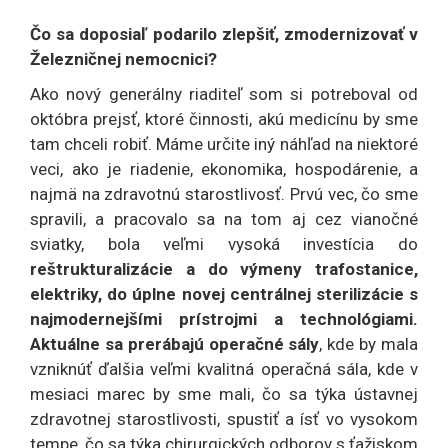
Čo sa doposiaľ podarilo zlepšiť, zmodernizovať v
Železničnej nemocnici?
Ako nový generálny riaditeľ som si potreboval od
októbra prejsť, ktoré činnosti, akú medicínu by sme
tam chceli robiť. Máme určite iný náhľad na niektoré
veci, ako je riadenie, ekonomika, hospodárenie, a
najmä na zdravotnú starostlivosť. Prvú vec, čo sme
spravili, a pracovalo sa na tom aj cez vianočné
sviatky, bola veľmi vysoká investícia do
reštrukturalizácie a do výmeny trafostanice,
elektriky, do úplne novej centrálnej sterilizácie s
najmodernejšími prístrojmi a technológiami.
Aktuálne sa prerábajú operačné sály
, kde by mala
vzniknúť ďalšia veľmi kvalitná operačná sála, kde v
mesiaci marec by sme mali, čo sa týka ústavnej
zdravotnej starostlivosti, spustiť a ísť vo vysokom
tempe, čo sa týka chirurgických odborov s ťažiskom