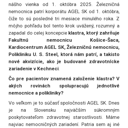
nášho vienka od 1. októbra 2025. Železničná
nemocnica patrí korporátu AGEL SK od 1. októbra,
čiže to sú posledné tri mesiace minulého roka. Z
môjho pohľadu bol tento krok uvážený, rozumný a
zapadal do celej koncepcie
klastra, ktorý zahrňuje
Fakultnú nemocnicu Košice-Šaca,
Kardiocentrum AGEL SK, Železničnú nemocnicu,
Polikliniku U. S. Steel, ktorá nám patrí, a takisto
nové akvizície, ako je budované zdravotnícke
zariadenie v Kechneci
.
Čo pre pacientov znamená založenie klastra? V
akých rovinách spolupracujú jednotlivé
nemocnice a polikliniky?
Vo veľkom je to súčasť spoločnosti AGEL SK. Dnes
je na Slovensku najväčším súkromným
poskytovateľom zdravotnej starostlivosti. Máme
najviac nemocničných zariadení. Patria sem aj iné