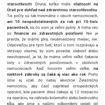
starostlivosti
. Druhá, koľko máte
sťažností na
Úrad pre dohľad nad zdravotnou starostlivosťou
.
Tie počty sú tak minimálne v oboch nemocniciach,
ani 10 neopodstatnených za rok pri 10-tisíc
pacientoch
, na čo som ja veľmi pyšný. A tretia vec
sú
financie zo zdravotných poisťovní
. Nie je
pravda, že máme plný, neobmedzený mešec, nie.
Odpoveďou pre tých ľudí, ktorí o tom rozprávajú a
skrývajú vlastnú, by som povedal, slabosť alebo
neschopnosť, je tá, že máme veľmi veľké čakacie
listy v zdravotných poisťovniach v obidvoch
nemocniciach. Keď hovorím veľmi veľké,
na
niektoré zákroky sa čaká aj viac ako rok
. Preto
sme aj vzali do našej akvizície Železničnú
nemocnicu, aby časť napríklad ortopedických
operácií, kde pacienti dnes čakajú aj 12 mesiacov
na operáciu, na náhradu kolenného alebo bedrového
kĺbu, aby sme s našimi odborníkmi vedeli ísť