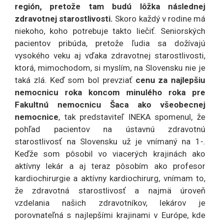
región, pretože tam budú lôžka následnej
zdravotnej starostlivosti.
Skoro každý v rodine má
niekoho, koho potrebuje takto liečiť. Seniorských
pacientov pribúda, pretože ľudia sa dožívajú
vysokého veku aj vďaka zdravotnej starostlivosti,
ktorá, mimochodom, si myslím, na Slovensku nie je
taká zlá. Keď som bol prevziať
cenu za najlepšiu
nemocnicu roka koncom minulého roka pre
Fakultnú nemocnicu Šaca ako všeobecnej
nemocnice
, tak predstaviteľ INEKA spomenul, že
pohľad pacientov na ústavnú zdravotnú
starostlivosť na Slovensku už je vnímaný na 1-.
Keďže som pôsobil vo viacerých krajinách ako
aktívny lekár a aj teraz pôsobím ako profesor
kardiochirurgie a aktívny kardiochirurg, vnímam to,
že zdravotná starostlivosť a najmä úroveň
vzdelania našich zdravotníkov, lekárov je
porovnateľná s najlepšími krajinami v Európe, kde