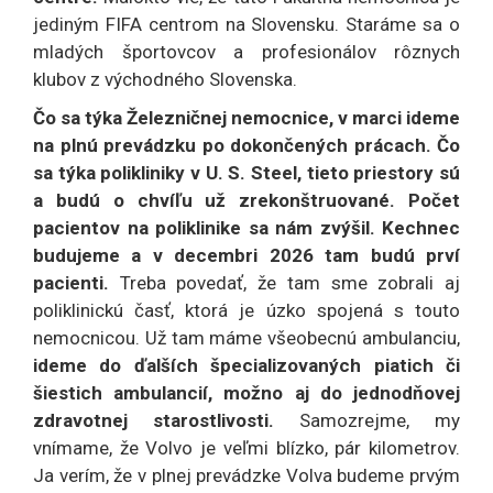
jediným FIFA centrom na Slovensku. Staráme sa o
mladých športovcov a profesionálov rôznych
klubov z východného Slovenska.
Čo sa týka Železničnej nemocnice, v marci ideme
na plnú prevádzku po dokončených prácach. Čo
sa týka polikliniky v U. S. Steel, tieto priestory sú
a budú o chvíľu už zrekonštruované. Počet
pacientov na poliklinike sa nám zvýšil. Kechnec
budujeme a v decembri 2026 tam budú prví
pacienti.
Treba povedať, že tam sme zobrali aj
poliklinickú časť, ktorá je úzko spojená s touto
nemocnicou. Už tam máme všeobecnú ambulanciu,
ideme do ďalších špecializovaných piatich či
šiestich ambulancií, možno aj do jednodňovej
zdravotnej starostlivosti.
Samozrejme, my
vnímame, že Volvo je veľmi blízko, pár kilometrov.
Ja verím, že v plnej prevádzke Volva budeme prvým