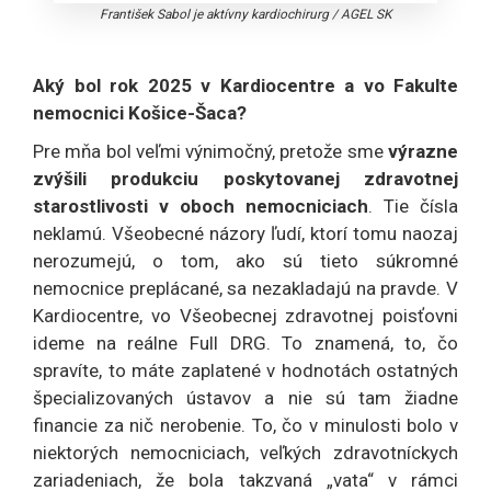
František Sabol je aktívny kardiochirurg
/
AGEL SK
Aký bol rok 2025 v Kardiocentre a vo Fakulte
nemocnici Košice-Šaca?
Pre mňa bol veľmi výnimočný, pretože sme
výrazne
zvýšili produkciu poskytovanej zdravotnej
starostlivosti v oboch nemocniciach
. Tie čísla
neklamú. Všeobecné názory ľudí, ktorí tomu naozaj
nerozumejú, o tom, ako sú tieto súkromné
nemocnice preplácané, sa nezakladajú na pravde. V
Kardiocentre, vo Všeobecnej zdravotnej poisťovni
ideme na reálne Full DRG. To znamená, to, čo
spravíte, to máte zaplatené v hodnotách ostatných
špecializovaných ústavov a nie sú tam žiadne
financie za nič nerobenie. To, čo v minulosti bolo v
niektorých nemocniciach, veľkých zdravotníckych
zariadeniach, že bola takzvaná „vata“ v rámci