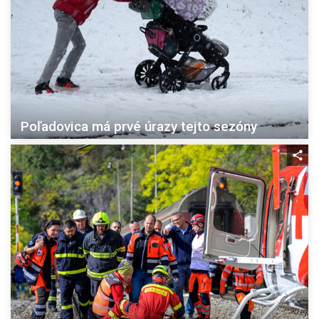
Poľadovica má prvé úrazy tejto sezóny