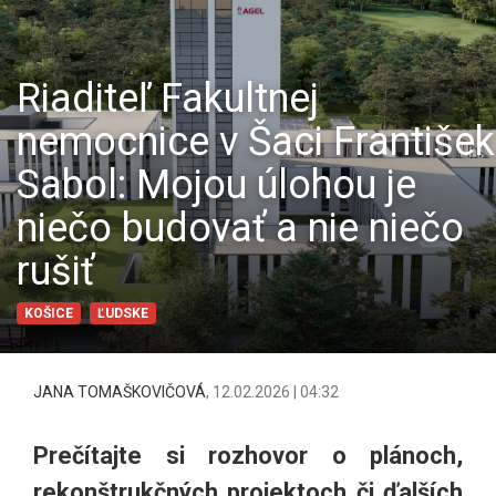
Riaditeľ Fakultnej
nemocnice v Šaci František
Sabol: Mojou úlohou je
niečo budovať a nie niečo
rušiť
KOŠICE
ĽUDSKE
JANA TOMAŠKOVIČOVÁ
,
12.02.2026 | 04:32
Prečítajte si rozhovor o plánoch,
rekonštrukčných projektoch či ďalších