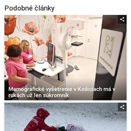
Podobné články
Mamografické vyšetrenie v Košiciach má v
rukách už len súkromník