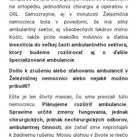
na ortopédiu, jednodňovú chirurgiu a operatívu v
ORL. Samozrejme, aj v minulosti Železničná
nemocnica bola v povedomí, že má silný
ambulantný sektor, aj všeobecných lekárov mimo
Košíc, takže príde niekoľko miliónov a ďalšia
investícia do veľkej časti ambulantného sektora,
ktorý budeme rozširovať aj o ďalšie
špecializované ambulancie
.
Došlo k zrušeniu alebo sťahovaniu ambulancií v
Železničnej nemocnici alebo nejaké možno
pribudli?
Ešte je len štvrtý mesiac, čo sme prevzali túto
nemocnicu.
Plánujeme rozšíriť ambulancie.
Spravíme určité zmeny fungovania, jednak
chirurgických, jednak nechirurgických odborov,
ambulantnej činnosti
, ale zatiaľ sme nepristúpili
k žiadnemu rušeniu. Mojou úlohou v živote je niečo