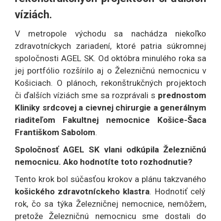
víziách.
V metropole východu sa nachádza niekoľko
zdravotníckych zariadení, ktoré patria súkromnej
spoločnosti AGEL SK. Od októbra minulého roka sa
jej portfólio rozšírilo aj o Železničnú nemocnicu v
Košiciach. O plánoch, rekonštrukčných projektoch
či ďalších víziách sme sa rozprávali s
prednostom
Kliniky srdcovej a cievnej chirurgie a generálnym
riaditeľom Fakultnej nemocnice Košice-Šaca
Františkom Sabolom
.
Spoločnosť AGEL SK vlani odkúpila Železničnú
nemocnicu. Ako hodnotíte toto rozhodnutie?
Tento krok bol súčasťou krokov a plánu takzvaného
košického zdravotníckeho klastra
. Hodnotiť celý
rok, čo sa týka Železničnej nemocnice, nemôžem,
pretože Železničnú nemocnicu sme dostali do