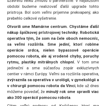
uzavretú veľkú zmluvu o partnerstve. V najbližšom
období budeme realizovať ďalší upgrade tohto
prístroja. Bol som veľmi príjemne prekvapený, ako
prebehlo celkové vyšetrenie.
Otvorili sme Mamárne centrum. Chystáme ďalší
nákup špičkovej prístrojovej techniky. Robotická
operatíva tým, že som na čele oboch nemocníc,
sa veľmi rozšírila. Sme jediní, ktorí robíme
operácie srdca, nielen bypassové operácie
pomocou robota, ale aj vrodené chyby, poruchy
rytmu, plastiky mitrálnych chlopní.
V tom sme
jedineční a sme súčasťou zopár exkluzívnych
centier v rámci Európy. Veľmi sa rozšírila operatíva,
zvýraznila sa operatíva v urológii, v gynekológii a
v chirurgii pomocou robota da Vinci
, kde už dnes
môžeme povedať, že
minulý rok sme spravili viac
ako 300 operácií pomocou robota
.
Cítim veľkú podporu od Košičanov, ktorí ma