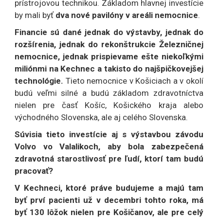
prístrojovou technikou. Základom hlavnej investície
by mali byť
dva nové pavilóny v areáli nemocnice
.
Financie sú dané jednak do výstavby, jednak do
rozšírenia, jednak do rekonštrukcie Železničnej
nemocnice, jednak prispievame ešte niekoľkými
miliónmi na Kechnec a takisto do najšpičkovejšej
technológie.
Tieto nemocnice v Košiciach a v okolí
budú veľmi silné a budú základom zdravotníctva
nielen pre časť Košíc, Košického kraja alebo
východného Slovenska, ale aj celého Slovenska.
Súvisia tieto investície aj s výstavbou závodu
Volvo vo Valalikoch, aby bola zabezpečená
zdravotná starostlivosť pre ľudí, ktorí tam budú
pracovať?
V Kechneci, ktoré práve budujeme a majú tam
byť prví pacienti už v decembri tohto roka, má
byť 130 lôžok nielen pre Košičanov, ale pre celý