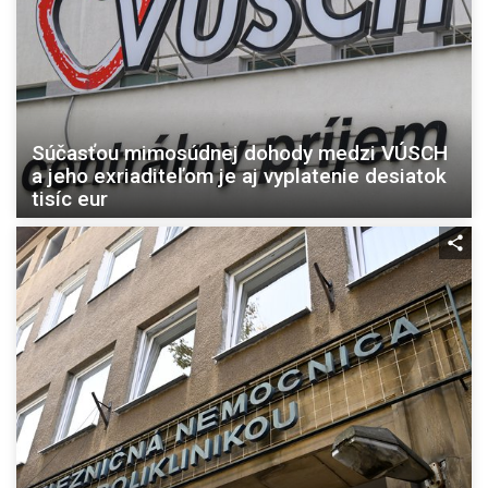
Súčasťou mimosúdnej dohody medzi VÚSCH
a jeho exriaditeľom je aj vyplatenie desiatok
tisíc eur