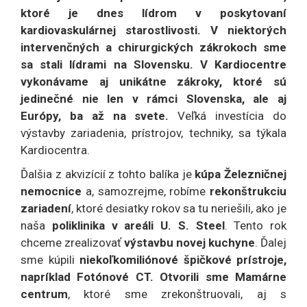
ktoré je dnes lídrom v poskytovaní
kardiovaskulárnej starostlivosti. V niektorých
intervenčných a chirurgických zákrokoch sme
sa stali lídrami na Slovensku. V Kardiocentre
vykonávame aj unikátne zákroky, ktoré sú
jedinečné nie len v rámci Slovenska, ale aj
Európy, ba až na svete.
Veľká investícia do
výstavby zariadenia, prístrojov, techniky, sa týkala
Kardiocentra.
Ďalšia z akvizícií z tohto balíka je
kúpa Železničnej
nemocnice
a, samozrejme, robíme
rekonštrukciu
zariadení
, ktoré desiatky rokov sa tu neriešili, ako je
naša
poliklinika v areáli U. S. Steel
. Tento rok
chceme zrealizovať
výstavbu novej kuchyne
. Ďalej
sme kúpili
niekoľkomiliónové špičkové prístroje,
napríklad Fotónové CT. Otvorili sme Mamárne
centrum
, ktoré sme zrekonštruovali, aj s