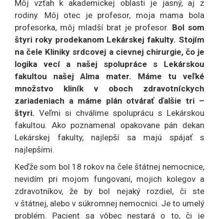
Môj vzťah k akademickej oblasti je jasný, aj z
rodiny. Môj otec je profesor, moja mama bola
profesorka, môj mladší brat je profesor.
Bol som
štyri roky prodekanom Lekárskej fakulty. Stojím
na čele Kliniky srdcovej a cievnej chirurgie, čo je
logika vecí a našej spolupráce s Lekárskou
fakultou našej Alma mater. Máme tu veľké
množstvo kliník v oboch zdravotníckych
zariadeniach a máme plán otvárať ďalšie tri –
štyri.
Veľmi si chválime spoluprácu s Lekárskou
fakultou. Ako poznamenal opakovane pán dekan
Lekárskej fakulty, najlepší sa majú spájať s
najlepšími.
Keďže som bol 18 rokov na čele štátnej nemocnice,
nevidím pri mojom fungovaní, mojich kolegov a
zdravotníkov, že by bol nejaký rozdiel, či ste
v štátnej, alebo v súkromnej nemocnici. Je to umelý
problém. Pacient sa vôbec nestará o to, či je