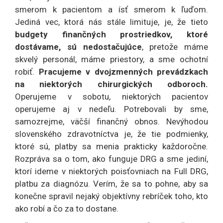
smerom k pacientom a ísť smerom k ľuďom.
Jediná vec, ktorá nás stále limituje, je, že tieto
budgety finančných prostriedkov, ktoré
dostávame, sú nedostačujúce
, pretože máme
skvelý personál, máme priestory, a sme ochotní
robiť.
Pracujeme v dvojzmenných prevádzkach
na niektorých chirurgických odboroch.
Operujeme v sobotu, niektorých pacientov
operujeme aj v nedeľu. Potrebovali by sme,
samozrejme, väčší finančný obnos. Nevýhodou
slovenského zdravotníctva je, že tie podmienky,
ktoré sú, platby sa menia prakticky každoročne.
Rozpráva sa o tom, ako funguje DRG a sme jediní,
ktorí ideme v niektorých poisťovniach na Full DRG,
platbu za diagnózu. Verím, že sa to pohne, aby sa
konečne spravil nejaký objektívny rebríček toho, kto
ako robí a čo za to dostane.