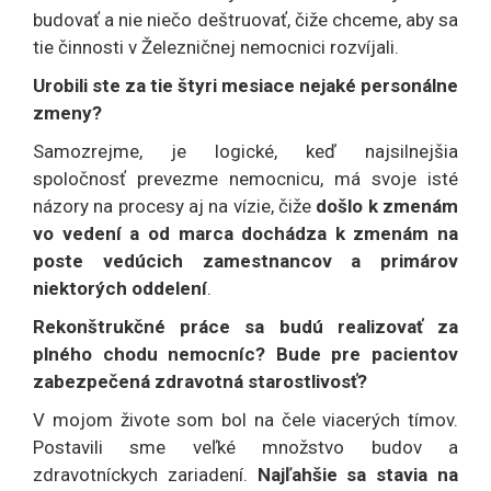
budovať a nie niečo deštruovať, čiže chceme, aby sa
tie činnosti v Železničnej nemocnici rozvíjali.
Urobili ste za tie štyri mesiace nejaké personálne
zmeny?
Samozrejme, je logické, keď najsilnejšia
spoločnosť prevezme nemocnicu, má svoje isté
názory na procesy aj na vízie, čiže
došlo k zmenám
vo vedení a od marca dochádza k zmenám na
poste vedúcich zamestnancov a primárov
niektorých oddelení
.
Rekonštrukčné práce sa budú realizovať za
plného chodu nemocníc? Bude pre pacientov
zabezpečená zdravotná starostlivosť?
V mojom živote som bol na čele viacerých tímov.
Postavili sme veľké množstvo budov a
zdravotníckych zariadení.
Najľahšie sa stavia na