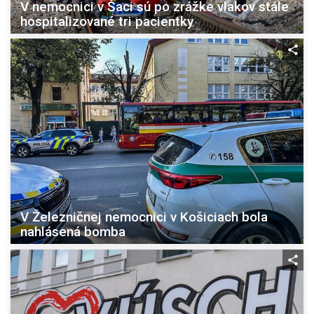
V nemocnici v Šaci sú po zrážke vlakov stále
hospitalizované tri pacientky
V Železničnej nemocnici v Košiciach bola
nahlásená bomba