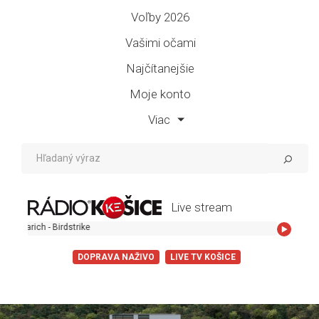
Voľby 2026
Vašimi očami
Najčítanejšie
Moje konto
Viac
Live stream
Birdstrike
DOPRAVA NAŽIVO
LIVE TV KOŠICE