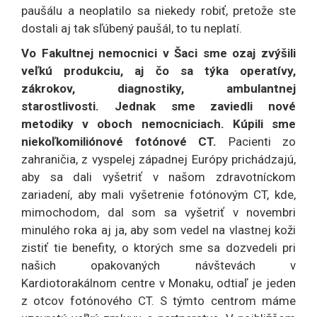
paušálu a neoplatilo sa niekedy robiť, pretože ste
dostali aj tak sľúbený paušál, to tu neplatí.
Vo Fakultnej nemocnici v Šaci sme ozaj zvýšili
veľkú produkciu, aj čo sa týka operatívy,
zákrokov, diagnostiky, ambulantnej
starostlivosti.
Jednak sme zaviedli nové
metodiky v oboch nemocniciach. Kúpili sme
niekoľkomiliónové fotónové CT.
Pacienti zo
zahraničia, z vyspelej západnej Európy prichádzajú,
aby sa dali vyšetriť v našom zdravotníckom
zariadení, aby mali vyšetrenie fotónovým CT, kde,
mimochodom, dal som sa vyšetriť v novembri
minulého roka aj ja, aby som vedel na vlastnej koži
zistiť tie benefity, o ktorých sme sa dozvedeli pri
našich opakovaných návštevách v
Kardiotorakálnom centre v Monaku, odtiaľ je jeden
z otcov fotónového CT. S týmto centrom máme