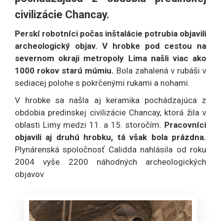
civilizácie Chancay.
Perskí robotníci počas inštalácie potrubia objavili
archeologický objav. V hrobke pod cestou na
severnom okraji metropoly Lima našli viac ako
1000 rokov starú múmiu.
Bola zahalená v rubáši v
sediacej polohe s pokrčenými rukami a nohami.
V hrobke sa našla aj keramika pochádzajúca z
obdobia predinskej civilizácie Chancay, ktorá žila v
oblasti Limy medzi 11. a 15. storočím.
Pracovníci
objavili aj druhú hrobku, tá však bola prázdna.
Plynárenská spoločnosť Calidda nahlásila od roku
2004 vyše 2200 náhodných archeologických
objavov