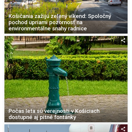
Košičania zažijú zelený víkend: Spoločný
pochod upriami pozornosť na
environmentálne snahy radnice
Počas leta sú verejnosti v Košiciach
dostupné aj pitné fontánky