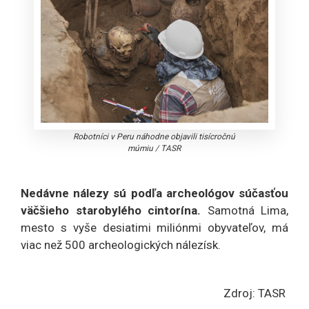
Robotníci v Peru náhodne objavili tisícročnú
múmiu
/
TASR
Nedávne nálezy sú podľa archeológov súčasťou
väčšieho starobylého cintorína.
Samotná Lima,
mesto s vyše desiatimi miliónmi obyvateľov, má
viac než 500 archeologických nálezísk.
Zdroj: TASR