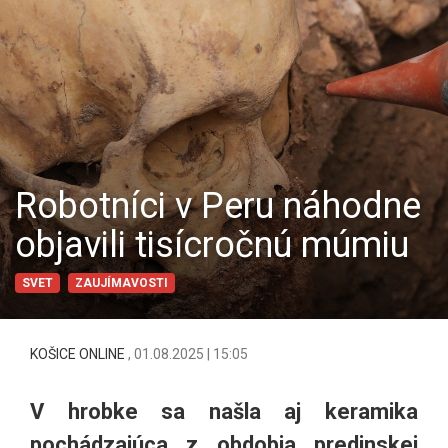
Robotníci v Peru náhodne
objavili tisícročnú múmiu
SVET
ZAUJÍMAVOSTI
KOŠICE ONLINE
,
01.08.2025 | 15:05
V hrobke sa našla aj keramika
pochádzajúca z obdobia predinskej